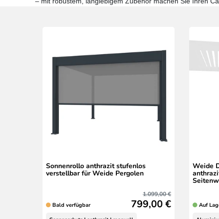
– mit robustem, langlebigem Zubehör machen Sie Ihren Carp
Sonnenrollo anthrazit stufenlos
Weide D
verstellbar für Weide Pergolen
anthrazi
Seiten
1.099,00 €
799,00 €
Bald verfügbar
Auf Lag