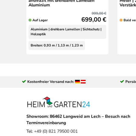
anthrazit mit drehbaren Lamellen
Meter |
Aluminium
Verstär
999,00 €
699,00 €
Auf Lager
Bald ve
Aluminium | drehbare Lamellen | Sichtschutz |
Holzoptik
Breiten: 0,93 m / 1,13 m / 1,23 m
Kostenfreier Versand nach:
Persö
Showroom: 86462 Langweid am Lech – Besuch nach
Terminvereinbarung
Tel:
+49 (0) 821 79500 001