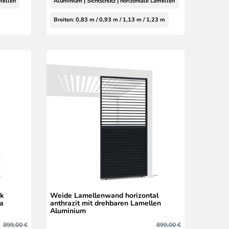
amellen
Aluminium | Sichtschutz | horizontale Lamellen
Breiten: 0,83 m / 0,93 m / 1,13 m / 1,23 m
ik
Weide Lamellenwand horizontal
la
anthrazit mit drehbaren Lamellen
Aluminium
899,00 €
899,00 €