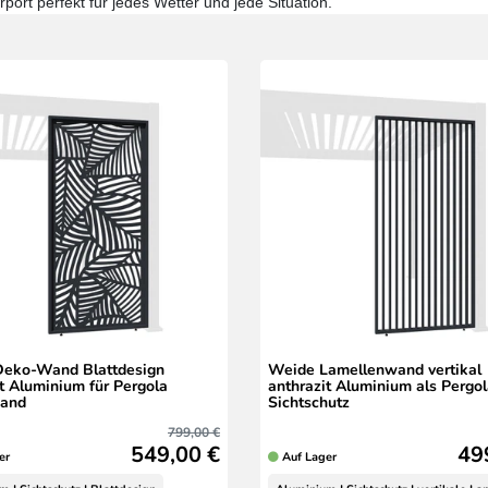
ort perfekt für jedes Wetter und jede Situation.
eko-Wand Blattdesign
Weide Lamellenwand vertikal
t Aluminium für Pergola
anthrazit Aluminium als Pergo
wand
Sichtschutz
799,00 €
549,00 €
49
er
Auf Lager