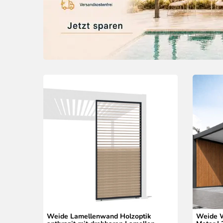
Weide Lamellenwand Holzoptik
Weide W