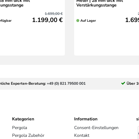
 28 mm dick mit
Meter | 28 mm dick mit
kungsstange
Verstärkungsstange
1.699,00 €
1.199,00 €
1.69
rfügbar
Auf Lager
nliche Experten-Beratung:
+49 (0) 821 79500 001
Über 1
Kategorien
Information
s
Pergola
Consent-Einstellungen
Pergola Zubehör
Kontakt