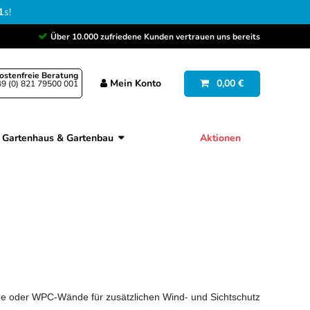
0
s
!
Über 10.000 zufriedene Kunden vertrauen uns bereits
ostenfreie Beratung
Mein
Konto
0,00 €
9 (0) 821 79500 001
Gartenhaus & Gartenbau
Aktionen
de oder WPC-Wände für zusätzlichen Wind- und Sichtschutz