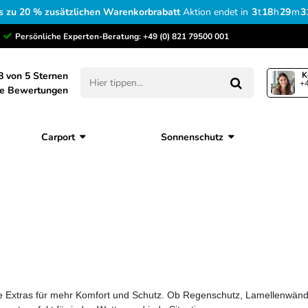
s zu 20 % zusätzlichen Warenkorbrabatt
Aktion endet in
3
t
18
h
29
m
3
Persönliche Experten-Beratung:
+49 (0) 821 79500 001
8 von 5 Sternen
K
+4
ne Bewertungen
Carport
Sonnenschutz
che Extras für mehr Komfort und Schutz. Ob Regenschutz, Lamellenwän