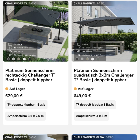
Platinum Sonnenschirm
Platinum Sonnenschirm
rechteckig Challenger T²
quadratisch 3x3m Challenger
Basic | doppelt kippbar
T² Basic | doppelt kippbar
Auf Lager
Auf Lager
679,00 €
649,00 €
T² doppelt kippbar | Basic
T² doppelt kippbar | Basic
Ampelschirm 3,5 x 2,6 m
Ampelschirm 3 x 3 m