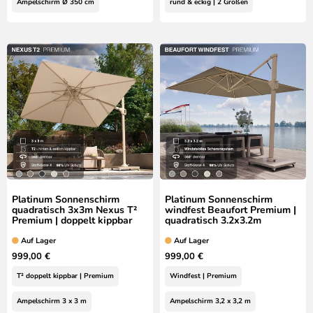
Ampelschirm Ø 350 cm
rund & eckig | 2 Größen
Platinum Sonnenschirm
Platinum Sonnenschirm
quadratisch 3x3m Nexus T²
windfest Beaufort Premium |
Premium | doppelt kippbar
quadratisch 3.2x3.2m
Auf Lager
Auf Lager
999,00 €
999,00 €
T² doppelt kippbar | Premium
Windfest | Premium
Ampelschirm 3 x 3 m
Ampelschirm 3,2 x 3,2 m