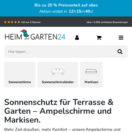
Bis zu 20 % Preisvorteil auf alles
Aktion endet in
12
h
15
m
48
s
!
4,8 von 5 Sternen
über +1.000 zufriedene Bewertungen
Sonnenschirme
Sonnenschirmständer
Markisen
Sonnenschutz für Terrasse &
Garten – Ampelschirme und
Markisen.
Mehr Zeit draußen, mehr Komfort – unsere Ampelschirme und