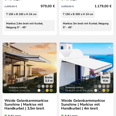
979,00 €
1.179,00 €
1.399,00 €
1.699,00 €
T 150 x B 240 x H 24 cm
T 150 x B 300 x H 24 cm
Markise 2,4m breit mit Kurbel,
Markise 3m breit mit Kurbel, Neigung
Neigung 5° - 45°
5° - 45°
Weide Gelenkarmmarkise
Weide Gelenkarmmarkise
Sunshine | Markise mit
Sunshine | Markise mit
Handkurbel | 3,5m breit
Handkurbel | 4m breit
Auf Lager
Auf Lager