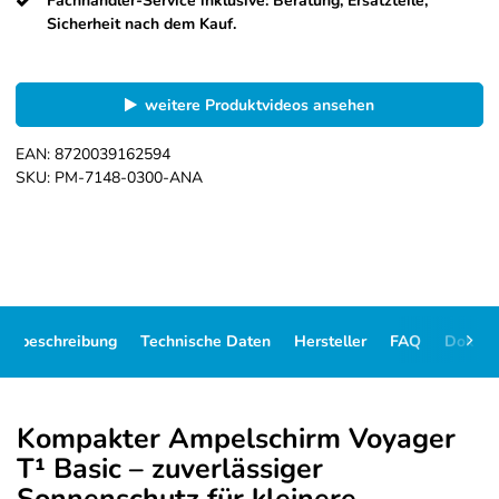
Fachhändler-Service inklusive: Beratung, Ersatzteile,
Sicherheit nach dem Kauf.
weitere Produktvideos ansehen
EAN:
8720039162594
SKU:
PM-7148-0300-ANA
ikelbeschreibung
Technische Daten
Hersteller
FAQ
Dokum
Kompakter Ampelschirm Voyager
T¹ Basic – zuverlässiger