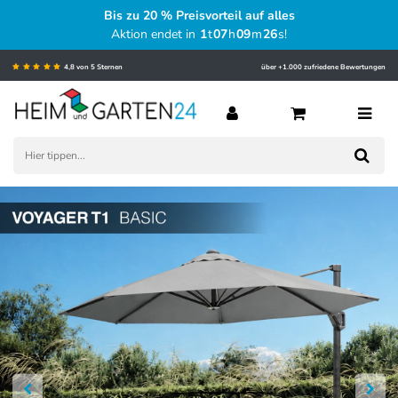
Bis zu 20 % Preisvorteil auf alles
Aktion endet in
1
t
07
h
09
m
25
s
!
4,8 von 5 Sternen
über +1.000 zufriedene Bewertungen