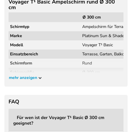
Voyager T¹ Basic Ampelschirm rund Ø 300
cm
Ø 300 cm
Schirmtyp
Ampelschirm für Terrasse,
Marke
Platinum Sun & Shade
Modell
Voyager T¹ Basic
Einsatzbereich
Terrasse, Garten, Balkon
Schirmform
Rund
Schirmgröße
Ø 300 cm
mehr anzeigen
Schirmfläche
7,1 m²
Höhe geschlossen
246 cm
Höhe geöffnet
243 cm
FAQ
Kopffreiheit
196 cm
Für wen ist der Voyager T¹ Basic Ø 300 cm
Material Gestell
Aluminium
geeignet?
Griff
Druckguss Aluminium, erg