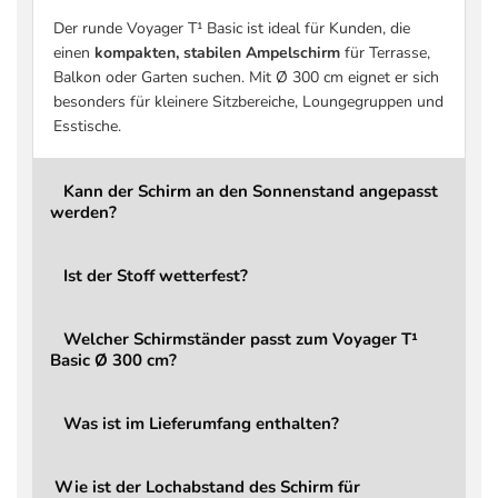
Schirmbezug
Polyestergewebe
Der runde Voyager T¹ Basic ist ideal für Kunden, die
Stoffdichte
220 g/m² Polyester
einen
kompakten, stabilen Ampelschirm
für Terrasse,
Balkon oder Garten suchen. Mit Ø 300 cm eignet er sich
Stoffklasse
2 Basic
besonders für kleinere Sitzbereiche, Loungegruppen und
Beschichtung
Schmutz- und wasserabwe
Esstische.
UV-Schutz
bis zu 96 % UV-Schutz
Windbelastung
Bei aufkommendem Wind s
Kann der Schirm an den Sonnenstand angepasst
werden?
Öffnen / Schließen
Über Hauptgriff, integrier
Drehbar
Ja, über Fußpedal (360°)
Ist der Stoff wetterfest?
Kippbar
Ja (rückwärts)
Mast
6,7 × 5,0 cm
Welcher Schirmständer passt zum Voyager T¹
Basic Ø 300 cm?
LED
Nein (optional aufrüstbar)
Garantie
2 Jahre
Was ist im Lieferumfang enthalten?
Ampelschirm Voyager T¹ Ba
Lieferumfang
Schutzbezug
Wie ist der Lochabstand des Schirm für
Ersatzteile
Jederzeit bestellbar