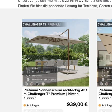
Unsere Ampelschirme mit bis zu 98 % UV-Schutz und flexi
Finden Sie hier die passende Lösung für Terrasse, Garten 
Platinum Sonnenschirm rechteckig 4x3
Platinu
m Challenger T¹ Premium | hinten
Challen
kippbar
kippbar
939,00 €
Auf Lager
Auf Lag