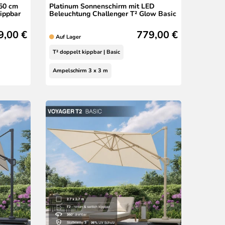
50 cm
Platinum Sonnenschirm mit LED
kippbar
Beleuchtung Challenger T² Glow Basic
9,00 €
779,00 €
Auf Lager
T² doppelt kippbar | Basic
Ampelschirm 3 x 3 m