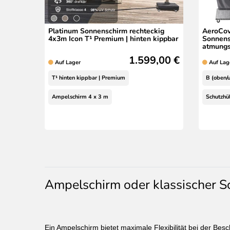
Platinum Sonnenschirm rechteckig
AeroCov
4x3m Icon T¹ Premium | hinten kippbar
Sonnensc
atmungs
1.599,00 €
Auf Lager
Auf Lag
T¹ hinten kippbar | Premium
B (oben/
Ampelschirm 4 x 3 m
Schutzhül
Ampelschirm oder klassischer 
Ein Ampelschirm bietet maximale Flexibilität bei der Besc