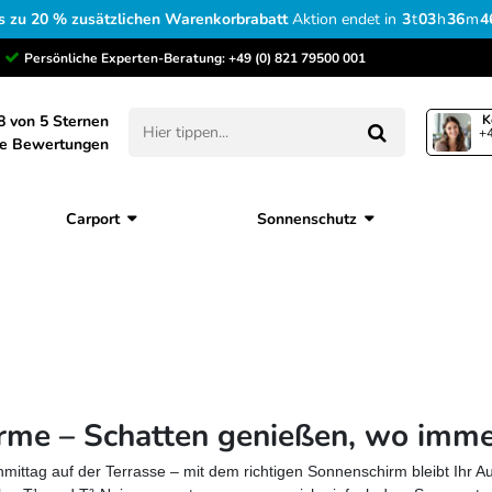
s zu 20 % zusätzlichen Warenkorbrabatt
Aktion endet in
3
t
03
h
36
m
4
Persönliche Experten-Beratung:
+49 (0) 821 79500 001
8 von 5 Sternen
K
+4
ne Bewertungen
Carport
Sonnenschutz
me – Schatten genießen, wo immer
mittag auf der Terrasse – mit dem richtigen Sonnenschirm bleibt Ihr