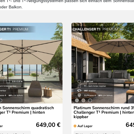
blen T¹- und T²-Neigungssystemen passen sich einfach dem Sonnensta
oder Balkon.
m Sonnenschirm quadratisch
Platinum Sonnenschirm rund 3
ger T¹ Premium | hinten
Challenger T¹ Premium | hinte
kippbar
649,00 €
64
er
Auf Lager