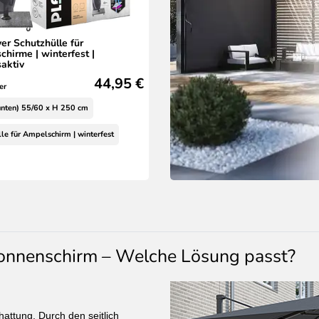
er Schutzhülle für
hirme | winterfest |
aktiv
44,95 €
er
unten) 55/60 x H 250 cm
le für Ampelschirm | winterfest
Sonnenschirm – Welche Lösung passt?
hattung. Durch den seitlich