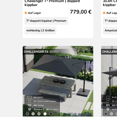
Challenger T² Premium | doppelt
3x3m Ch
kippbar
kippbar
779,00 €
Auf Lager
Auf Lag
T² doppelt kippbar | Premium
T² doppe
rechteckig | 2 Größen
Ampelsch