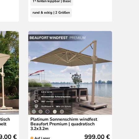
T¹ hinten kippbar | Basic
rund & eckig | 2 Größen
tisch
Platinum Sonnenschirm windfest
elt
Beaufort Premium | quadratisch
3.2x3.2m
9,00 €
999,00 €
Auf Lager