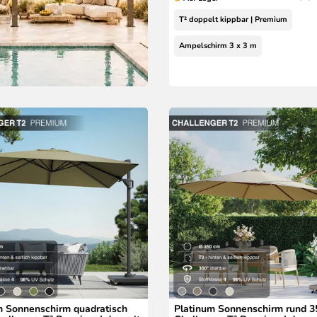
T² doppelt kippbar | Premium
Ampelschirm 3 x 3 m
m Sonnenschirm quadratisch
Platinum Sonnenschirm rund 3