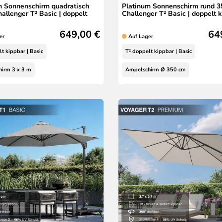
m Sonnenschirm quadratisch
Platinum Sonnenschirm rund 3
allenger T² Basic | doppelt
Challenger T² Basic | doppelt 
649,00 €
64
er
Auf Lager
t kippbar | Basic
T² doppelt kippbar | Basic
irm 3 x 3 m
Ampelschirm Ø 350 cm