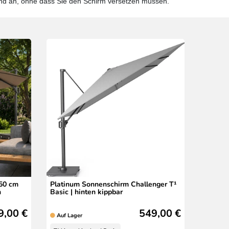
nd an, ohne dass Sie den Schirm versetzen müssen.
50 cm
Platinum Sonnenschirm Challenger T¹
n
Basic | hinten kippbar
9,00 €
549,00 €
Auf Lager