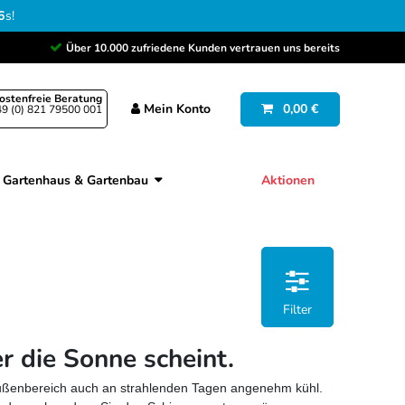
4
s
!
Über 10.000 zufriedene Kunden vertrauen uns bereits
ostenfreie Beratung
Mein
Konto
0,00 €
9 (0) 821 79500 001
Gartenhaus & Gartenbau
Aktionen
Filter
 die Sonne scheint.
 Außenbereich auch an strahlenden Tagen angenehm kühl.