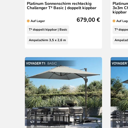
Platinum Sonnenschirm rechteckig
Platinu
Challenger T² Basic | doppelt kippbar
3x3m Ch
kippbar
679,00 €
Auf Lager
Auf Lag
T² doppelt kippbar | Basic
T² doppel
Ampelschirm 3,5 x 2,6 m
Ampelsch