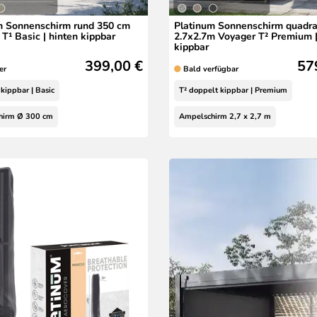
m Sonnenschirm rund 350 cm
Platinum Sonnenschirm quadra
T¹ Basic | hinten kippbar
2.7x2.7m Voyager T² Premium |
kippbar
399,00 €
57
er
Bald verfügbar
 kippbar | Basic
T² doppelt kippbar | Premium
hirm Ø 300 cm
Ampelschirm 2,7 x 2,7 m