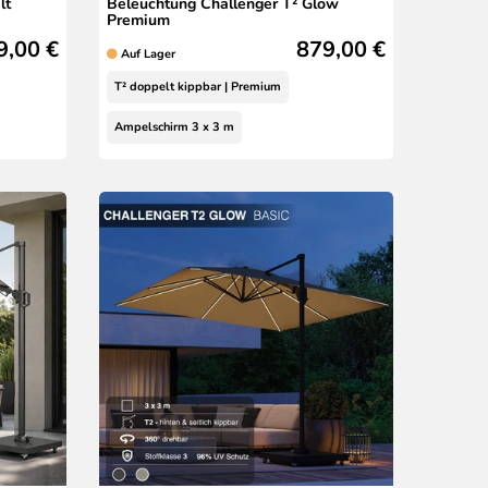
lt
Beleuchtung Challenger T² Glow
Premium
9,00 €
879,00 €
Auf Lager
T² doppelt kippbar | Premium
Ampelschirm 3 x 3 m