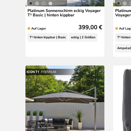
Platinum Sonnenschirm eckig Voyager
Platinu
T¹ Basic | hinten kippbar
Voyager 
399,00 €
Auf Lager
Auf Lag
T¹ hinten kippbar | Basic
eckig | 2 Größen
T¹ hinten
Ampelsc