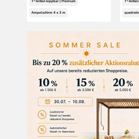
T¹ hinten kippbar | Premium
T¹ hinte
Ampelschirm 4 x 3 m
quadrati