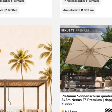
n kippbar | Premium
T¹ hinten kippbar | Premium
sch | 2 Größen
Ampelschirm Ø 350 cm
Platinum Sonnenschirm quadra
3x3m Nexus T² Premium | dopp
kippbar
99
Auf Lager