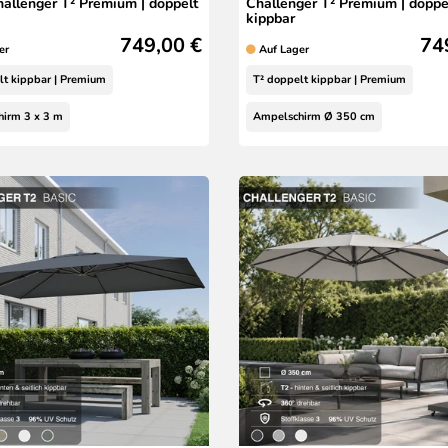
allenger T² Premium | doppelt
Challenger T² Premium | doppe
kippbar
749,00 €
74
er
Auf Lager
lt kippbar | Premium
T² doppelt kippbar | Premium
irm 3 x 3 m
Ampelschirm Ø 350 cm