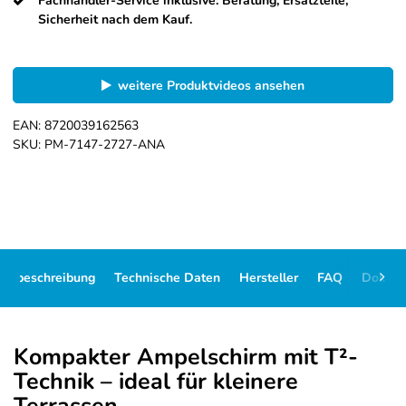
Fachhändler-Service inklusive: Beratung, Ersatzteile,
Sicherheit nach dem Kauf.
weitere Produktvideos ansehen
EAN:
8720039162563
SKU:
PM-7147-2727-ANA
ikelbeschreibung
Technische Daten
Hersteller
FAQ
Dokum
Kompakter Ampelschirm mit T²-
Technik – ideal für kleinere