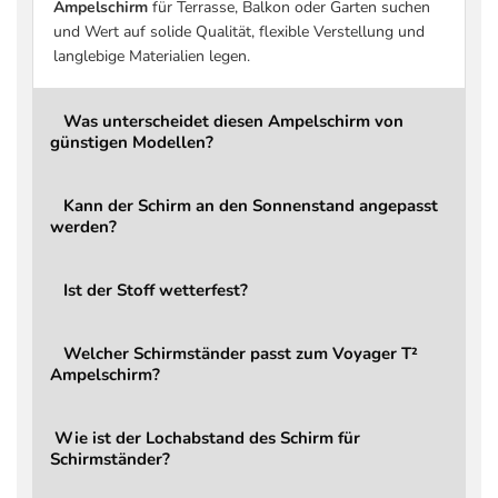
Ampelschirm
für Terrasse, Balkon oder Garten suchen
Stoffdichte
220 g/m² Polyester™
und Wert auf solide Qualität, flexible Verstellung und
Stoffklasse
2 Basic
langlebige Materialien legen.
Beschichtung
Schmutz- und wasserabweisend
UV-Schutz
bis zu 96 % UV-Schutz
Was unterscheidet diesen Ampelschirm von
günstigen Modellen?
Windbelastung
Bei aufkommendem Wind schließen
Über Hauptgriff, integrierter
Öffnen / Schließen
Kann der Schirm an den Sonnenstand angepasst
Kurbelmechanismus
werden?
Drehbar
Ja, über Fußpedal (360°)
Kippbar
Ja, 2D (rückwärts und seitlich)
Ist der Stoff wetterfest?
Stufenlos über Hauptgriff, integrierter
Verstellung
Verstellhebel
Welcher Schirmständer passt zum Voyager T²
Leichtgängige, komfortable
Ampelschirm?
Kraftaufwand
Handhabung
Mast
7,0 × 4,5 cm
Wie ist der Lochabstand des Schirm für
Schirmständer?
Gewicht Schirm
23 kg
LED
Nein (optional aufrüstbar)