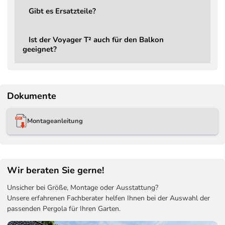
Gibt es Ersatzteile?
Garantie
2 Jahre
Ampelschirm Voyager T² Basic, ohne
Lieferumfang
Ist der Voyager T² auch für den Balkon
Ständer, ohne Schutzbezug
geeignet?
Ersatzteile
Jederzeit bestellbar
Bestellbar, Mindestgewicht 90 kg oder
Schirmständer
In-Ground Base
Dokumente
Bestellbar – Aerocover Schutzhülle
Schutzbezug
7970
Montageanleitung
Wir beraten Sie gerne!
Unsicher bei Größe, Montage oder Ausstattung?
Unsere erfahrenen Fachberater helfen Ihnen bei der Auswahl der
passenden Pergola für Ihren Garten.