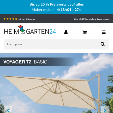
Bis zu 20 % Preisvorteil auf alles
Aktion endet in
4
t
18
h
04
m
26
s
!
4,8 von 5 Sternen
über +1.000 zufriedene Bewertungen