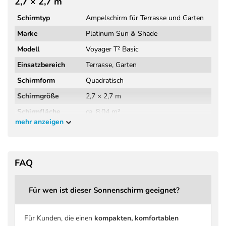
2,7 × 2,7 m
Schirmtyp
Ampelschirm für Terrasse und Garten
Marke
Platinum Sun & Shade
Modell
Voyager T² Basic
Einsatzbereich
Terrasse, Garten
Schirmform
Quadratisch
Schirmgröße
2,7 × 2,7 m
Schirmfläche
ca. 8,04 m²
mehr anzeigen
Höhe geschlossen
248 cm
Höhe geöffnet
245 cm
Kopffreiheit
194 cm
FAQ
Material Gestell
Aluminium
Für wen ist dieser Sonnenschirm geeignet?
Druckguss Aluminium, ergonomisch
Griff
geformt
Schirmbezug
Polyestergewebe
Für Kunden, die einen
kompakten, komfortablen