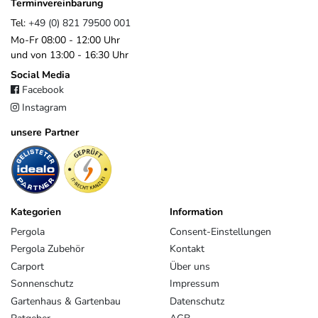
sales@platinum.nl
Terminvereinbarung
+31 76 572 0878
Tel:
+49 (0) 821 79500 001
Mo-Fr 08:00 - 12:00 Uhr
und von 13:00 - 16:30 Uhr
Social Media
Facebook
Instagram
unsere Partner
Kategorien
Information
Pergola
Consent-Einstellungen
Pergola Zubehör
Kontakt
Carport
Über uns
Sonnenschutz
Impressum
Gartenhaus & Gartenbau
Datenschutz