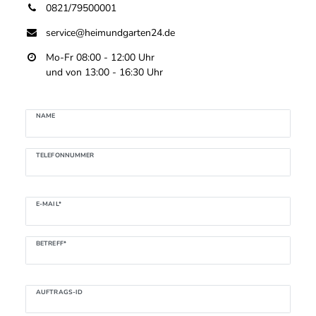
0821/79500001
service@heimundgarten24.de
Mo-Fr 08:00 - 12:00 Uhr
und von 13:00 - 16:30 Uhr
Ceres::Template.mailFormHoneypotLabel
NAME
TELEFONNUMMER
E-MAIL*
KOPIE AN MICH
BETREFF*
AUFTRAGS-ID