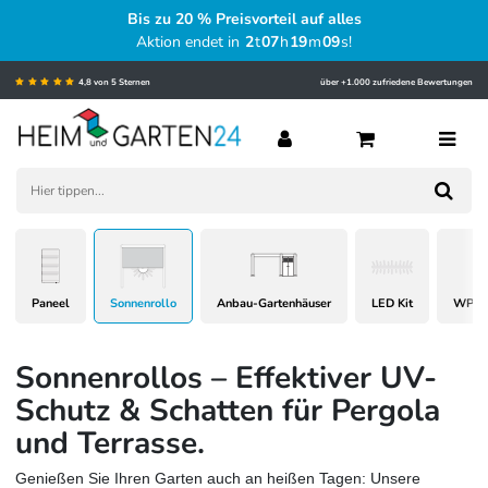
Bis zu 20 % Preisvorteil auf alles
Aktion endet in
2
t
07
h
19
m
08
s
!
4,8 von 5 Sternen
über +1.000 zufriedene Bewertungen
Paneel
Sonnenrollo
Anbau-Gartenhäuser
LED Kit
WPC 
Sonnenrollos – Effektiver UV-
Schutz & Schatten für Pergola
und Terrasse.
Genießen Sie Ihren Garten auch an heißen Tagen: Unsere