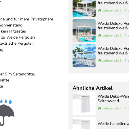
.
freistehend weiß
Lieferung in 5 - 7
nne und für mehr Privatsphäre
Weide Deluxe Pe
 Sonnenstand
freistehend weiß
, kein Hitzestau
Lieferung in 5 - 7
 zu Weide Pergolen
ektrische Pergolen
Weide Deluxe Pe
ig
freistehend weiß
Lieferung in 5 - 7
er 9 m Seitendrittel
älfte
te
Ähnliche Artikel
Weide Deko-Wand
Seitenwand
Lieferung in 5 - 7
Weide Lamellenwa