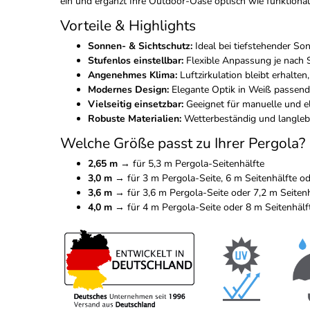
ein und ergänzt Ihre Outdoor-Oase optisch wie funktional
Vorteile & Highlights
Sonnen- & Sichtschutz:
Ideal bei tiefstehender So
Stufenlos einstellbar:
Flexible Anpassung je nach
Angenehmes Klima:
Luftzirkulation bleibt erhalten
Modernes Design:
Elegante Optik in Weiß passend
Vielseitig einsetzbar:
Geeignet für manuelle und el
Robuste Materialien:
Wetterbeständig und langleb
Welche Größe passt zu Ihrer Pergola?
2,65 m
→ für 5,3 m Pergola-Seitenhälfte
3,0 m
→ für 3 m Pergola-Seite, 6 m Seitenhälfte od
3,6 m
→ für 3,6 m Pergola-Seite oder 7,2 m Seitenh
4,0 m
→ für 4 m Pergola-Seite oder 8 m Seitenhälf