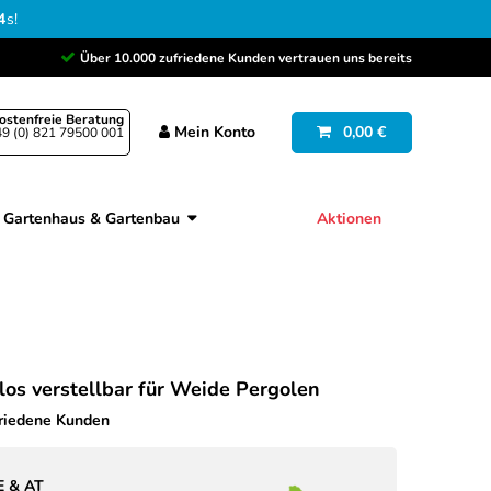
3
s
!
Über 10.000 zufriedene Kunden vertrauen uns bereits
ostenfreie Beratung
Mein
Konto
0,00 €
9 (0) 821 79500 001
Gartenhaus & Gartenbau
Aktionen
los verstellbar für Weide Pergolen
friedene Kunden
E & AT