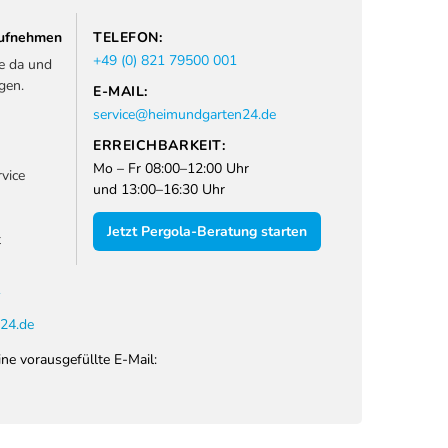
 aufnehmen
TELEFON:
+49 (0) 821 79500 001
ie da und
gen.
E-MAIL:
service@heimundgarten24.de
ERREICHBARKEIT:
Mo – Fr 08:00–12:00 Uhr
vice
und 13:00–16:30 Uhr
Jetzt Pergola-Beratung starten
t
1
24.de
ine vorausgefüllte E-Mail: