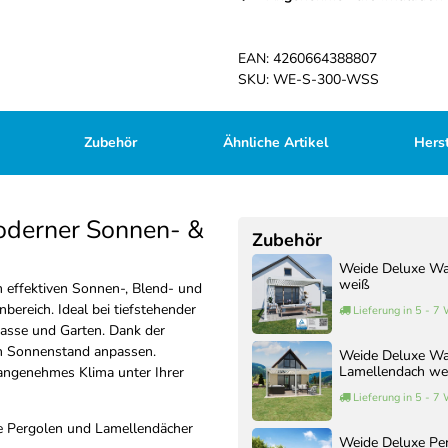
EAN:
4260664388807
SKU:
WE-S-300-WSS
Zubehör
Ähnliche Artikel
Herst
oderner Sonnen- &
Zubehör
Weide Deluxe Wa
weiß
 effektiven Sonnen-, Blend- und
ereich. Ideal bei tiefstehender
Lieferung in 5 - 7
rasse und Garten. Dank der
den Sonnenstand anpassen.
Weide Deluxe Wa
Lamellendach we
in angenehmes Klima unter Ihrer
Lieferung in 5 - 7
e Pergolen und Lamellendächer
Weide Deluxe Pe