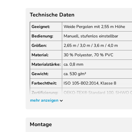
Technische Daten
Geeignet:
Weide Pergolen mit 2,55 m Höhe
Bedienung:
Manuell, stufenlos einstellbar
Größen:
2,65 m / 3,0 m / 3,6 m / 4,0 m
Material:
30 % Polyester, 70 % PVC
Materialstärke:
ca. 0,8 mm
Gewicht:
ca. 530 g/m²
Farbechtheit:
ISO 105-B02:2014, Klasse 8
Zertifizierung:
OEKO-TEX® Standard 100, SHWO 
mehr anzeigen
Brandschutz:
GB/T 17591-2006, NFPA 701
Montage