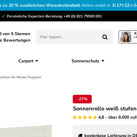
s zu 20 % zusätzlichen Warenkorbrabatt
Aktion endet in
3
t
17
h
22
m
2
Persönliche Experten-Beratung:
+49 (0) 821 79500 001
8 von 5 Sternen
K
+4
ne Bewertungen
Carport
Sonnenschutz
tellbar für Weide Pergolen
-27%
Sonnenrollo weiß stufen
4,8 - über 8.000 zu
kostenlose Lieferung in D