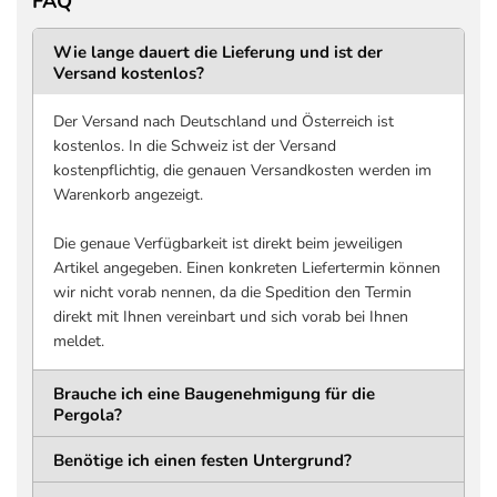
FAQ
DURCHGANGSHÖHE
DURCHGANGSTIEF
2366 mm
3400 mm
Wie lange dauert die Lieferung und ist der
Versand kostenlos?
Untergrund bis Unterkante
Innenkante bis Innenkant
Trägerkonstruktion
Pfosten, entlang
Lamellenlänge
Der Versand nach Deutschland und Österreich ist
DURCHGANGSBREITE
kostenlos. In die Schweiz ist der Versand
2 mal 2486 mm
kostenpflichtig, die genauen Versandkosten werden im
Innenkante bis Innenkante
Warenkorb angezeigt.
Pfosten, quer zur
Lamellenlänge
Die genaue Verfügbarkeit ist direkt beim jeweiligen
Artikel angegeben. Einen konkreten Liefertermin können
Pfosten
wir nicht vorab nennen, da die Spedition den Termin
direkt mit Ihnen vereinbart und sich vorab bei Ihnen
MATERIAL
QUERSCHNITT
meldet.
Aluminium
116 x 116 mm
Pulverbeschichtet
Brauche ich eine Baugenehmigung für die
HÖHE
WANDSTÄRKE
Pergola?
2550 mm
1,5 mm
Benötige ich einen festen Untergrund?
Bodenplatte