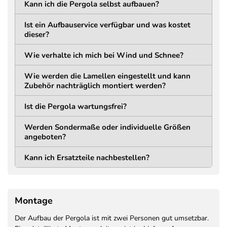
Kann ich die Pergola selbst aufbauen?
LÄNGE
BREITE
160 mm (168 mm inkl.
160 mm (168 mm inkl.
Ist ein Aufbauservice verfügbar und was kostet
Abdeckung) mm
Abdeckung) mm
dieser?
STÄRKE
LOCHABSTAND
Wie verhalte ich mich bei Wind und Schnee?
11 mm
134 mm
Wie werden die Lamellen eingestellt und kann
Trägerkonstruktion
Zubehör nachträglich montiert werden?
MATERIAL
HÖHE
Ist die Pergola wartungsfrei?
Aluminium
195 mm
Pulverbeschichtet
Werden Sondermaße oder individuelle Größen
STÄRKE
angeboten?
75 mm
Kann ich Ersatzteile nachbestellen?
Lamellen
MATERIAL
BAUART
Montage
Aluminium
Doppelwandig +
pulverbeschichtet
Verstärkung
Der Aufbau der Pergola ist mit zwei Personen gut umsetzbar.
BREITE
HÖHE