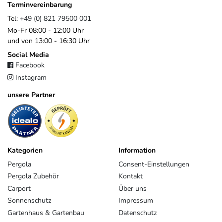
Marke Weide bündelt dabei gezielt Produkte, die funktional
Terminvereinbarung
überzeugen und auf die Anforderungen im europäischen Markt
Tel:
+49 (0) 821 79500 001
abgestimmt sind.
Mo-Fr 08:00 - 12:00 Uhr
Im Gegensatz zu anonymen Importlösungen profitieren Sie von
und von 13:00 - 16:30 Uhr
einem klaren Ansprechpartner, gewachsenen Strukturen und einem
Social Media
Unternehmen, das langfristig hinter seinen Produkten steht.
Facebook
Instagram
EU-Verantwortlicher
unsere Partner
Pegaso Marine Handel und Service GmbH
Weberstrasse
8
86462
Langweid am Lech
Deutschland
service@heimundgarten24.de
+49 821 79500 001
Kategorien
Information
https://www.weide.de/kontakt/
Pergola
Consent-Einstellungen
Pergola Zubehör
Kontakt
Carport
Über uns
Sonnenschutz
Impressum
Gartenhaus & Gartenbau
Datenschutz