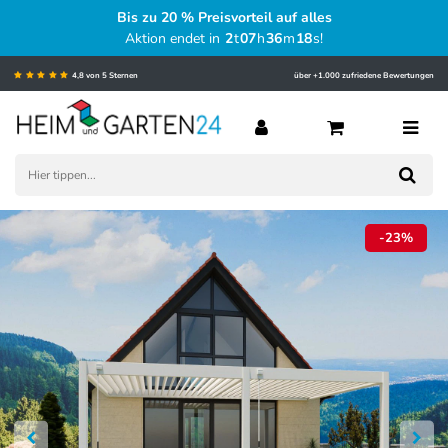
Bis zu 20 % Preisvorteil auf alles
Aktion endet in
2
t
07
h
36
m
17
s
!
4,8 von 5 Sternen
über +1.000 zufriedene Bewertungen
-23%