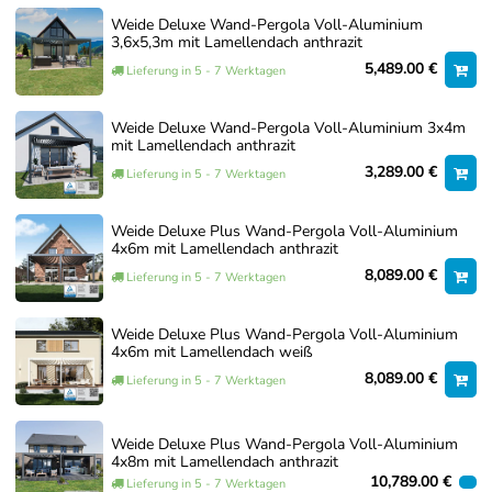
müssen und Ihre Pergola rundum sorglos in Betrieb
Weide Deluxe Wand-Pergola Voll-Aluminium
genommen wird.
3,6x5,3m mit Lamellendach anthrazit
5,489.00 €
So erhalten Sie eine passgenaue Lösung für einen
Lieferung in 5 - 7 Werktagen
fachgerechten Aufbau.
Weide Deluxe Wand-Pergola Voll-Aluminium 3x4m
Über unseren Service-Artikel können Sie jederzeit
mit Lamellendach anthrazit
unverbindlich ein Angebot anfordern.
3,289.00 €
Lieferung in 5 - 7 Werktagen
Aufbauservice – Individuelles Angebot
Weide Deluxe Plus Wand-Pergola Voll-Aluminium
anfordern – 0€
4x6m mit Lamellendach anthrazit
8,089.00 €
Lieferung in 5 - 7 Werktagen
0,00 €
Jetzt anfragen
Weide Deluxe Plus Wand-Pergola Voll-Aluminium
4x6m mit Lamellendach weiß
8,089.00 €
Lieferung in 5 - 7 Werktagen
Weide Deluxe Plus Wand-Pergola Voll-Aluminium
4x8m mit Lamellendach anthrazit
10,789.00 €
Lieferung in 5 - 7 Werktagen