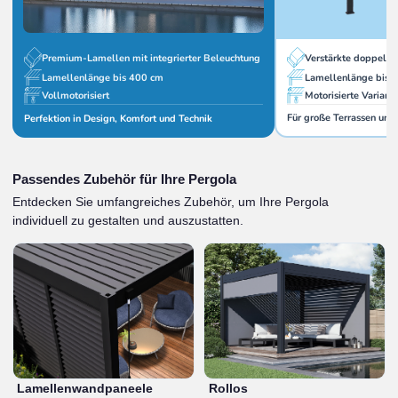
Verstärkte doppelw
Premium-Lamellen mit integrierter Beleuchtung
Lamellenlänge bis 
Lamellenlänge bis 400 cm
Motorisierte Variant
Vollmotorisiert
Für große Terrassen und
Perfektion in Design, Komfort und Technik
Passendes Zubehör für Ihre Pergola
Entdecken Sie umfangreiches Zubehör, um Ihre Pergola
individuell zu gestalten und auszustatten.
Lamellenwandpaneele
Rollos