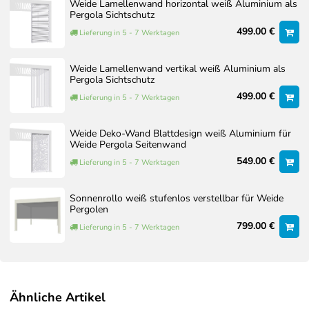
bei Lamellentyp und Details. Die mitgelieferte
Weide Lamellenwand horizontal weiß Aluminium als
Pergola Sichtschutz
Aufbauanleitung ist für Ihr Modell maßgeblich.
499.00 €
Lieferung in 5 - 7 Werktagen
Dokumente zum Artikel
Oberfläche
Weide Lamellenwand vertikal weiß Aluminium als
Montageanleitung
SANDPAPIER FINISH
Pergola Sichtschutz
WEISS / RAL
499.00 €
Lieferung in 5 - 7 Werktagen
FARBCODE 9016
Optionaler Aufbauservice
Interpon ©
Pulverbeschichtung
Weide Deko-Wand Blattdesign weiß Aluminium für
Sollten Sie den Aufbau nicht selbst durchführen wollen,
Weide Pergola Seitenwand
bieten wir Ihnen auf Wunsch auch einen professionellen
549.00 €
Lieferung in 5 - 7 Werktagen
Aufbauservice an.
Gemeinsam mit erfahrenen Montagepartnern erstellen wir ein
Sonnenrollo weiß stufenlos verstellbar für Weide
individuelles Angebot, das auf Ihre konkrete Situation vor Ort
Pergolen
abgestimmt ist. Faktoren wie Größe der Pergola, Zubehör,
799.00 €
Lieferung in 5 - 7 Werktagen
Untergrund und Zugänglichkeit werden dabei berücksichtigt.
Unser Aufbauservice wird von erfahrenen Montagepartnern
durchgeführt, die eigens von uns geschult wurden und unsere
Produkte bestens kennen. Auf Wunsch übernehmen wir auch
Ähnliche Artikel
die Fundamentarbeiten, sodass Sie sich um nichts kümmern