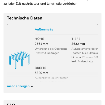
zu jeder Zeit nachrüstbar und langfristig verfügbar.
Technische Daten
Außenmaße
HÖHE
TIEFE
2561 mm
3632 mm
Untergrund bis Oberkante
Außenkante vorderer
Pfosten/Querträger
Pfosten bis Außenkante
hinterer Pfosten · 3684 m
inkl. Bodenplatte
BREITE
5320 mm
Außenkante linker Pfosten
bis Außenkante rechter
mehr anzeigen
Pfosten · 5372 mm inkl.
Bodenplatte
Innenmaße