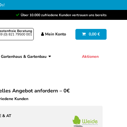
9
s
!
Über 10.000 zufriedene Kunden vertrauen uns bereits
ostenfreie Beratung
Mein
Konto
0,00 €
9 (0) 821 79500 001
Gartenhaus & Gartenbau
Aktionen
uelles Angebot anfordern – 0€
friedene Kunden
E & AT