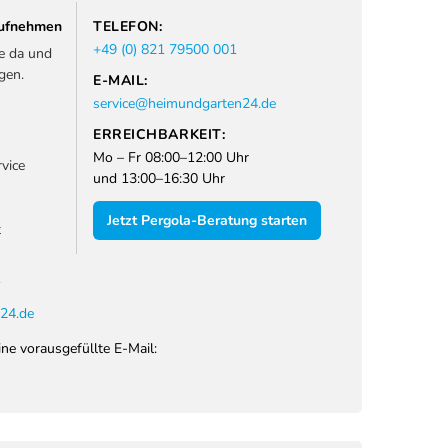
 aufnehmen
TELEFON:
+49 (0) 821 79500 001
ie da und
gen.
E-MAIL:
service@heimundgarten24.de
ERREICHBARKEIT:
Mo – Fr 08:00–12:00 Uhr
vice
und 13:00–16:30 Uhr
Jetzt Pergola-Beratung starten
t
1
24.de
ine vorausgefüllte E-Mail: