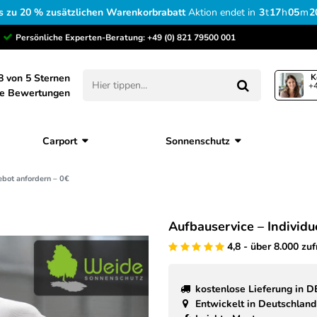
s zu 20 % zusätzlichen Warenkorbrabatt
Aktion endet in
3
t
17
h
05
m
1
Persönliche Experten-Beratung:
+49 (0) 821 79500 001
8 von 5 Sternen
K
+4
ne Bewertungen
Carport
Sonnenschutz
ebot anfordern – 0€
Aufbauservice – Individ
4,8 - über 8.000 zu
kostenlose Lieferung in D
Entwickelt in Deutschland