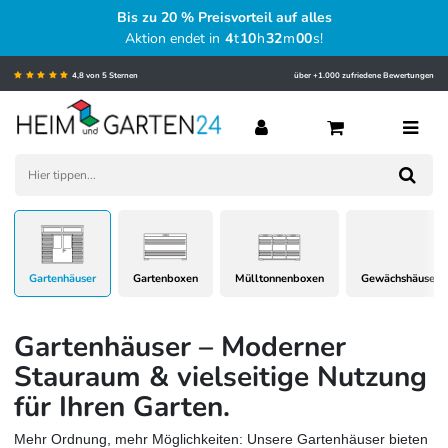
Bis zu 20 % Preisvorteil auf alles
Aktion endet in
4
t
10
h
31
m
59
s
!
4,8 von 5 Sternen
über +1.000 zufriedene Bewertungen
Gartenhäuser
Gartenboxen
Mülltonnenboxen
Gewächshäuser
Gartenhäuser – Moderner
Stauraum & vielseitige Nutzung
für Ihren Garten.
Mehr Ordnung, mehr Möglichkeiten: Unsere Gartenhäuser bieten