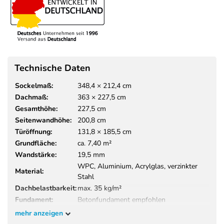
Technische Daten
Sockelmaß:
348,4 × 212,4 cm
Dachmaß:
363 × 227,5 cm
Gesamthöhe:
227,5 cm
Seitenwandhöhe:
200,8 cm
Türöffnung:
131,8 × 185,5 cm
Grundfläche:
ca. 7,40 m²
Wandstärke:
19,5 mm
WPC, Aluminium, Acrylglas, verzinkter
Material:
Stahl
Dachbelastbarkeit:
max. 35 kg/m²
Fundament:
Betonfundament empfohlen
Montagezeit:
ca. 2–3 Stunden mit 2 Personen
mehr anzeigen