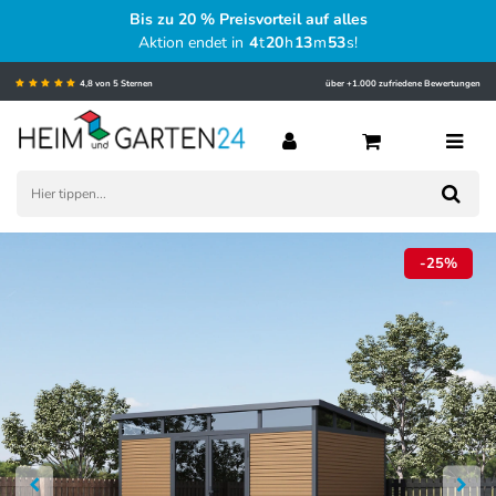
Bis zu 20 % Preisvorteil auf alles
Aktion endet in
4
t
20
h
13
m
52
s
!
4,8 von 5 Sternen
über +1.000 zufriedene Bewertungen
-25%