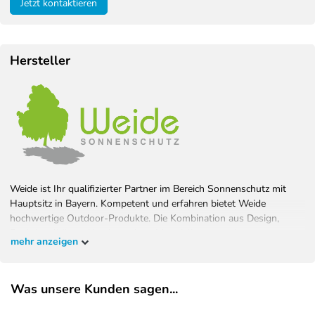
Jetzt kontaktieren
Hersteller
Weide ist Ihr qualifizierter Partner im Bereich Sonnenschutz mit
Hauptsitz in Bayern. Kompetent und erfahren bietet Weide
hochwertige Outdoor-Produkte. Die Kombination aus Design,
Funktionalität und hochwertigen Materialien garantiert
mehr anzeigen
Wohlfühlambiente bei bestem Schutz. Gestalten Sie Ihren Garten
ganz nach Ihren Vorstellungen und überzeugen Sie sich selbst.
Was unsere Kunden sagen...
EU-Verantwortlicher