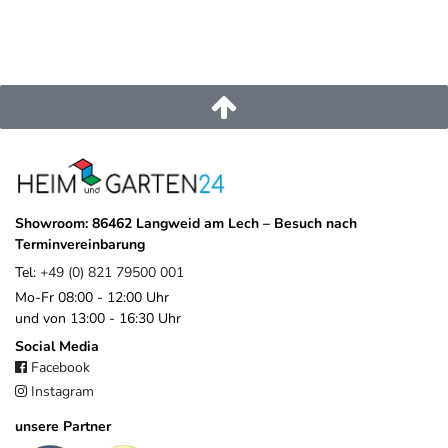
Pegaso Marine Handel und Service GmbH
Weberstrasse
8
86462
Langweid am Lech
Deutschland
service@heimundgarten24.de
+49 821 79500 001
https://www.weide.de/kontakt/
Showroom: 86462 Langweid am Lech – Besuch nach
Terminvereinbarung
Tel:
+49 (0) 821 79500 001
Mo-Fr 08:00 - 12:00 Uhr
und von 13:00 - 16:30 Uhr
Social Media
Facebook
Instagram
unsere Partner