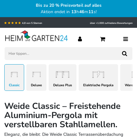
Bis zu 20 % Preisvorteil auf alles
Aktion endet in
13
h
46
m
10
s
!
4,8 von 5 Sternen
über +1.000 zufriedene Bewertungen
Classic
Deluxe
Deluxe Plus
Elektrische Pergola
Wand P
Weide Classic – Freistehende
Aluminium-Pergola mit
verstellbaren Stahllamellen.
Eleganz, die bleibt: Die Weide Classic Terrassenüberdachung