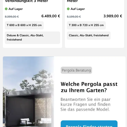
Verbindungskit 3 Meter
Meter
Auf Lager
Auf Lager
6.489,00 €
3.989,00 €
8.399,00 €
5.199,00 €
T 600 x B 600 x H 255 cm
T 300 x B 720 x H 255 cm
Deluxe & Classic, Alu-Stahl,
Classic, Alu-Stahl, freistehend
freistehend