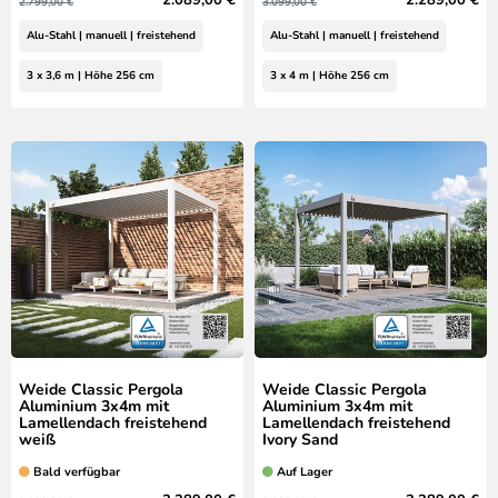
2.089,00 €
2.289,00 €
2.799,00 €
3.099,00 €
Alu-Stahl | manuell | freistehend
Alu-Stahl | manuell | freistehend
3 x 3,6 m | Höhe 256 cm
3 x 4 m | Höhe 256 cm
Weide Classic Pergola
Weide Classic Pergola
Aluminium 3x4m mit
Aluminium 3x4m mit
Lamellendach freistehend
Lamellendach freistehend
weiß
Ivory Sand
Bald verfügbar
Auf Lager