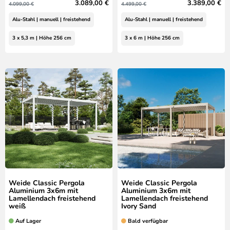
3.089,00 €
3.389,00 €
4.099,00 €
4.499,00 €
Alu-Stahl | manuell | freistehend
Alu-Stahl | manuell | freistehend
3 x 5,3 m | Höhe 256 cm
3 x 6 m | Höhe 256 cm
Weide Classic Pergola
Weide Classic Pergola
Aluminium 3x6m mit
Aluminium 3x6m mit
Lamellendach freistehend
Lamellendach freistehend
weiß
Ivory Sand
Auf Lager
Bald verfügbar