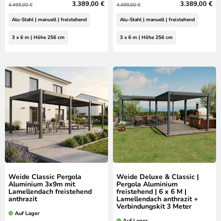
3.389,00 €
3.389,00 €
4.499,00 €
4.499,00 €
Alu-Stahl | manuell | freistehend
Alu-Stahl | manuell | freistehend
3 x 6 m | Höhe 256 cm
3 x 6 m | Höhe 256 cm
Weide Classic Pergola
Weide Deluxe & Classic |
Aluminium 3x9m mit
Pergola Aluminium
Lamellendach freistehend
freistehend | 6 x 6 M |
anthrazit
Lamellendach anthrazit +
Verbindungskit 3 Meter
Auf Lager
Auf Lager