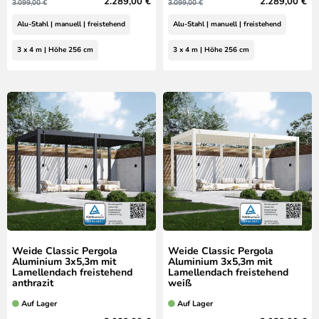
2.289,00 €
2.289,00 €
3.099,00 €
3.099,00 €
Alu-Stahl | manuell | freistehend
Alu-Stahl | manuell | freistehend
3 x 4 m | Höhe 256 cm
3 x 4 m | Höhe 256 cm
Weide Classic Pergola
Weide Classic Pergola
Aluminium 3x5,3m mit
Aluminium 3x5,3m mit
Lamellendach freistehend
Lamellendach freistehend
anthrazit
weiß
Auf Lager
Auf Lager