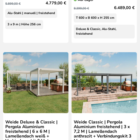
4.779,00 €
5.899,00 €
6.489,00 €
8.399,00 €
Alu-Stahl | manuell | freistehend
T 600 x B 600 x H 255 cm
3 x 9 m | Höhe 256 cm
Deluxe & Classic, Alu-Stahl,
freistehend
Weide Deluxe & Classic |
Weide Classic | Pergola
Pergola Aluminium
Aluminium freistehend | 3 x
freistehend | 6 x 6 M |
7,2 M | Lamellendach
Lamellendach weiß +
anthrazit + Verbindungskit 3