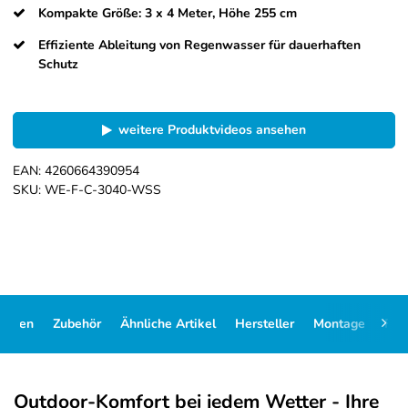
Kompakte Größe: 3 x 4 Meter, Höhe 255 cm
Effiziente Ableitung von Regenwasser für dauerhaften
Schutz
weitere Produktvideos ansehen
EAN:
4260664390954
SKU:
WE-F-C-3040-WSS
Daten
Zubehör
Ähnliche Artikel
Hersteller
Montage
FA
Outdoor-Komfort bei jedem Wetter - Ihre