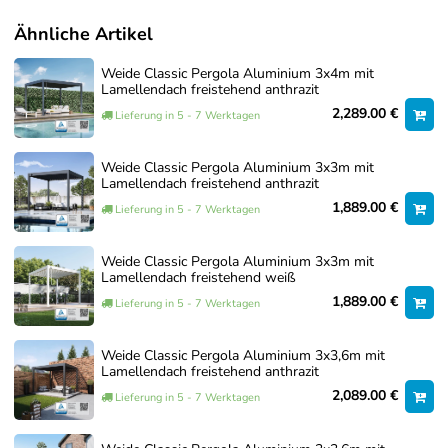
Aufbauanleitung ist für Ihr Modell maßgeblich.
Ähnliche Artikel
Dokumente zum Artikel
Oberfläche
Weide Classic Pergola Aluminium 3x4m mit
Lamellendach freistehend anthrazit
Montageanleitung
SANDPAPIER FINISH
WEISS / RAL
2,289.00 €
Lieferung in 5 - 7 Werktagen
FARBCODE 9016
Optionaler Aufbauservice
Interpon ©
Weide Classic Pergola Aluminium 3x3m mit
Pulverbeschichtung
Sollten Sie den Aufbau nicht selbst durchführen wollen,
Lamellendach freistehend anthrazit
bieten wir Ihnen auf Wunsch auch einen professionellen
1,889.00 €
Lieferung in 5 - 7 Werktagen
Aufbauservice an.
Gemeinsam mit erfahrenen Montagepartnern erstellen wir ein
Weide Classic Pergola Aluminium 3x3m mit
individuelles Angebot, das auf Ihre konkrete Situation vor Ort
Lamellendach freistehend weiß
abgestimmt ist. Faktoren wie Größe der Pergola, Zubehör,
1,889.00 €
Lieferung in 5 - 7 Werktagen
Untergrund und Zugänglichkeit werden dabei berücksichtigt.
Unser Aufbauservice wird von erfahrenen Montagepartnern
Weide Classic Pergola Aluminium 3x3,6m mit
Lamellendach freistehend anthrazit
durchgeführt, die eigens von uns geschult wurden und unsere
Produkte bestens kennen. Auf Wunsch übernehmen wir auch
2,089.00 €
Lieferung in 5 - 7 Werktagen
die Fundamentarbeiten, sodass Sie sich um nichts kümmern
müssen und Ihre Pergola rundum sorglos in Betrieb