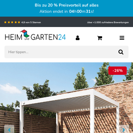
Bis zu 20 % Preisvorteil auf alles
Aktion endet in
04
h
00
m
29
s
!
4,8 von 5 Sternen
über +1.000 zufriedene Bewertungen
-26%