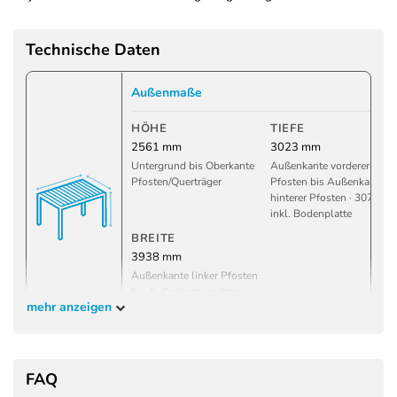
Technische Daten
Außenmaße
HÖHE
TIEFE
2561 mm
3023 mm
Untergrund bis Oberkante
Außenkante vorderer
Pfosten/Querträger
Pfosten bis Außenkante
hinterer Pfosten · 3075 m
inkl. Bodenplatte
BREITE
3938 mm
Außenkante linker Pfosten
bis Außenkante rechter
mehr anzeigen
Pfosten · 3990 mm inkl.
Bodenplatte
Innenmaße
FAQ