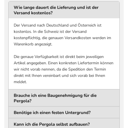
DURCHGANGSHÖHE
DURCHGANGSTIEF
2366 mm
2790 mm
Wie lange dauert die Lieferung und ist der
Versand kostenlos?
Untergrund bis Unterkante
Innenkante bis Innenkant
Trägerkonstruktion
Pfosten, entlang
Lamellenlänge
Der Versand nach Deutschland und Österreich ist
DURCHGANGSBREITE
kostenlos. In die Schweiz ist der Versand
3706 mm
kostenpflichtig, die genauen Versandkosten werden im
Innenkante bis Innenkante
Warenkorb angezeigt.
Pfosten, quer zur
Lamellenlänge
Die genaue Verfügbarkeit ist direkt beim jeweiligen
Artikel angegeben. Einen konkreten Liefertermin können
Pfosten
wir nicht vorab nennen, da die Spedition den Termin
direkt mit Ihnen vereinbart und sich vorab bei Ihnen
MATERIAL
QUERSCHNITT
meldet.
Aluminium
116 x 116 mm
Pulverbeschichtet
Brauche ich eine Baugenehmigung für die
HÖHE
WANDSTÄRKE
Pergola?
2550 mm
1,5 mm
Benötige ich einen festen Untergrund?
Bodenplatte
Kann ich die Pergola selbst aufbauen?