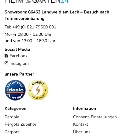
Pegaso Marine besonderen Wert auf
zuverlässige Verfügbarkeit
,
kurze Wege
und eine gleichbleibend
hohe Produktqualität
. Die
Showroom: 86462 Langweid am Lech – Besuch nach
Marke Weide bündelt dabei gezielt Produkte, die funktional
Terminvereinbarung
überzeugen und auf die Anforderungen im europäischen Markt
Tel:
+49 (0) 821 79500 001
abgestimmt sind.
Mo-Fr 08:00 - 12:00 Uhr
Im Gegensatz zu anonymen Importlösungen profitieren Sie von
und von 13:00 - 16:30 Uhr
einem klaren Ansprechpartner, gewachsenen Strukturen und einem
Social Media
Unternehmen, das langfristig hinter seinen Produkten steht.
Facebook
Instagram
EU-Verantwortlicher
unsere Partner
Pegaso Marine Handel und Service GmbH
Weberstrasse
8
86462
Langweid am Lech
Deutschland
service@heimundgarten24.de
+49 821 79500 001
Kategorien
Information
https://www.weide.de/kontakt/
Pergola
Consent-Einstellungen
Pergola Zubehör
Kontakt
Carport
Über uns