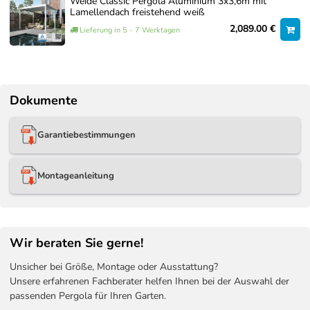
Weide Classic Pergola Aluminium 3x3,6m mit
genommen wird.
Lamellendach freistehend weiß
2,089.00 €
So erhalten Sie eine passgenaue Lösung für einen
Lieferung in 5 - 7 Werktagen
fachgerechten Aufbau.
Über unseren Service-Artikel können Sie jederzeit
unverbindlich ein Angebot anfordern.
Dokumente
Aufbauservice – Individuelles Angebot
Garantiebestimmungen
anfordern – 0€
0,00 €
Jetzt anfragen
Montageanleitung
Wir beraten Sie gerne!
Unsicher bei Größe, Montage oder Ausstattung?
Unsere erfahrenen Fachberater helfen Ihnen bei der Auswahl der
passenden Pergola für Ihren Garten.