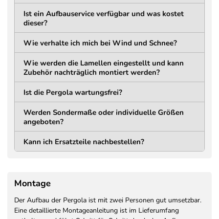
LÄNGE
BREITE
160 mm (168 mm inkl.
160 mm (168 mm inkl.
Ist ein Aufbauservice verfügbar und was kostet
Abdeckung) mm
Abdeckung) mm
dieser?
STÄRKE
LOCHABSTAND
Wie verhalte ich mich bei Wind und Schnee?
11 mm
134 mm
Wie werden die Lamellen eingestellt und kann
Trägerkonstruktion
Zubehör nachträglich montiert werden?
MATERIAL
HÖHE
Ist die Pergola wartungsfrei?
Aluminium
195 mm
Pulverbeschichtet
Werden Sondermaße oder individuelle Größen
STÄRKE
angeboten?
75 mm
Kann ich Ersatzteile nachbestellen?
Lamellen
MATERIAL
BAUART
Montage
Stahl verzinkt und
Einwandig
pulverbeschichtet
Der Aufbau der Pergola ist mit zwei Personen gut umsetzbar.
BREITE
HÖHE
Eine detaillierte Montageanleitung ist im Lieferumfang
34 mm
166 mm