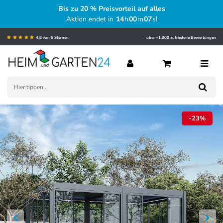
Bis zu 20 % Preisvorteil auf alles
Aktion endet in
14
h
00
m
06
s
!
4,8 von 5 Sternen
über +1.000 zufriedene Bewertungen
-23%