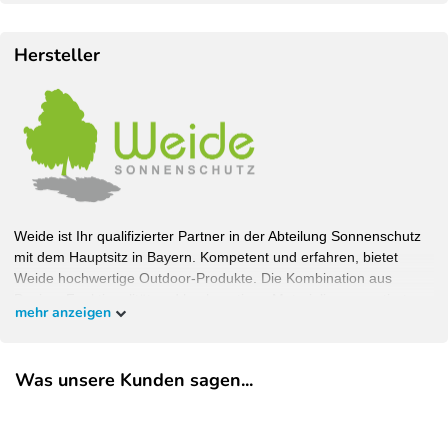
Hersteller
Weide ist Ihr qualifizierter Partner in der Abteilung Sonnenschutz
mit dem Hauptsitz in Bayern. Kompetent und erfahren, bietet
Weide hochwertige Outdoor-Produkte. Die Kombination aus
Design, Funktionalität und hochwertigen Materialien garantiert
mehr anzeigen
Wohlfühlambiente bei bestem Schutz. Bauen Sie Ihren Garten,
wie Sie ihn haben wollen und überzeugen Sie sich selbst.
Was unsere Kunden sagen...
EU-Verantwortlicher
Pegaso Marine Handel und Service GmbH
Weberstrasse
8