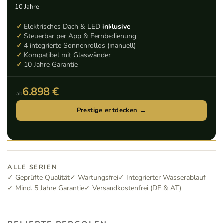
10 Jahre
Elektrisches Dach & LED
inklusive
Steuerbar per App & Fernbedienung
4 integrierte Sonnenrollos (manuell)
Kompatibel mit Glaswänden
10 Jahre Garantie
6.898 €
ab
Prestige entdecken →
ALLE SERIEN
✓ Geprüfte Qualität
✓ Wartungsfrei
✓ Integrierter Wasserablauf
✓ Mind. 5 Jahre Garantie
✓ Versandkostenfrei (DE & AT)