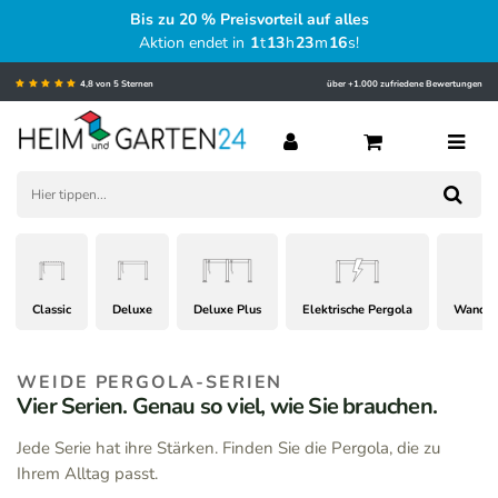
Bis zu 20 % Preisvorteil auf alles
Aktion endet in
1
t
13
h
23
m
14
s
!
4,8 von 5 Sternen
über +1.000 zufriedene Bewertungen
Classic
Deluxe
Deluxe Plus
Elektrische Pergola
Wand P
WEIDE PERGOLA-SERIEN
Vier Serien. Genau so viel, wie Sie brauchen.
Jede Serie hat ihre Stärken. Finden Sie die Pergola, die zu
Ihrem Alltag passt.