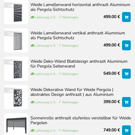
154 kg
bei Lamellentyp und Details. Die mitgelieferte
Weide Lamellenwand horizontal anthrazit Aluminium
als Pergola Sichtschutz
Aufbauanleitung ist für Ihr Modell maßgeblich.
499.00 €
Lieferung in 5 - 7 Werktagen
Dokumente zum Artikel
Oberfläche
Weide Lamellenwand vertikal anthrazit Aluminium
Montageanleitung
SANDPAPIER FINISH
als Pergola Sichtschutz
ANTHRAZIT / RAL
499.00 €
Lieferung in 5 - 7 Werktagen
FARBCODE 7024
Optionaler Aufbauservice
Interpon ©
Pulverbeschichtung
Weide Deko-Wand Blattdesign anthrazit Aluminium
Sollten Sie den Aufbau nicht selbst durchführen wollen,
für Pergola Seitenwand
bieten wir Ihnen auf Wunsch auch einen professionellen
549.00 €
Lieferung in 5 - 7 Werktagen
Aufbauservice an.
Gemeinsam mit erfahrenen Montagepartnern erstellen wir ein
Weide Dekorative Wand für Weide Pergola |
individuelles Angebot, das auf Ihre konkrete Situation vor Ort
abstraktes Design anthrazit | aus Aluminium
abgestimmt ist. Faktoren wie Größe der Pergola, Zubehör,
399.00 €
Lieferung in 5 - 7 Werktagen
Untergrund und Zugänglichkeit werden dabei berücksichtigt.
Unser Aufbauservice wird von erfahrenen Montagepartnern
Sonnenrollo anthrazit stufenlos verstellbar für Weide
durchgeführt, die eigens von uns geschult wurden und unsere
Pergolen
Produkte bestens kennen. Auf Wunsch übernehmen wir auch
749.00 €
Lieferung in 5 - 7 Werktagen
die Fundamentarbeiten, sodass Sie sich um nichts kümmern