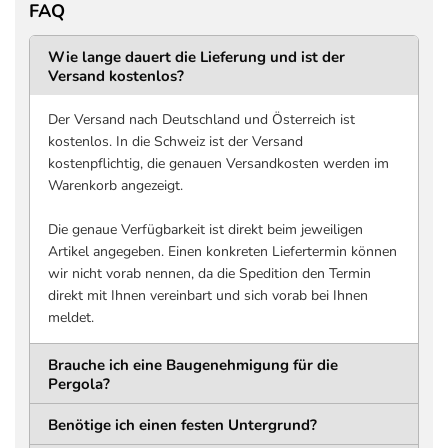
FAQ
DURCHGANGSHÖHE
DURCHGANGSTIEF
2366 mm
2790 mm
Wie lange dauert die Lieferung und ist der
Versand kostenlos?
Untergrund bis Unterkante
Innenkante bis Innenkant
Trägerkonstruktion
Pfosten, entlang
Lamellenlänge
Der Versand nach Deutschland und Österreich ist
DURCHGANGSBREITE
kostenlos. In die Schweiz ist der Versand
3400 mm
kostenpflichtig, die genauen Versandkosten werden im
Innenkante bis Innenkante
Warenkorb angezeigt.
Pfosten, quer zur
Lamellenlänge
Die genaue Verfügbarkeit ist direkt beim jeweiligen
Artikel angegeben. Einen konkreten Liefertermin können
Pfosten
wir nicht vorab nennen, da die Spedition den Termin
direkt mit Ihnen vereinbart und sich vorab bei Ihnen
MATERIAL
QUERSCHNITT
meldet.
Aluminium
116 x 116 mm
Pulverbeschichtet
Brauche ich eine Baugenehmigung für die
HÖHE
WANDSTÄRKE
Pergola?
2550 mm
1,5 mm
Benötige ich einen festen Untergrund?
Bodenplatte