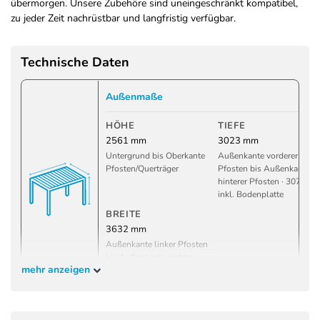
übermorgen. Unsere Zubehöre sind uneingeschränkt kompatibel,
zu jeder Zeit nachrüstbar und langfristig verfügbar.
Technische Daten
Außenmaße
HÖHE
TIEFE
2561 mm
3023 mm
Untergrund bis Oberkante
Außenkante vorderer
Pfosten/Querträger
Pfosten bis Außenkante
hinterer Pfosten · 3075 m
inkl. Bodenplatte
BREITE
3632 mm
Außenkante linker Pfosten
bis Außenkante rechter
mehr anzeigen
Pfosten · 3684 mm inkl.
Bodenplatte
Innenmaße