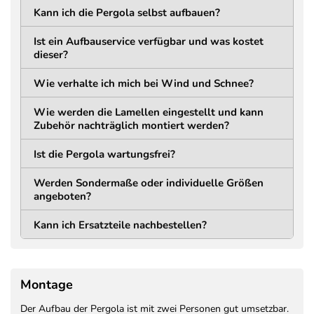
Kann ich die Pergola selbst aufbauen?
LÄNGE
BREITE
160 mm (168 mm inkl.
160 mm (168 mm inkl.
Ist ein Aufbauservice verfügbar und was kostet
Abdeckung) mm
Abdeckung) mm
dieser?
STÄRKE
LOCHABSTAND
Wie verhalte ich mich bei Wind und Schnee?
11 mm
134 mm
Wie werden die Lamellen eingestellt und kann
Trägerkonstruktion
Zubehör nachträglich montiert werden?
MATERIAL
HÖHE
Ist die Pergola wartungsfrei?
Aluminium
195 mm
Pulverbeschichtet
Werden Sondermaße oder individuelle Größen
STÄRKE
angeboten?
75 mm
Kann ich Ersatzteile nachbestellen?
Lamellen
MATERIAL
BAUART
Montage
Aluminium
Doppelwandig
pulverbeschichtet
Der Aufbau der Pergola ist mit zwei Personen gut umsetzbar.