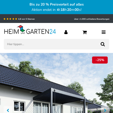
Bis zu 20 % Preisvorteil auf alles
Aktion endet in
4
t
18
h
19
m
59
s
!
4,8 von 5 Sternen
über +1.000 zufriedene Bewertungen
-25%