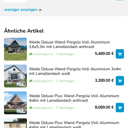
müssen und Ihre Pergola rundum sorglos in Betrieb
weniger anzeigen
genommen wird.
So erhalten Sie eine passgenaue Lösung für einen
fachgerechten Aufbau.
Ähnliche Artikel
Über unseren Service-Artikel können Sie jederzeit
Weide Deluxe Wand-Pergola Voll-Aluminium
unverbindlich ein Angebot anfordern.
3,6x5,3m mit Lamellendach anthrazit
5,489.00 €
Lieferung in 5 - 7 Werktagen
Aufbauservice – Individuelles Angebot
anfordern – 0€
Weide Deluxe Wand-Pergola Voll-Aluminium 3x4m
mit Lamellendach weiß
0,00 €
Jetzt anfragen
3,289.00 €
Lieferung in 5 - 7 Werktagen
Weide Deluxe Plus Wand-Pergola Voll-Aluminium
4x6m mit Lamellendach anthrazit
8,089.00 €
Lieferung in 5 - 7 Werktagen
Weide Deluxe Plus Wand-Pergola Voll-Aluminium
4x6m mit Lamellendach weiß