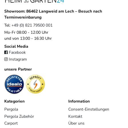
Pegaso Marine besonderen Wert auf
zuverlässige Verfügbarkeit
,
kurze Wege
und eine gleichbleibend
hohe Produktqualität
. Die
Showroom: 86462 Langweid am Lech – Besuch nach
Marke Weide bündelt dabei gezielt Produkte, die funktional
Terminvereinbarung
überzeugen und auf die Anforderungen im europäischen Markt
Tel:
+49 (0) 821 79500 001
abgestimmt sind.
Mo-Fr 08:00 - 12:00 Uhr
Im Gegensatz zu anonymen Importlösungen profitieren Sie von
und von 13:00 - 16:30 Uhr
einem klaren Ansprechpartner, gewachsenen Strukturen und einem
Social Media
Unternehmen, das langfristig hinter seinen Produkten steht.
Facebook
Instagram
EU-Verantwortlicher
unsere Partner
Pegaso Marine Handel und Service GmbH
Weberstrasse
8
86462
Langweid am Lech
Deutschland
service@heimundgarten24.de
+49 821 79500 001
Kategorien
Information
https://www.weide.de/kontakt/
Pergola
Consent-Einstellungen
Pergola Zubehör
Kontakt
Carport
Über uns