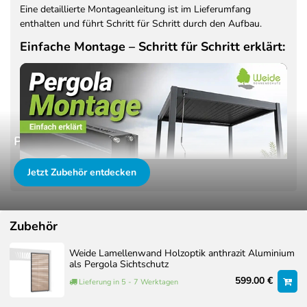
BREITE
HÖHE
Eine detaillierte Montageanleitung ist im Lieferumfang
166 mm
30 mm
enthalten und führt Schritt für Schritt durch den Aufbau.
Einfache Montage – Schritt für Schritt erklärt:
Schneelast
Schneelast getestet bis
50 kg pro m²
Windsicherheit
Passendes Zubehör für Ihre Pergola.
Sturmfestigkeit getestet
bis Beaufort-Skala 9
mehr anzeigen
Jetzt Zubehör entdecken
Regenwasserablauf
Zubehör
In unserem Montagevideo sehen Sie anschaulich, wie die
Integriert und getestet
Pergola Schritt für Schritt aufgebaut wird. So erhalten Sie
bis 17 l/m² pro Stunde
Weide Lamellenwand Holzoptik anthrazit Aluminium
bereits vorab einen realistischen Eindruck vom Ablauf und
als Pergola Sichtschutz
können den Aufbau optimal planen. Hinweis: Das Video dient
599.00 €
Lieferung in 5 - 7 Werktagen
Gesamtgewicht
als allgemeine Montageinspiration. Die gezeigte Pergola kann
optisch vom tatsächlichen Produkt abweichen, insbesondere