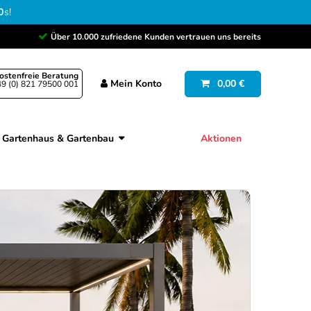
9
s
!
Über 10.000 zufriedene Kunden vertrauen uns bereits
ostenfreie Beratung
Mein
Konto
0,00 €
9 (0) 821 79500 001
Gartenhaus & Gartenbau
Aktionen