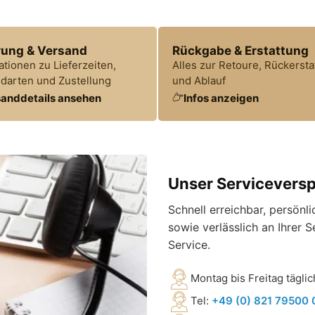
rung & Versand
Rückgabe & Erstattung
ationen zu Lieferzeiten,
Alles zur Retoure, Rückersta
darten und Zustellung
und Ablauf
anddetails ansehen
Infos anzeigen
Unser Servicevers
Schnell erreichbar, persönl
sowie verlässlich an Ihrer 
Service.
Montag bis Freitag tägli
Tel:
+49 (0) 821 79500 