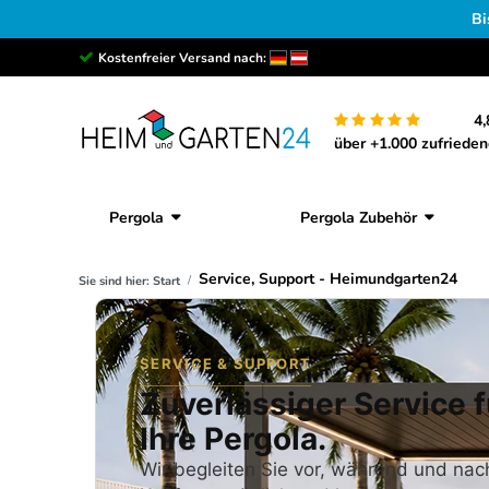
Bi
Kostenfreier Versand nach:
4,
über +1.000 zufriede
Pergola
Pergola Zubehör
Service, Support - Heimundgarten24
Sie sind hier:
Start
SERVICE & SUPPORT
Zuverlässiger Service f
Ihre Pergola.
Wir begleiten Sie vor, während und na