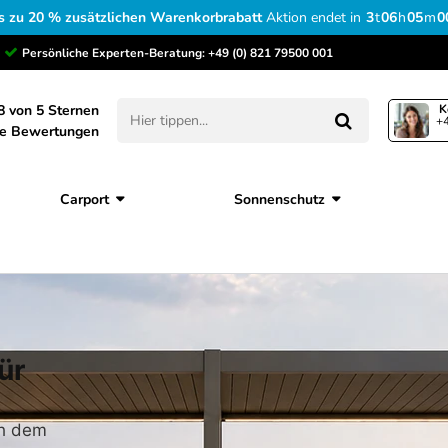
s zu 20 % zusätzlichen Warenkorbrabatt
Aktion endet in
3
t
06
h
04
m
5
Persönliche Experten-Beratung:
+49 (0) 821 79500 001
8 von 5 Sternen
K
+4
ne Bewertungen
Carport
Sonnenschutz
ür
ch dem