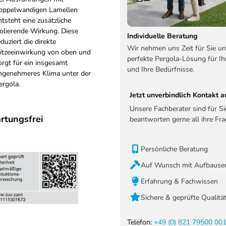
oppelwandigen Lamellen
ntsteht eine zusätzliche
solierende Wirkung. Diese
Individuelle Beratung
eduziert die direkte
Wir nehmen uns Zeit für Sie un
itzeeinwirkung von oben und
perfekte Pergola-Lösung für Ih
orgt für ein insgesamt
und Ihre Bedürfnisse.
ngenehmeres Klima unter der
ergola.
Jetzt unverbindlich Kontakt
Unsere Fachberater sind für S
rtungsfrei
beantworten gerne all ihre Fra
Persönliche Beratung
Auf Wunsch mit Aufbauser
Erfahrung & Fachwissen
Sichere & geprüfte Qualitä
Telefon:
+49 (0) 821 79500 00