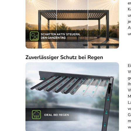
e
K
u
j
A
u
Zuverlässiger Schutz bei Regen
E
W
g
I
W
M
L
v
G
m
w