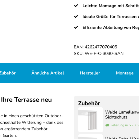
Leichte Montage mit Schritt
Ideale Größe für Terrassen
Effiziente Ableitung von R
EAN:
4262477070405
SKU:
WE-F-C-3030-SAN
Zubehör
Ähnliche Artikel
Hersteller
Montage
Ihre Terrasse neu
Zubehör
Weide Lamellenwa
se in einen geschützten Outdoor-
Sichtschutz
chselhafte Witterung – dank des
Lieferung in 5 - 7
 an ergänzendem Zubehör
n Garten.