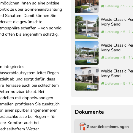
rmöglichen Ihnen so eine präzise
Lieferung in 5 - 7
ontrolle über Sonneneinstrahlung
nd Schatten. Damit können Sie
Weide Classic Pe
ederzeit die gewünschte
Ivory Sand
tmosphäre schaffen – von sonnig
Lieferung in 5 - 7
nd offen bis angenehm schattig.
Weide Classic Pe
Ivory Sand
Lieferung in 5 - 7
in integriertes
Weide Classic Pe
asserablaufsystem leitet Regen
Ivory Sand
ezielt ab und sorgt dafür, dass
Lieferung in 5 - 7
hre Terrasse auch bei schlechtem
etter nutzbar bleibt. Bei
odellen mit doppelwandigen
amellen profitieren Sie zusätzlich
on einer spürbar angenehmeren
Dokumente
eräuschkulisse bei Regen – für
ehr Komfort auch bei
Garantiebestimmungen
echselhaftem Wetter.