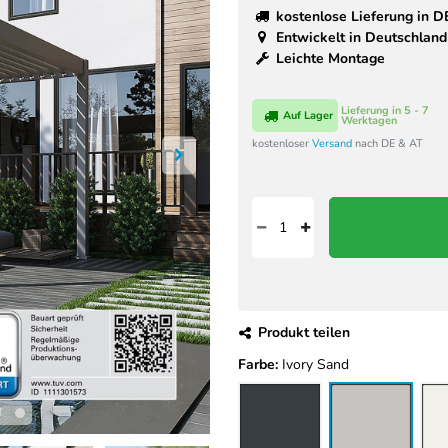
kostenlose Lieferung in D
Entwickelt in Deutschland
Leichte Montage
Lieferung in 5 - 7
Auf Lager
Werktagen
kostenloser
Versand
nach DE & AT
Produkt teilen
Farbe:
Ivory Sand