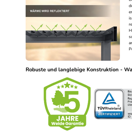
d
e
i
r
H
s
a
P
Robuste und langlebige Konstruktion - Wa