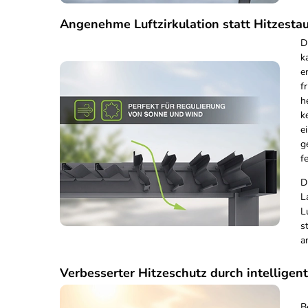
Angenehme Luftzirkulation statt Hitzesta
D
k
e
f
h
k
e
g
f
D
L
L
s
a
Verbesserter Hitzeschutz durch intelligen
B