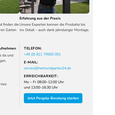
Erfahrung aus der Praxis
d finden die
Unsere Experten kennen die Produkte bis
ren Garten
ins Detail – auch dank jahrelanger Montage.
 aufnehmen
TELEFON:
+49 (0) 821 79500 001
ie da und
gen.
E-MAIL:
service@heimundgarten24.de
ERREICHBARKEIT:
Mo – Fr 08:00–12:00 Uhr
vice
und 13:00–16:30 Uhr
Jetzt Pergola-Beratung starten
t
1