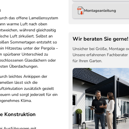
u
Montageanleitung
urch das offene Lamellensystem
ann warme Luft nach oben
ntweichen, während gleichzeitig
rische Luft zirkuliert. Selbst an
Wir beraten Sie gerne!
eißen Sommertagen entsteht so
ein Hitzestau unter der Pergola –
Unsicher bei Größe, Montage o
in spürbarer Unterschied zu
Unsere erfahrenen Fachberater
eschlossenen Glasdächern oder
für Ihren Garten.
esten Überdachungen.
urch leichtes Ankippen der
amellen lässt sich die
uftzirkulation zusätzlich gezielt
teuern und sorgt jederzeit für ein
ngenehmes Klima.
te Konstruktion
ei Ausführungen mit