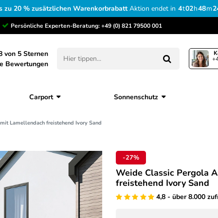
s zu 20 % zusätzlichen Warenkorbrabatt
Aktion endet in
4
t
02
h
48
m
2
Persönliche Experten-Beratung:
+49 (0) 821 79500 001
8 von 5 Sternen
K
+4
ne Bewertungen
Carport
Sonnenschutz
it Lamellendach freistehend Ivory Sand
-27%
Weide Classic Pergola 
freistehend Ivory Sand
4,8 - über 8.000 zu