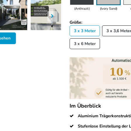
(Anthrazit)
(Ivory Sand)
Größe:
3 x 3 Meter
3 x 3,6 Mete
nsehen
3 x 6 Meter
Im Überblick
Aluminium Trägerkonstrukti
Stufenlose Einstellung der