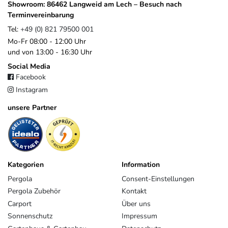
4815
Breda
Niederlande
Showroom: 86462 Langweid am Lech – Besuch nach
sales@platinum.nl
Terminvereinbarung
+31 76 572 0878
Tel:
+49 (0) 821 79500 001
Mo-Fr 08:00 - 12:00 Uhr
und von 13:00 - 16:30 Uhr
Social Media
Facebook
Instagram
unsere Partner
Kategorien
Information
Pergola
Consent-Einstellungen
Pergola Zubehör
Kontakt
Carport
Über uns
Sonnenschutz
Impressum