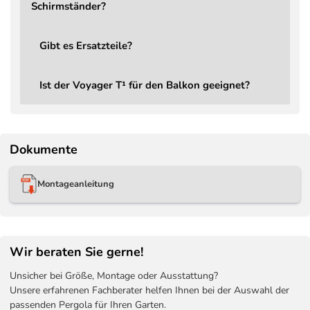
Schirmständer?
Lieferumfang
Ampelschirm Voyager T¹ Ba
Ersatzteile
Jederzeit bestellbar
Gibt es Ersatzteile?
Schirmständer
Bestellbar, Mindestgewich
Schutzbezug
Bestellbar – Aerocover Sc
Ist der Voyager T¹ für den Balkon geeignet?
Dokumente
Montageanleitung
Wir beraten Sie gerne!
Unsicher bei Größe, Montage oder Ausstattung?
Unsere erfahrenen Fachberater helfen Ihnen bei der Auswahl der
passenden Pergola für Ihren Garten.