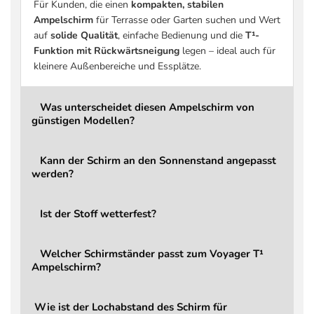
Für Kunden, die einen
kompakten, stabilen
Stoffdichte
220 g/m² Polyester
Ampelschirm
für Terrasse oder Garten suchen und Wert
auf
solide Qualität
, einfache Bedienung und die
T¹-
Stoffklasse
2 Basic
Funktion mit Rückwärtsneigung
legen – ideal auch für
Beschichtung
Schmutz- und wasserabwe
kleinere Außenbereiche und Essplätze.
UV-Schutz
bis zu 96 % UV-Schutz
Windbelastung
Bei aufkommendem Wind s
Was unterscheidet diesen Ampelschirm von
günstigen Modellen?
Öffnen / Schließen
Über Hauptgriff, integrie
Drehbar
Ja, über Fußpedal (360°)
Kann der Schirm an den Sonnenstand angepasst
Kippbar
Ja (rückwärts)
werden?
Verstellung
Stufenlos über Hauptgriff, 
Ist der Stoff wetterfest?
Kraftaufwand
Leichtgängige, komfortab
Mast
7,0 × 4,5 cm
Welcher Schirmständer passt zum Voyager T¹
Gewicht Schirm
20,5 kg
Ampelschirm?
LED
Nein (optional aufrüstbar)
Garantie
2 Jahre
Wie ist der Lochabstand des Schirm für