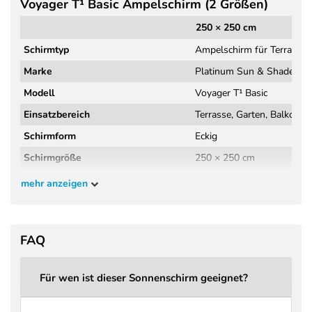
Voyager T¹ Basic Ampelschirm (2 Größen)
250 × 250 cm
Schirmtyp
Ampelschirm für Terrasse,
Marke
Platinum Sun & Shade
Modell
Voyager T¹ Basic
Einsatzbereich
Terrasse, Garten, Balkon
Schirmform
Eckig
Schirmgröße
250 × 250 cm
Schirmfläche
6,25 m²
mehr anzeigen
Höhe geschlossen
264 cm
Höhe geöffnet
266 cm
FAQ
Kopffreiheit
209 cm
Material Gestell
Aluminium
Für wen ist dieser Sonnenschirm geeignet?
Griff
Druckguss Aluminium, erg
Schirmbezug
Polyestergewebe