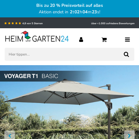
Bis zu 20 % Preisvorteil auf alles
Aktion endet in
2
t
02
h
04
m
22
s
!
4,8 von 5 Sternen
über +1.000 zufriedene Bewertungen