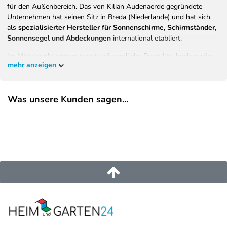
für den Außenbereich. Das von Kilian Audenaerde gegründete
Unternehmen hat seinen Sitz in Breda (Niederlande) und hat sich
als
spezialisierter Hersteller für Sonnenschirme, Schirmständer,
Sonnensegel und Abdeckungen
international etabliert.
Im Mittelpunkt stehen benutzerfreundliche Produkte, hochwertige
mehr anzeigen
Materialien und eine konsequente Ausrichtung auf Langlebigkeit,
Komfort und Sicherheit. Ziel von Platinum ist es, Menschen
weltweit zu ermöglichen, sonnige Tage im eigenen Garten, auf der
Was unsere Kunden sagen...
Terrasse oder dem Balkon entspannt, sicher und stilvoll zu
genießen.
Alle Produkte werden von einem
Team niederländischer Designer
entwickelt
– basierend auf Verbraucherforschung, Trendanalysen
und langjähriger Erfahrung in der Produktentwicklung. Das
Ergebnis ist eine vielseitige, innovative Kollektion, die
Funktionalität, Design und Qualität
vereint.
EU-Verantwortlicher
Platinum B.V.
Asselbergsstraat
6