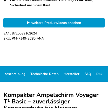
Fachhändler-Service inklusive: Beratung, Ersatzteile,
Sicherheit nach dem Kauf.
weitere Produktvideos ansehen
EAN:
8720039162624
SKU:
PM-7149-2525-ANA
ikelbeschreibung
Technische Daten
Hersteller
FAQ
Dokum
Kompakter Ampelschirm Voyager
T¹ Basic – zuverlässiger