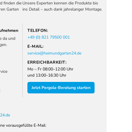
d finden die
Unsere Experten kennen die Produkte bis
ren Garten
ins Detail – auch dank jahrelanger Montage.
 aufnehmen
TELEFON:
+49 (0) 821 79500 001
ie da und
gen.
E-MAIL:
service@heimundgarten24.de
ERREICHBARKEIT:
Mo – Fr 08:00–12:00 Uhr
vice
und 13:00–16:30 Uhr
Jetzt Pergola-Beratung starten
t
1
24.de
ine vorausgefüllte E-Mail: