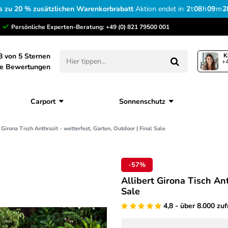
s zu 20 % zusätzlichen Warenkorbrabatt
Aktion endet in
2
t
08
h
09
m
2
Persönliche Experten-Beratung:
+49 (0) 821 79500 001
8 von 5 Sternen
K
+4
ne Bewertungen
Carport
Sonnenschutz
 Girona Tisch Anthrazit - wetterfest, Garten, Outdoor | Final Sale
-57%
Allibert Girona Tisch Ant
Sale
4,8 - über 8.000 zu