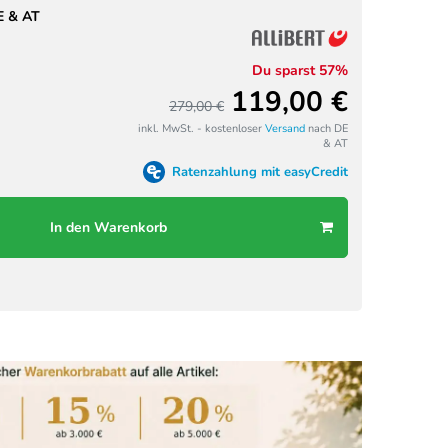
E & AT
Du sparst 57%
119,00 €
279,00 €
inkl. MwSt. - kostenloser
Versand
nach DE
& AT
Ratenzahlung mit easyCredit
In den Warenkorb