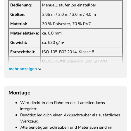
Bedienung:
Manuell, stufenlos einstellbar
Größen:
2,65 m / 3,0 m / 3,6 m / 4,0 m
Material:
30 % Polyester, 70 % PVC
Materialstärke:
ca. 0,8 mm
Gewicht:
ca. 530 g/m²
Farbechtheit:
ISO 105-B02:2014, Klasse 8
OEKO-TEX® Standard 100, SHWO
Zertifizierung:
067744
mehr anzeigen
Brandschutz:
GB/T 17591-2006, NFPA 701
Montage
Wird direkt in den Rahmen des Lamellendachs
integriert.
Benötigt lediglich einen Akkuschrauber als zusätzliches
Werkzeug.
Alle benötigten Schrauben und Materialien sind im