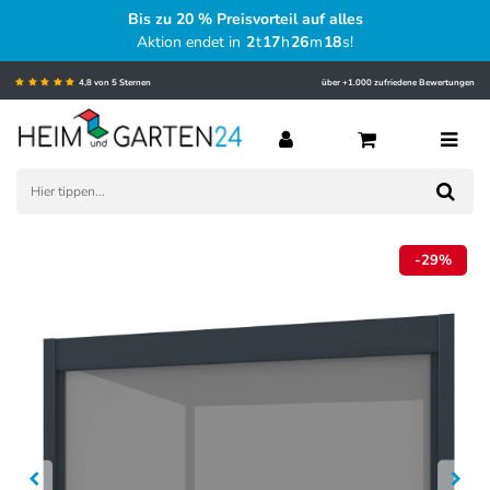
Bis zu 20 % Preisvorteil auf alles
Aktion endet in
2
t
17
h
26
m
17
s
!
4,8 von 5 Sternen
über +1.000 zufriedene Bewertungen
-29%