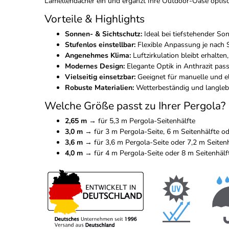
Lamellendächer ein und ergänzt Ihre Outdoor-Oase optisc
Vorteile & Highlights
Sonnen- & Sichtschutz:
Ideal bei tiefstehender So
Stufenlos einstellbar:
Flexible Anpassung je nach
Angenehmes Klima:
Luftzirkulation bleibt erhalten
Modernes Design:
Elegante Optik in Anthrazit pa
Vielseitig einsetzbar:
Geeignet für manuelle und el
Robuste Materialien:
Wetterbeständig und langleb
Welche Größe passt zu Ihrer Pergola?
2,65 m
→ für 5,3 m Pergola-Seitenhälfte
3,0 m
→ für 3 m Pergola-Seite, 6 m Seitenhälfte od
3,6 m
→ für 3,6 m Pergola-Seite oder 7,2 m Seitenh
4,0 m
→ für 4 m Pergola-Seite oder 8 m Seitenhälf