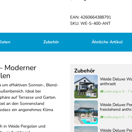
EAN:
4260664388791
SKU:
WE-S-400-ANT
Daten
Zubehör
Ähnliche Artikel
 – Moderner
Zubehör
olen
Weide Deluxe Wa
anthrazit
a um effektiven Sonnen-, Blend-
ußenbereich. Ideal bei
Lieferung in 5 - 7
phäre auf Terrasse und Garten.
xibel an den Sonnenstand
Weide Deluxe Pe
freistehend anthr
, sodass ein angenehmes Klima
Lieferung in 5 - 7
ch in Weide Pergolen und
Weide Deluxe Pe