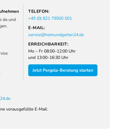
 aufnehmen
TELEFON:
+49 (0) 821 79500 001
ie da und
gen.
E-MAIL:
service@heimundgarten24.de
ERREICHBARKEIT:
Mo – Fr 08:00–12:00 Uhr
vice
und 13:00–16:30 Uhr
Jetzt Pergola-Beratung starten
t
1
24.de
ine vorausgefüllte E-Mail: