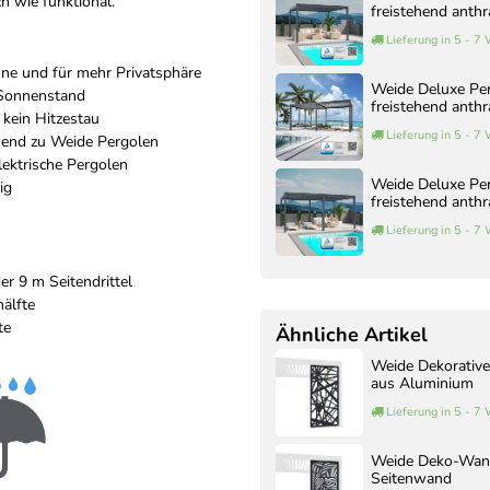
h wie funktional.
freistehend anthr
Lieferung in 5 - 7
nne und für mehr Privatsphäre
Weide Deluxe Pe
 Sonnenstand
freistehend anthr
, kein Hitzestau
Lieferung in 5 - 7
ssend zu Weide Pergolen
ektrische Pergolen
Weide Deluxe Pe
ig
freistehend anthr
Lieferung in 5 - 7
er 9 m Seitendrittel
älfte
te
Ähnliche Artikel
Weide Dekorative
aus Aluminium
Lieferung in 5 - 7
Weide Deko-Wand 
Seitenwand