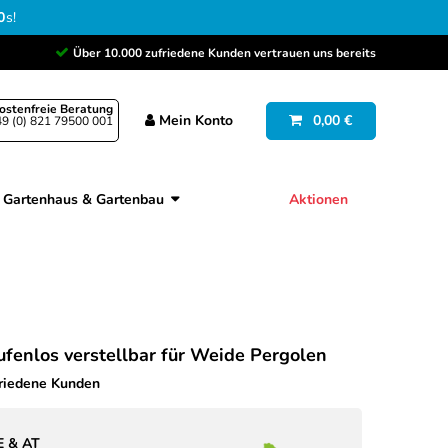
9
s
!
Über 10.000 zufriedene Kunden vertrauen uns bereits
ostenfreie Beratung
Mein
Konto
0,00 €
9 (0) 821 79500 001
Gartenhaus & Gartenbau
Aktionen
ufenlos verstellbar für Weide Pergolen
friedene Kunden
E & AT