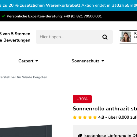
s zu 20 % zusätzlichen Warenkorbrabatt
Aktion endet in
3
t
02
h
54
m
5
Persönliche Experten-Beratung:
+49 (0) 821 79500 001
8 von 5 Sternen
K
+4
ne Bewertungen
Carport
Sonnenschutz
 verstellbar für Weide Pergolen
-30%
Sonnenrollo anthrazit st
4,8 - über 8.000 zu
kostenlose Lieferung in D