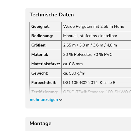
Technische Daten
Geeignet:
Weide Pergolen mit 2,55 m Höhe
Bedienung:
Manuell, stufenlos einstellbar
Größen:
2,65 m / 3,0 m / 3,6 m / 4,0 m
Material:
30 % Polyester, 70 % PVC
Materialstärke:
ca. 0,8 mm
Gewicht:
ca. 530 g/m²
Farbechtheit:
ISO 105-B02:2014, Klasse 8
Zertifizierung:
OEKO-TEX® Standard 100, SHWO 
mehr anzeigen
Brandschutz:
GB/T 17591-2006, NFPA 701
Montage