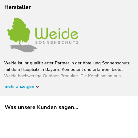
Hersteller
Weide ist Ihr qualifizierter Partner in der Abteilung Sonnenschutz
mit dem Hauptsitz in Bayern. Kompetent und erfahren, bietet
Weide hochwertige Outdoor-Produkte. Die Kombination aus
Design, Funktionalität und hochwertigen Materialien garantiert
mehr anzeigen
Wohlfühlambiente bei bestem Schutz. Bauen Sie Ihren Garten,
wie Sie ihn haben wollen und überzeugen Sie sich selbst.
Was unsere Kunden sagen...
EU-Verantwortlicher
Pegaso Marine Handel und Service GmbH
Weberstrasse
8
86462
Langweid am Lech
Deutschland