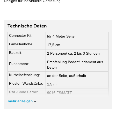
Designs für individuelle Gestaltung.
Technische Daten
Connector Kit:
für 4 Meter Seite
Lamellenhöhe:
17,5 cm
Bauzeit:
2 Personen/ ca. 2 bis 3 Stunden
Empfehlung Bodenfundament aus
Fundament:
Beton
Kurbelbefestigung:
an der Seite, außerhalb
Pfosten Wandstärke:
1,5 mm
RAL-Code Farbe:
9016 FS/MATT
Regenrinne System:
mehr anzeigen
Getestet bis 17L/m2 pro stunde
Schneelast:
Getestet bis 30kg pro m2