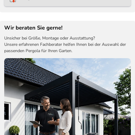
2 Personen/ ca. 2 bis 3 Stunden
Fundament:
Empfehlung für Bodenfundament aus Beton
Wir beraten Sie gerne!
Handbuch:
Unsicher bei Größe, Montage oder Ausstattung?
Unsere erfahrenen Fachberater helfen Ihnen bei der Auswahl der
Enthält detaillierte Anweisungen zur Montage
passenden Pergola für Ihren Garten.
Pergola 3x4 M:
Connector Kit:
Video:
Video hier ansehen
5 Jahre Garantie: