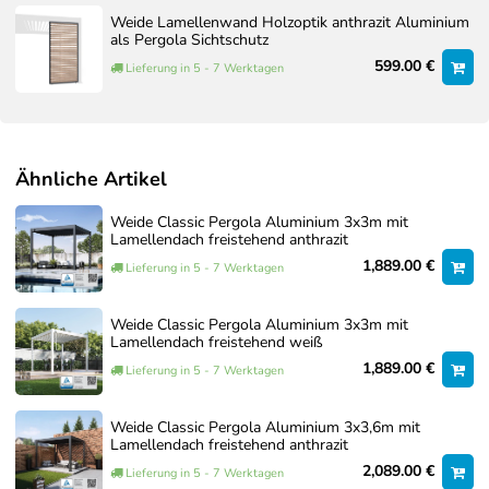
Weide Lamellenwand Holzoptik anthrazit Aluminium
als Pergola Sichtschutz
599.00 €
Lieferung in 5 - 7 Werktagen
Ähnliche Artikel
Weide Classic Pergola Aluminium 3x3m mit
Lamellendach freistehend anthrazit
Die Montage des Pavillons kann mit 2 Personen
durchgeführt werden.
1,889.00 €
Lieferung in 5 - 7 Werktagen
Für die Installation der Lamellen und
Querverstrebungen ist es ratsam, zusätzlich zwei
Weide Classic Pergola Aluminium 3x3m mit
weitere Personen hinzuzuziehen.
Lamellendach freistehend weiß
Benötigtes Werkzeug/Ausrüstung: Akkuschrauber, zwei
1,889.00 €
Lieferung in 5 - 7 Werktagen
Leitern.
Schrauben und zusätzliches Material für den Aufbau
sind im Lieferumfang enthalten.
Weide Classic Pergola Aluminium 3x3,6m mit
Lamellendach freistehend anthrazit
Vorbohrungen und passgenaue Schienen erleichtern
2,089.00 €
die Montage.
Lieferung in 5 - 7 Werktagen