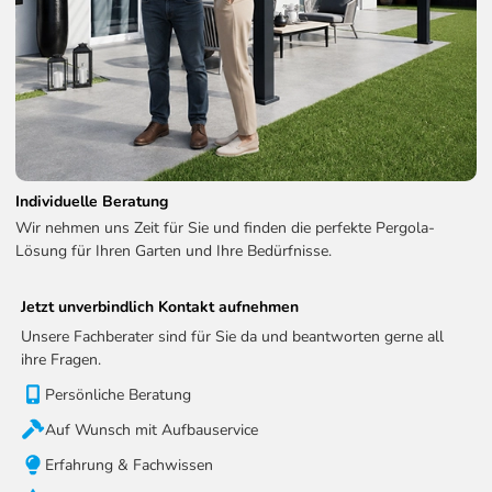
Empfehlungen und Wartung
Individuelle Beratung
Reinigung
Wir nehmen uns Zeit für Sie und finden die perfekte Pergola-
Es wird empfohlen, die Pergola regelmäßig mit Wasser,
Lösung für Ihren Garten und Ihre Bedürfnisse.
Spülmittel und einem weichen Tuch zu reinigen. Ein
Reinigungshaken mit Bürste ist im Lieferumfang
Jetzt unverbindlich Kontakt aufnehmen
enthalten, um Blätter und Schmutz aus den
Unsere Fachberater sind für Sie da und beantworten gerne all
Wasserablauflöchern zu entfernen.
ihre Fragen.
Pflege bei Knarren
Persönliche Beratung
In den meisten Fällen ist es nicht notwendig, die
Auf Wunsch mit Aufbauservice
beweglichen Teile der Pergola zu schmieren, aber im
Falle von Knarren wird empfohlen, Silikonspray zu
Erfahrung & Fachwissen
verwenden.