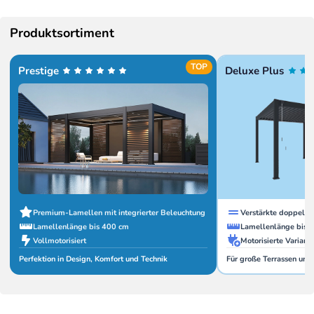
Produktsortiment
TOP
Prestige
Deluxe Plus
Premium-Lamellen mit integrierter Beleuchtung
Verstärkte doppelw
Lamellenlänge bis 400 cm
Lamellenlänge bis 
Vollmotorisiert
Motorisierte Variant
Perfektion in Design, Komfort und Technik
Für große Terrassen und