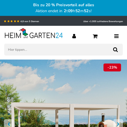
Bis zu 20 % Preisvorteil auf alles
Aktion endet in
2
t
09
h
52
m
51
s
!
4,8 von 5 Sternen
über +1.000 zufriedene Bewertungen
-23%