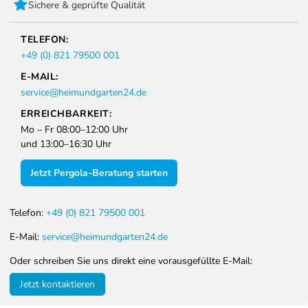
Sichere & geprüfte Qualität
Winterpflege
TELEFON:
Wenn die Temperatur unter 0°C fällt, wird empfohlen,
+49 (0) 821 79500 001
die Pergola weniger häufig zu benutzen, um ihre
Lebensdauer zu verlängern.
E-MAIL:
Im Winter müssen die Lamellen in eine vertikale
service@heimundgarten24.de
(offene) Position gebracht werden. Wenn das Dach bei
ERREICHBARKEIT:
Schneefall geschlossen ist und nicht regelmäßig
Mo – Fr 08:00–12:00 Uhr
kontrolliert wird, besteht die Gefahr, dass sich die
und 13:00–16:30 Uhr
Lamellen verformen und das Dach möglicherweise
undicht wird.
Jetzt Pergola-Beratung starten
Integriertes Wasserabflusssystem
Wir empfehlen, das Produkt waagerecht aufzustellen.
Telefon:
+49 (0) 821 79500 001
Da sich der Abfluss in allen vier Schenkeln befindet,
funktioniert der Abfluss auch dann noch einwandfrei,
E-Mail:
service@heimundgarten24.de
wenn die Installation nicht zu 100 % eben ist. Es wird
Oder schreiben Sie uns direkt eine vorausgefüllte E-Mail:
empfohlen, eine Entwässerungsrinne in den Belag
einzubauen. Abhängig von der Bepflanzung in der
Jetzt kontaktieren
Umgebung müssen jedoch der Ablauf und die Rinnen
von Laub befreit werden.