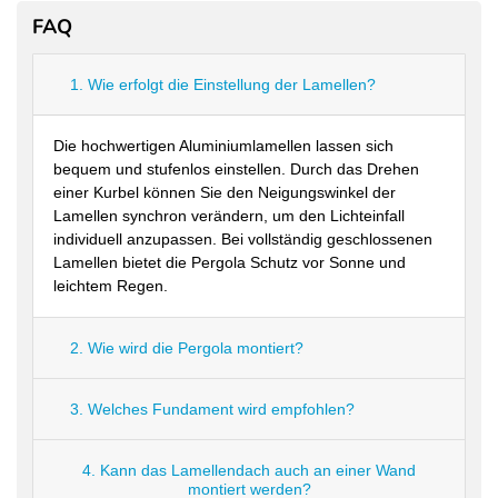
Windstärke:
Getestet bis Beaufort-Skala 9
FAQ
Höhe:
255 cm
Farbe:
Weiß (Pulverbeschichtung)
1. Wie erfolgt die Einstellung der Lamellen?
Pfosten Maße:
116 mm x 116 mm
Die hochwertigen Aluminiumlamellen lassen sich
Material Pfosten:
Aluminium, rostfrei
bequem und stufenlos einstellen. Durch das Drehen
Material Traversen:
einer Kurbel können Sie den Neigungswinkel der
Aluminium, rostfrei
Lamellen synchron verändern, um den Lichteinfall
Material Lamellen:
verzinkter Stahl
individuell anzupassen. Bei vollständig geschlossenen
Lamellen bietet die Pergola Schutz vor Sonne und
Material Connector
Aluminium und verzinkter Stahl
Kit:
leichtem Regen.
Trägerkonstruktion, Lamellen,
Lieferumfang:
Kurbel
2. Wie wird die Pergola montiert?
Lieferzustand:
zerlegt (4 Packstücke)
3. Welches Fundament wird empfohlen?
Befestigungsart:
Freistehend / Bodenmontage
Gewicht (3x4):
180 kg
4. Kann das Lamellendach auch an einer Wand
Material
montiert werden?