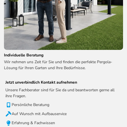
Weide Deluxe Plus Pergola
4 x 6 M Ivory Sand - 4x6M -
WE-LED-4060-SAN
Weide Deluxe Plus Pergola
4 x 8 M Ivory Sand - 4x8M -
WE-LED-4080-SAN
Technische Informationen zum LED Kits:
LED-Helligkeit:
2200 - 2600MCD
Individuelle Beratung
LED-Eingang:
24V DC / 150W
Wir nehmen uns Zeit für Sie und finden die perfekte Pergola-
Lösung für Ihren Garten und Ihre Bedürfnisse.
Reichweite der Fernbedienung:
100m
WLAN
Ja
Jetzt unverbindlich Kontakt aufnehmen
Empfangsfrequenz (RF):
868,35 MHz
Unsere Fachberater sind für Sie da und beantworten gerne all
ihre Fragen.
Empfangsbandbreite (RF):
200 kHz
Persönliche Beratung
Schutzart:
IP65
Auf Wunsch mit Aufbauservice
Erfahrung & Fachwissen