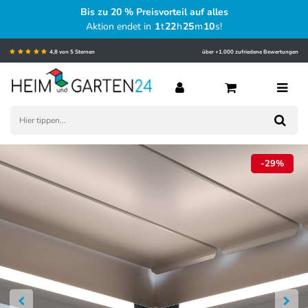
Bis zu 20 % Preisvorteil auf alles
Aktion endet in
1
t
22
h
25
m
09
s
!
4,8 von 5 Sternen
über +1.000 zufriedene Bewertungen
-29%