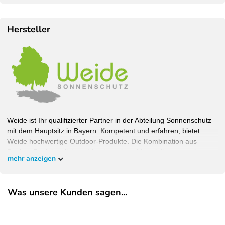
Hersteller
Weide ist Ihr qualifizierter Partner in der Abteilung Sonnenschutz
mit dem Hauptsitz in Bayern. Kompetent und erfahren, bietet
Weide hochwertige Outdoor-Produkte. Die Kombination aus
Design, Funktionalität und hochwertigen Materialien garantiert
mehr anzeigen
Wohlfühlambiente bei bestem Schutz. Bauen Sie Ihren Garten,
wie Sie ihn haben wollen und überzeugen Sie sich selbst.
Was unsere Kunden sagen...
EU-Verantwortlicher
Pegaso Marine Handel und Service GmbH
Weberstrasse
8