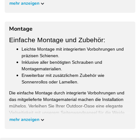
Geeignet
Weide Pergola
mehr anzeigen
Farbe:
Graphitgrau
RAL-Code Farbe:
7024 FS/MATT
Montage
Materialzusammensetzung:
Aluminium
Einfache Montage und Zubehör:
Motiv:
floral
Leichte Montage mit integrierten Vorbohrungen und
Position fest, können nicht
Elemente:
präzisen Schienen.
verstellt werden
Inklusive aller benötigten Schrauben und
Montagematerialien.
Erweiterbar mit zusätzlichem Zubehör wie
Sonnenrollos oder Lamellen.
Die einfache Montage durch integrierte Vorbohrungen und
das mitgelieferte Montagematerial machen die Installation
mühelos. Verleihen Sie Ihrer Outdoor-Oase eine elegante
Vielseitigkeit mit unserem Seitenwandpaneel für die Weide
Pergola.
mehr anzeigen
Montageanleitung: