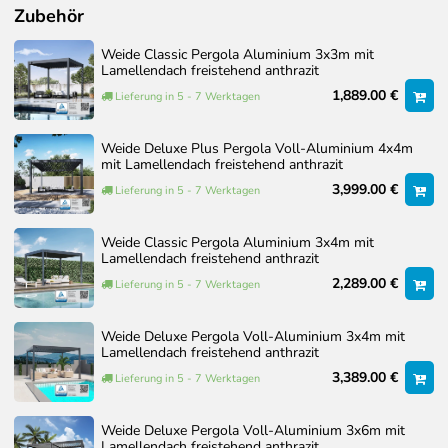
Zubehör
Weide Classic Pergola Aluminium 3x3m mit
Passgenau für ausgewählte Weide Pavillon-Modelle mit
Lamellendach freistehend anthrazit
einer Höhe von 255 cm aus unserem Shop.
1,889.00 €
Lieferung in 5 - 7 Werktagen
Weide Deluxe Plus Pergola Voll-Aluminium 4x4m
mit Lamellendach freistehend anthrazit
3,999.00 €
Lieferung in 5 - 7 Werktagen
Weide Classic Pergola Aluminium 3x4m mit
Lamellendach freistehend anthrazit
2,289.00 €
Lieferung in 5 - 7 Werktagen
Weide Deluxe Pergola Voll-Aluminium 3x4m mit
Lamellendach freistehend anthrazit
3,389.00 €
Lieferung in 5 - 7 Werktagen
Weide Deluxe Pergola Voll-Aluminium 3x6m mit
Lamellendach freistehend anthrazit