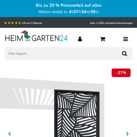
Bis zu 20 % Preisvorteil auf alles
Aktion endet in
4
t
07
h
54
m
58
s
!
4,8 von 5 Sternen
über +1.000 zufriedene Bewertungen
-27%