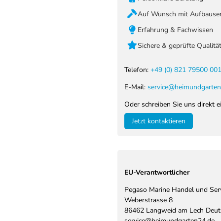
Auf Wunsch mit Aufbauser
Erfahrung & Fachwissen
Sichere & geprüfte Qualitä
Telefon:
+49 (0) 821 79500 00
E-Mail:
service@heimundgarten
Oder schreiben Sie uns direkt e
Jetzt kontaktieren
EU-Verantwortlicher
Pegaso Marine Handel und Se
Weberstrasse
8
86462
Langweid am Lech
Deut
service@heimundgarten24.de