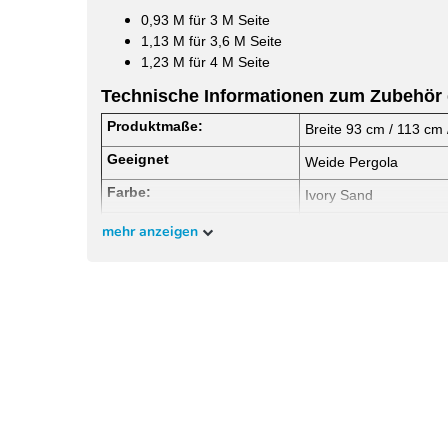
0,93 M für 3 M Seite
1,13 M für 3,6 M Seite
1,23 M für 4 M Seite
Technische Informationen zum Zubehör 
Produktmaße:
Breite 93 cm / 113 cm
Geeignet
Weide Pergola
Farbe:
Ivory Sand
Materialzusammensetzung:
Aluminium
mehr anzeigen
Abstand Streben:
2 cm
Streben:
Position fest, können n