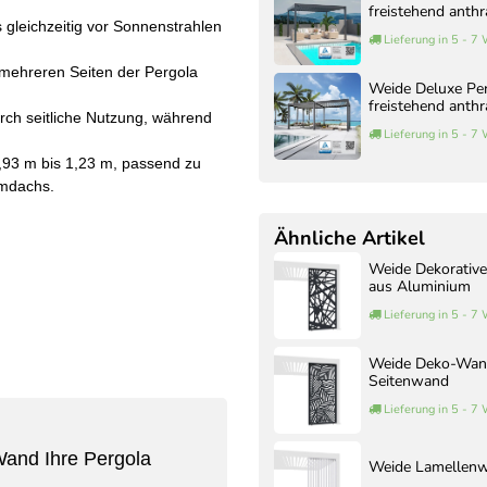
freistehend anthr
 gleichzeitig vor Sonnenstrahlen
Lieferung in 5 - 7
n mehreren Seiten der Pergola
Weide Deluxe Pe
freistehend anthr
urch seitliche Nutzung, während
Lieferung in 5 - 7
0,93 m bis 1,23 m, passend zu
umdachs.
Ähnliche Artikel
Weide Dekorative
aus Aluminium
Lieferung in 5 - 7
Weide Deko-Wand 
Seitenwand
Lieferung in 5 - 7
Wand Ihre Pergola
Weide Lamellenwa