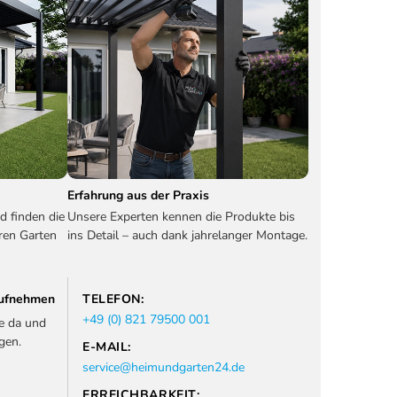
Erfahrung aus der Praxis
d finden die
Unsere Experten kennen die Produkte bis
ren Garten
ins Detail – auch dank jahrelanger Montage.
 aufnehmen
TELEFON:
+49 (0) 821 79500 001
ie da und
gen.
E-MAIL:
service@heimundgarten24.de
ERREICHBARKEIT: