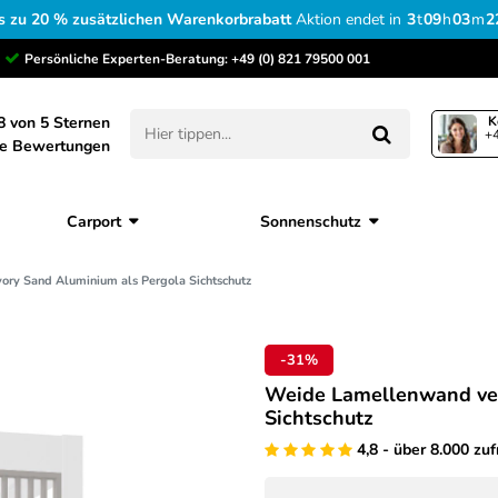
s zu 20 % zusätzlichen Warenkorbrabatt
Aktion endet in
3
t
09
h
03
m
2
Persönliche Experten-Beratung:
+49 (0) 821 79500 001
8 von 5 Sternen
K
+4
ne Bewertungen
Carport
Sonnenschutz
ory Sand Aluminium als Pergola Sichtschutz
-31%
Weide Lamellenwand vert
Sichtschutz
4,8 - über 8.000 zu