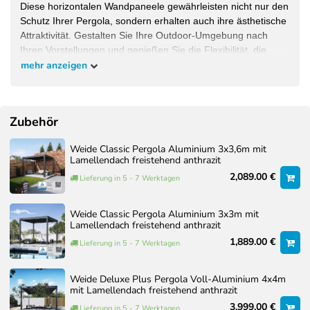
Diese horizontalen Wandpaneele gewährleisten nicht nur den
Schutz Ihrer Pergola, sondern erhalten auch ihre ästhetische
Attraktivität. Gestalten Sie Ihre Outdoor-Umgebung nach
Ihren Vorstellungen und genießen Sie die Flexibilität, die
unsere Produkte bieten.
mehr anzeigen
Montageanleitung:
Zubehör
Weide Classic Pergola Aluminium 3x3,6m mit
Lamellendach freistehend anthrazit
2,089.00 €
Lieferung in 5 - 7 Werktagen
Weide Classic Pergola Aluminium 3x3m mit
Lamellendach freistehend anthrazit
1,889.00 €
Lieferung in 5 - 7 Werktagen
Weide Deluxe Plus Pergola Voll-Aluminium 4x4m
mit Lamellendach freistehend anthrazit
3,999.00 €
Lieferung in 5 - 7 Werktagen