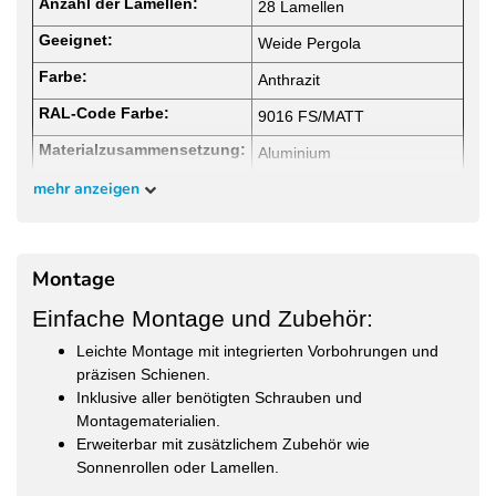
Anzahl der Lamellen:
28 Lamellen
Geeignet:
Weide Pergola
Farbe:
Anthrazit
RAL-Code Farbe:
9016 FS/MATT
Materialzusammensetzung:
Aluminium
Abstand Streben:
mehr anzeigen
2 cm
Position fest, können nicht
Streben:
verstellt werden
Montage
Einfache Montage und Zubehör:
Leichte Montage mit integrierten Vorbohrungen und
präzisen Schienen.
Inklusive aller benötigten Schrauben und
Montagematerialien.
Erweiterbar mit zusätzlichem Zubehör wie
Sonnenrollen oder Lamellen.