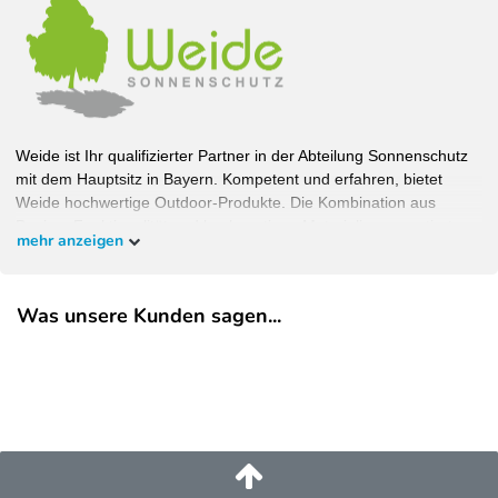
Weide ist Ihr qualifizierter Partner in der Abteilung Sonnenschutz
mit dem Hauptsitz in Bayern. Kompetent und erfahren, bietet
Weide hochwertige Outdoor-Produkte. Die Kombination aus
Design, Funktionalität und hochwertigen Materialien garantiert
mehr anzeigen
Wohlfühlambiente bei bestem Schutz. Bauen Sie Ihren Garten,
wie Sie ihn haben wollen und überzeugen Sie sich selbst.
Was unsere Kunden sagen...
EU-Verantwortlicher
Pegaso Marine Handel und Service GmbH
Weberstrasse
8
86462
Langweid am Lech
Deutschland
service@heimundgarten24.de
+49 821 79500 001
https://www.weide.de/kontakt/