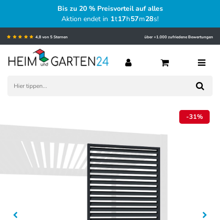
Bis zu 20 % Preisvorteil auf alles
Aktion endet in
1
t
17
h
57
m
27
s
!
4,8 von 5 Sternen
über +1.000 zufriedene Bewertungen
-31%