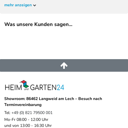
Produkte, die Design, Funktionalität und langlebige Materialien
kg/m².
mehr anzeigen
miteinander verbinden. Ob Pergola, Gartenhaus oder Outdoor-
Zubehör – Weide schafft stilvolle und komfortable Außenbereiche
für Ihr Zuhause. Gestalten Sie Ihren Garten ganz nach Ihren
Was unsere Kunden sagen...
Vorstellungen und überzeugen Sie sich selbst von der Qualität und
Vielseitigkeit der Weide Produkte.
EU-Verantwortlicher
Pegaso Marine Handel und Service GmbH
Weberstrasse
8
86462
Langweid am Lech
Deutschland
service@heimundgarten24.de
+49 821 79500 001
https://www.weide.de/kontakt/
Showroom: 86462 Langweid am Lech – Besuch nach
Terminvereinbarung
Tel:
+49 (0) 821 79500 001
Mo-Fr 08:00 - 12:00 Uhr
und von 13:00 - 16:30 Uhr