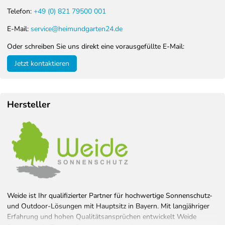
Montagevideo
Telefon:
+49 (0) 821 79500 001
Video hier ansehen
E-Mail:
service@heimundgarten24.de
Pflege & Wartung
Oder schreiben Sie uns direkt eine vorausgefüllte E-Mail:
Reinigung
Jetzt kontaktieren
Reinigen Sie die Oberflächen regelmäßig mit Wasser,
einem milden Reinigungsmittel und einem weichen
Tuch, um die hochwertige Optik langfristig zu erhalten.
Hersteller
Pflege
Die verwendeten Materialien sind besonders
pflegeleicht und für den dauerhaften Einsatz im
Außenbereich geeignet.
Winterbetrieb
Kontrollieren Sie das Dach regelmäßig bei Schnee- und
Weide ist Ihr qualifizierter Partner für hochwertige Sonnenschutz-
Eislasten und entfernen Sie größere Schneemengen
und Outdoor-Lösungen mit Hauptsitz in Bayern. Mit langjähriger
rechtzeitig.
Erfahrung und hohen Qualitätsansprüchen entwickelt Weide
Beachten Sie die maximale Dachbelastbarkeit von 35