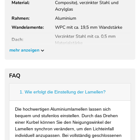
Material:
Composite), verzinkter Stahl und
Acrylglas
Rahmen:
Aluminium
Wandelemente:
WPC mit ca. 19,5 mm Wandstärke
Verzinkter Stahl mit ca. 0,5 mm
Dach:
Materialstärke
mehr anzeigen
Türen & Fenster:
Aluminiumrahmen mit Acrylglas
Dachbelastbarkeit:
Bis zu 35 kg/m²
Stauraum:
Ca. 20,4 m³ Innenvolumen
FAQ
Fundament:
Betonfundament empfohlen
Montagezeit:
Ca. 2–3 Stunden mit 2 Personen
1. Wie erfolgt die Einstellung der Lamellen?
Farbe:
Anthrazit & Teak
Einsatzbereich:
Garten, Terrasse und Außenbereich
Die hochwertigen Aluminiumlamellen lassen sich
Als Erweiterung für Weide Pergolen
bequem und stufenlos einstellen. Durch das Drehen
Kompatibilität:
geeignet
einer Kurbel können Sie den Neigungswinkel der
Lamellen synchron verändern, um den Lichteinfall
individuell anzupassen. Bei vollständig geschlossenen