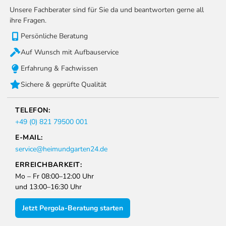
Unsere Fachberater sind für Sie da und beantworten gerne all
ihre Fragen.
Persönliche Beratung
Auf Wunsch mit Aufbauservice
Erfahrung & Fachwissen
Sichere & geprüfte Qualität
Bauzeit
2–3 Personen / ca. 3–5 Stunden
TELEFON:
+49 (0) 821 79500 001
Fundament
E-MAIL:
Für optimale Stabilität wird ein Betonfundament
service@heimundgarten24.de
empfohlen.
Eine ausführliche Montageanleitung ist im Lieferumfang
ERREICHBARKEIT:
enthalten.
Mo – Fr 08:00–12:00 Uhr
und 13:00–16:30 Uhr
Jetzt Pergola-Beratung starten