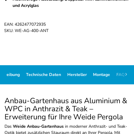
und Acrylglas
EAN:
4262477072935
SKU:
WE-AG-400-ANT
schreibung
Technische Daten
Hersteller
Montage
FAQ
D
Anbau-Gartenhaus aus Aluminium &
WPC in Anthrazit & Teak –
Erweiterung für Ihre Weide Pergola
Das
Weide Anbau-Gartenhaus
in moderner Anthrazit- und Teak-
Optik bietet zusätzlichen Stauraum direkt an Ihrer Pergola. Mit