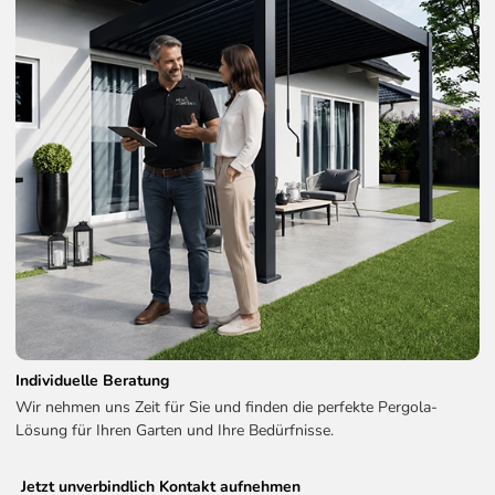
Montagehinweise
Die Montage kann mit 2–3 Personen durchgeführt
werden.
Benötigtes Werkzeug: Akkuschrauber, Wasserwaage
und Leiter.
Schrauben und Montagematerial sind im Lieferumfang
enthalten.
Passgenaue Bauteile und Vorbohrungen erleichtern den
Aufbau.
Individuelle Beratung
Wir nehmen uns Zeit für Sie und finden die perfekte Pergola-
Lösung für Ihren Garten und Ihre Bedürfnisse.
Jetzt unverbindlich Kontakt aufnehmen