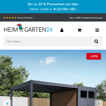
Bis zu 20 % Preisvorteil auf alles
Aktion endet in
4
t
12
h
59
m
17
s
!
4,8 von 5 Sternen
über +1.000 zufriedene Bewertungen
-24%