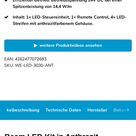
Effizienter Betrieb: Betriebsspannung 24V DC bei einer
Spitzenleistung von 14,4 W/m
Inhalt: 1× LED-Steuereinheit, 1× Remote Control, 4× LED-
Streifen mit anthrazitfarbenem Gehäuse.
weitere Produktvideos ansehen
EAN:
4262477072683
SKU:
WE-LED-3030-ANT
Artikelbeschreibung
Technische Daten
Hersteller
Dokument