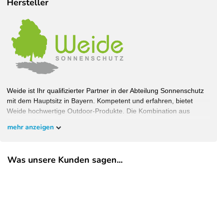
Hersteller
Weide ist Ihr qualifizierter Partner in der Abteilung Sonnenschutz
mit dem Hauptsitz in Bayern. Kompetent und erfahren, bietet
Weide hochwertige Outdoor-Produkte. Die Kombination aus
Design, Funktionalität und hochwertigen Materialien garantiert
mehr anzeigen
Wohlfühlambiente bei bestem Schutz. Bauen Sie Ihren Garten,
wie Sie ihn haben wollen und überzeugen Sie sich selbst.
Was unsere Kunden sagen...
EU-Verantwortlicher
Pegaso Marine Handel und Service GmbH
Weberstrasse
8
86462
Langweid am Lech
Deutschland
service@heimundgarten24.de