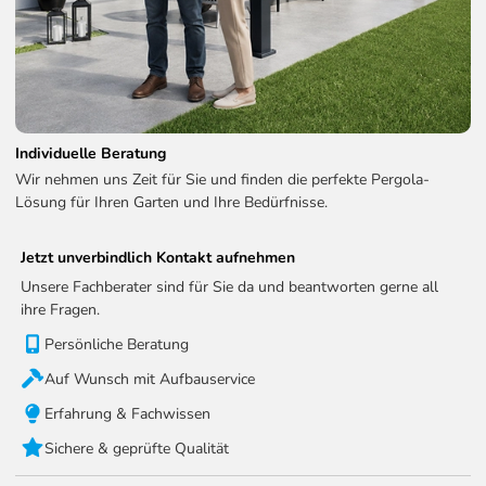
WE-LED-4080-ANT
Technische Informationen zum LED Kits:
LED-Helligkeit:
2200 - 2600MCD
Individuelle Beratung
LED-Eingang:
24V DC / 150W
Wir nehmen uns Zeit für Sie und finden die perfekte Pergola-
Lösung für Ihren Garten und Ihre Bedürfnisse.
Reichweite der Fernbedienung:
100m
WLAN
Ja
Jetzt unverbindlich Kontakt aufnehmen
Empfangsfrequenz (RF):
868,35 MHz
Unsere Fachberater sind für Sie da und beantworten gerne all
ihre Fragen.
Empfangsbandbreite (RF):
200 kHz
Persönliche Beratung
Schutzart:
IP65
Auf Wunsch mit Aufbauservice
Erfahrung & Fachwissen
Sichere & geprüfte Qualität