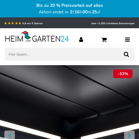
Bis zu 20 % Preisvorteil auf alles
Aktion endet in
2
t
16
h
00
m
25
s
!
4,8 von 5 Sternen
über +1.000 zufriedene Bewertungen
-33%