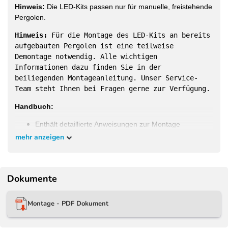
Hinweis:
Die LED-Kits passen nur für manuelle, freistehende
Pergolen.
Hinweis:
Für die Montage des LED-Kits an bereits
aufgebauten Pergolen ist eine teilweise
Demontage notwendig. Alle wichtigen
Informationen dazu finden Sie in der
beiliegenden Montageanleitung. Unser Service-
Team steht Ihnen bei Fragen gerne zur Verfügung.
Handbuch:
Enthält detaillierte Anweisungen zur Montage
mehr anzeigen
Dokumente
Passgenaue LED-Kits für die bei uns im Shop
erhältlichen Modelle:
Montage - PDF Dokument
Weide Classic Pergola
3 x 3 M anthrazit - 3x3M -
WE-LED-3030-ANT
Weide Classic Pergola
3 x 3,6 M anthrazit - 3x3,6M -