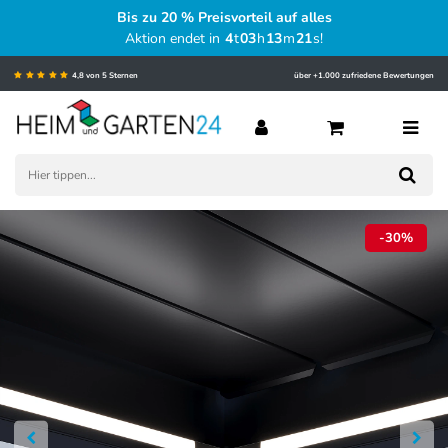
Bis zu 20 % Preisvorteil auf alles
Aktion endet in
4
t
03
h
13
m
20
s
!
4,8 von 5 Sternen
über +1.000 zufriedene Bewertungen
-30%