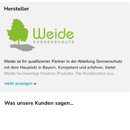
Hersteller
Weide ist Ihr qualifizierter Partner in der Abteilung Sonnenschutz
mit dem Hauptsitz in Bayern. Kompetent und erfahren, bietet
Weide hochwertige Outdoor-Produkte. Die Kombination aus
Design, Funktionalität und hochwertigen Materialien garantiert
mehr anzeigen
Wohlfühlambiente bei bestem Schutz. Bauen Sie Ihren Garten,
wie Sie ihn haben wollen und überzeugen Sie sich selbst.
Was unsere Kunden sagen...
EU-Verantwortlicher
Pegaso Marine Handel und Service GmbH
Weberstrasse
8
86462
Langweid am Lech
Deutschland