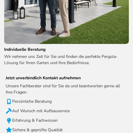
WE-LED-4060-ANT
Weide Deluxe Plus Pergola
4 x 8 M anthrazit - 4x8M -
WE-LED-4080-ANT
Technische Informationen zum LED Kits:
LED-Helligkeit:
2200 - 2600MCD
Individuelle Beratung
LED-Eingang:
24V DC / 150W
Wir nehmen uns Zeit für Sie und finden die perfekte Pergola-
Lösung für Ihren Garten und Ihre Bedürfnisse.
Reichweite der Fernbedienung:
100m
WLAN
Ja
Jetzt unverbindlich Kontakt aufnehmen
Empfangsfrequenz (RF):
868,35 MHz
Unsere Fachberater sind für Sie da und beantworten gerne all
ihre Fragen.
Empfangsbandbreite (RF):
200 kHz
Persönliche Beratung
Schutzart:
IP65
Auf Wunsch mit Aufbauservice
Erfahrung & Fachwissen
Sichere & geprüfte Qualität