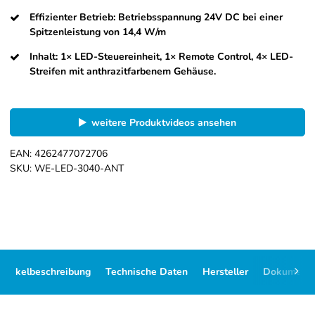
Effizienter Betrieb: Betriebsspannung 24V DC bei einer
Spitzenleistung von 14,4 W/m
Inhalt: 1× LED-Steuereinheit, 1× Remote Control, 4× LED-
Streifen mit anthrazitfarbenem Gehäuse.
weitere Produktvideos ansehen
EAN:
4262477072706
SKU:
WE-LED-3040-ANT
Artikelbeschreibung
Technische Daten
Hersteller
Dokument