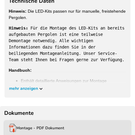
Technische Daten
Hinweis:
Die LED-Kits passen nur für manuelle, freistehende
Pergolen.
Hinweis:
Für die Montage des LED-Kits an bereits
aufgebauten Pergolen ist eine teilweise
Demontage notwendig. Alle wichtigen
Informationen dazu finden Sie in der
beiliegenden Montageanleitung. Unser Service-
Team steht Ihnen bei Fragen gerne zur Verfügung.
Handbuch:
Enthält detaillierte Anweisungen zur Montage
mehr anzeigen
Dokumente
Passgenaue LED-Kits für die bei uns im Shop
erhältlichen Modelle:
Montage - PDF Dokument
Weide Classic Pergola
3 x 3 M anthrazit - 3x3M -