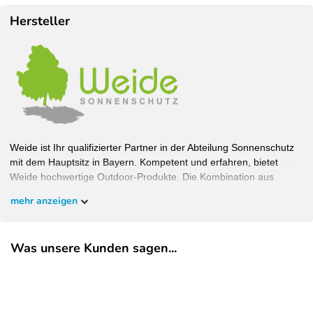
Hersteller
Weide ist Ihr qualifizierter Partner in der Abteilung Sonnenschutz
mit dem Hauptsitz in Bayern. Kompetent und erfahren, bietet
Weide hochwertige Outdoor-Produkte. Die Kombination aus
Design, Funktionalität und hochwertigen Materialien garantiert
mehr anzeigen
Wohlfühlambiente bei bestem Schutz. Bauen Sie Ihren Garten,
wie Sie ihn haben wollen und überzeugen Sie sich selbst.
Was unsere Kunden sagen...
EU-Verantwortlicher
Pegaso Marine Handel und Service GmbH
Weberstrasse
8
86462
Langweid am Lech
Deutschland