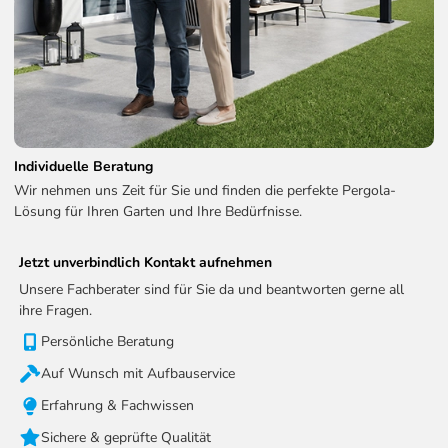
WE-LED-4060-ANT
Weide Deluxe Plus Pergola
4 x 8 M anthrazit - 4x8M -
WE-LED-4080-ANT
Technische Informationen zum LED Kits:
LED-Helligkeit:
2200 - 2600MCD
Individuelle Beratung
LED-Eingang:
24V DC / 150W
Wir nehmen uns Zeit für Sie und finden die perfekte Pergola-
Lösung für Ihren Garten und Ihre Bedürfnisse.
Reichweite der Fernbedienung:
100m
WLAN
Ja
Jetzt unverbindlich Kontakt aufnehmen
Empfangsfrequenz (RF):
868,35 MHz
Unsere Fachberater sind für Sie da und beantworten gerne all
ihre Fragen.
Empfangsbandbreite (RF):
200 kHz
Persönliche Beratung
Schutzart:
IP65
Auf Wunsch mit Aufbauservice
Erfahrung & Fachwissen
Sichere & geprüfte Qualität