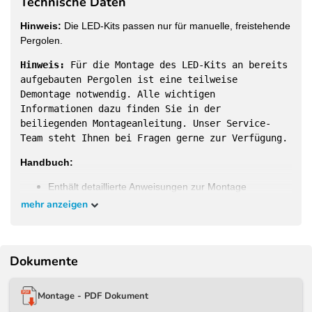
Technische Daten
Hinweis:
Die LED-Kits passen nur für manuelle, freistehende
Pergolen.
Hinweis:
Für die Montage des LED-Kits an bereits
aufgebauten Pergolen ist eine teilweise
Demontage notwendig. Alle wichtigen
Informationen dazu finden Sie in der
beiliegenden Montageanleitung. Unser Service-
Team steht Ihnen bei Fragen gerne zur Verfügung.
Handbuch:
Enthält detaillierte Anweisungen zur Montage
mehr anzeigen
Dokumente
Passgenaue LED-Kits für die bei uns im Shop
erhältlichen Modelle:
Montage - PDF Dokument
Weide Classic Pergola
3 x 3 M anthrazit - 3x3M -