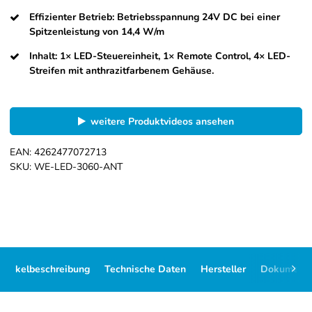
Effizienter Betrieb: Betriebsspannung 24V DC bei einer
Spitzenleistung von 14,4 W/m
Inhalt: 1× LED-Steuereinheit, 1× Remote Control, 4× LED-
Streifen mit anthrazitfarbenem Gehäuse.
weitere Produktvideos ansehen
EAN:
4262477072713
SKU:
WE-LED-3060-ANT
Artikelbeschreibung
Technische Daten
Hersteller
Dokument