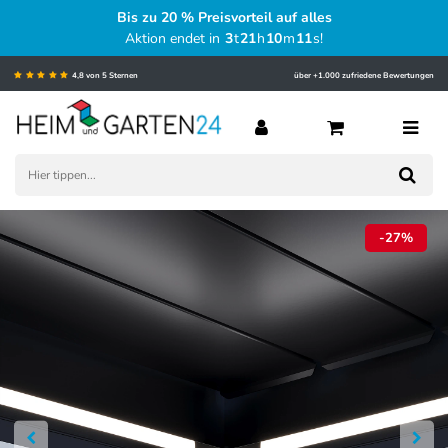
Bis zu 20 % Preisvorteil auf alles
Aktion endet in
3
t
21
h
10
m
10
s
!
4,8 von 5 Sternen
über +1.000 zufriedene Bewertungen
-27%