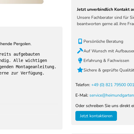
Jetzt unverbindlich Kontakt
Unsere Fachberater sind für S
beantworten gerne all ihre Fra
Persönliche Beratung
tehende Pergolen.
Auf Wunsch mit Aufbauser
reits aufgebauten
Erfahrung & Fachwissen
ndig. Alle wichtigen
genden Montageanleitung.
Sichere & geprüfte Qualitä
erne zur Verfügung.
Telefon:
+49 (0) 821 79500 00
E-Mail:
service@heimundgarten
Oder schreiben Sie uns direkt e
Jetzt kontaktieren
tlichen Modelle: