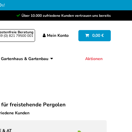
0
s
!
Über 10.000 zufriedene Kunden vertrauen uns bereits
ostenfreie Beratung
Mein
Konto
0,00 €
9 (0) 821 79500 001
Gartenhaus & Gartenbau
Aktionen
 für freistehende Pergolen
friedene Kunden
E & AT