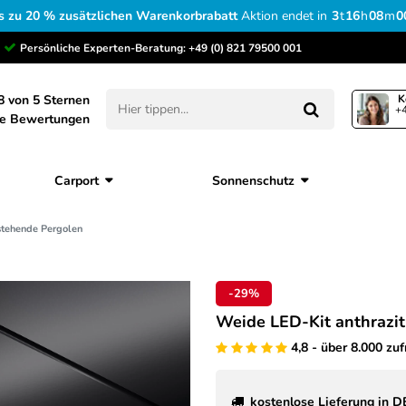
s zu 20 % zusätzlichen Warenkorbrabatt
Aktion endet in
3
t
16
h
08
m
0
Persönliche Experten-Beratung:
+49 (0) 821 79500 001
8 von 5 Sternen
K
+4
ne Bewertungen
Carport
Sonnenschutz
istehende Pergolen
-29%
Weide LED-Kit anthrazit
4,8 - über 8.000 zu
kostenlose Lieferung in D