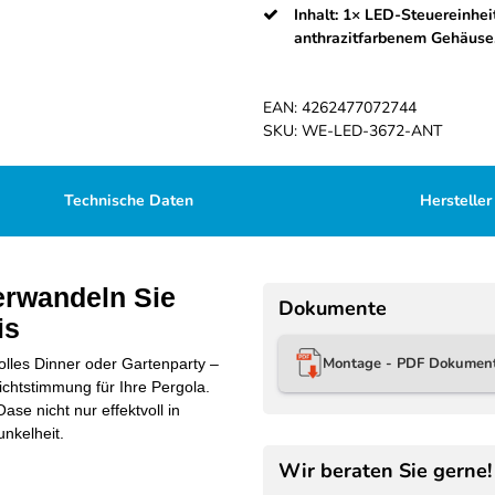
Inhalt: 1× LED-Steuereinhei
anthrazitfarbenem Gehäuse
EAN:
4262477072744
SKU:
WE-LED-3672-ANT
Technische Daten
Hersteller
erwandeln Sie
Dokumente
is
Montage - PDF Dokumen
olles Dinner oder Gartenparty –
chtstimmung für Ihre Pergola.
se nicht nur effektvoll in
unkelheit.
Wir beraten Sie gerne!