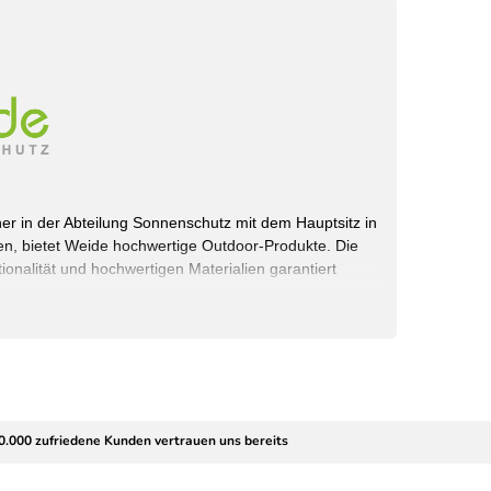
rtner in der Abteilung Sonnenschutz mit dem Hauptsitz in
n, bietet Weide hochwertige Outdoor-Produkte. Die
onalität und hochwertigen Materialien garantiert
chutz. Bauen Sie Ihren Garten, wie Sie ihn haben
 selbst.
rvice GmbH
0.000 zufriedene Kunden vertrauen uns bereits
schland