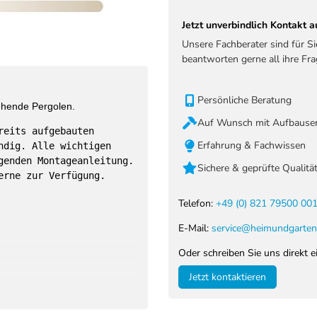
Jetzt unverbindlich Kontakt
Unsere Fachberater sind für S
beantworten gerne all ihre Fra
Persönliche Beratung
tehende Pergolen.
Auf Wunsch mit Aufbauser
reits aufgebauten
Erfahrung & Fachwissen
ndig. Alle wichtigen
genden Montageanleitung.
Sichere & geprüfte Qualitä
erne zur Verfügung.
Telefon:
+49 (0) 821 79500 00
E-Mail:
service@heimundgarten
Oder schreiben Sie uns direkt e
Jetzt kontaktieren
tlichen Modelle: