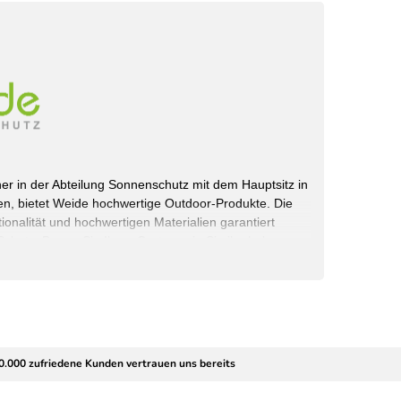
rtner in der Abteilung Sonnenschutz mit dem Hauptsitz in
n, bietet Weide hochwertige Outdoor-Produkte. Die
onalität und hochwertigen Materialien garantiert
chutz. Bauen Sie Ihren Garten, wie Sie ihn haben
 selbst.
rvice GmbH
0.000 zufriedene Kunden vertrauen uns bereits
schland