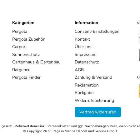
+49 821 79500 001
https://www.weide.de/kontakt/
Kategorien
Information
s
Pergola
Consent-Einstellungen
Pergola Zubehör
Kontakt
Carport
Über uns
Sonnenschutz
Impressum
Gartenhaus & Gartenbau
Datenschutz
Ratgeber
AGB
u
Pergola Finder
Zahlung & Versand
Reklamation
Rückgabe
Widerrufsbelehrung
Vertrag widerrufen
l. gesetzl. Mehrwertsteuer inkl.
Versandkosten
und ggf. Nachnahmegebühren, wenn nicht an
© Copyright 2026 Pegaso Marine Handel und Service GmbH