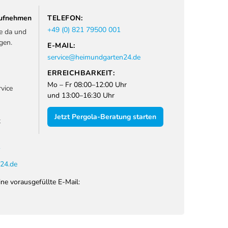
 aufnehmen
TELEFON:
+49 (0) 821 79500 001
ie da und
gen.
E-MAIL:
service@heimundgarten24.de
ERREICHBARKEIT:
Mo – Fr 08:00–12:00 Uhr
vice
und 13:00–16:30 Uhr
Jetzt Pergola-Beratung starten
t
1
24.de
ine vorausgefüllte E-Mail: