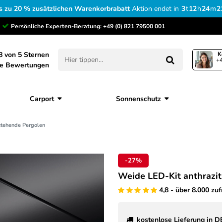
s zu 20 % zusätzlichen Warenkorbrabatt
Aktion endet in
3
t
12
h
24
m
2
Persönliche Experten-Beratung:
+49 (0) 821 79500 001
8 von 5 Sternen
K
+4
ne Bewertungen
Carport
Sonnenschutz
istehende Pergolen
-27%
Weide LED-Kit anthrazit
4,8 - über 8.000 zu
kostenlose Lieferung in D