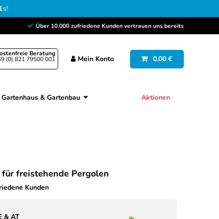
0
s
!
Über 10.000 zufriedene Kunden vertrauen uns bereits
ostenfreie Beratung
Mein
Konto
0,00 €
9 (0) 821 79500 001
Gartenhaus & Gartenbau
Aktionen
 für freistehende Pergolen
friedene Kunden
E & AT