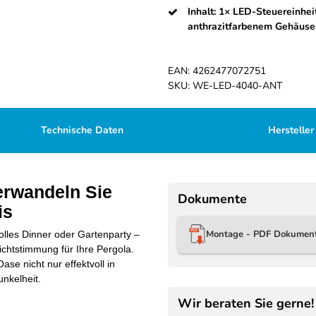
Inhalt: 1× LED-Steuereinhei
anthrazitfarbenem Gehäuse
EAN:
4262477072751
SKU:
WE-LED-4040-ANT
Technische Daten
Hersteller
erwandeln Sie
Dokumente
is
Montage - PDF Dokumen
olles Dinner oder Gartenparty –
chtstimmung für Ihre Pergola.
se nicht nur effektvoll in
unkelheit.
Wir beraten Sie gerne!