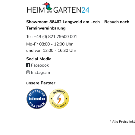
WLAN
Ja
Empfangsfrequenz (RF):
868,35 MHz
Showroom: 86462 Langweid am Lech – Besuch nach
Terminvereinbarung
Empfangsbandbreite (RF):
200 kHz
Tel:
+49 (0) 821 79500 001
Schutzart:
IP65
Mo-Fr 08:00 - 12:00 Uhr
und von 13:00 - 16:30 Uhr
Social Media
Facebook
Instagram
unsere Partner
* Alle Preise ink