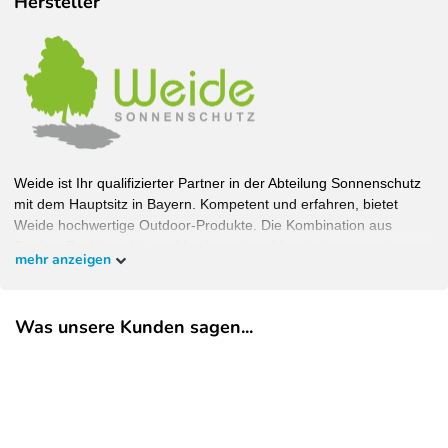
Hersteller
Weide ist Ihr qualifizierter Partner in der Abteilung Sonnenschutz
mit dem Hauptsitz in Bayern. Kompetent und erfahren, bietet
Weide hochwertige Outdoor-Produkte. Die Kombination aus
Design, Funktionalität und hochwertigen Materialien garantiert
mehr anzeigen
Wohlfühlambiente bei bestem Schutz. Bauen Sie Ihren Garten,
wie Sie ihn haben wollen und überzeugen Sie sich selbst.
Was unsere Kunden sagen...
EU-Verantwortlicher
Pegaso Marine Handel und Service GmbH
Weberstrasse
8
86462
Langweid am Lech
Deutschland
service@heimundgarten24.de