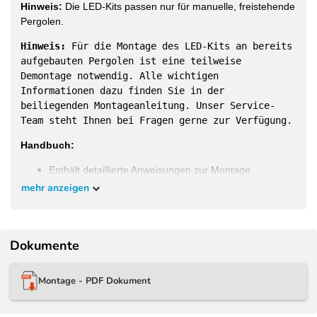
Hinweis:
Die LED-Kits passen nur für manuelle, freistehende
Pergolen.
Hinweis:
Für die Montage des LED-Kits an bereits
aufgebauten Pergolen ist eine teilweise
Demontage notwendig. Alle wichtigen
Informationen dazu finden Sie in der
beiliegenden Montageanleitung. Unser Service-
Team steht Ihnen bei Fragen gerne zur Verfügung.
Handbuch:
Enthält detaillierte Anweisungen zur Montage
mehr anzeigen
Dokumente
Passgenaue LED-Kits für die bei uns im Shop
erhältlichen Modelle:
Montage - PDF Dokument
Weide Classic Pergola
3 x 3 M Weiß - 3x3M - WE-
LED-3030-WSS
Weide Classic Pergola
3 x 3,6 M Weiß - 3x3,6M - WE-