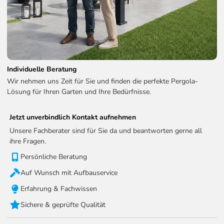
LED-4080-WSS
Technische Informationen zum LED Kits:
LED-Helligkeit:
2200 - 2600MCD
Individuelle Beratung
LED-Eingang:
24V DC / 150W
Wir nehmen uns Zeit für Sie und finden die perfekte Pergola-
Lösung für Ihren Garten und Ihre Bedürfnisse.
Reichweite der Fernbedienung:
100m
WLAN
Ja
Jetzt unverbindlich Kontakt aufnehmen
Empfangsfrequenz (RF):
868,35 MHz
Unsere Fachberater sind für Sie da und beantworten gerne all
ihre Fragen.
Empfangsbandbreite (RF):
200 kHz
Persönliche Beratung
Schutzart:
IP65
Auf Wunsch mit Aufbauservice
Erfahrung & Fachwissen
Sichere & geprüfte Qualität