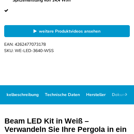
Spitzenleistung von 14,4 W/m
weitere Produktvideos ansehen
EAN:
4262477073178
SKU:
WE-LED-3640-WSS
Artikelbeschreibung
Technische Daten
Hersteller
Dokument
Beam LED Kit in Weiß –
Verwandeln Sie Ihre Pergola in ein