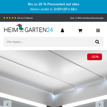
Bis zu 20 % Preisvorteil auf alles
Aktion endet in
2
t
07
h
07
m
15
s
!
4,8 von 5 Sternen
über +1.000 zufriedene Bewertungen
-31%