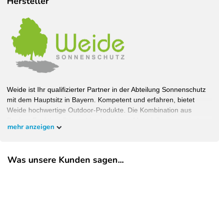
Hersteller
Weide ist Ihr qualifizierter Partner in der Abteilung Sonnenschutz
mit dem Hauptsitz in Bayern. Kompetent und erfahren, bietet
Weide hochwertige Outdoor-Produkte. Die Kombination aus
Design, Funktionalität und hochwertigen Materialien garantiert
mehr anzeigen
Wohlfühlambiente bei bestem Schutz. Bauen Sie Ihren Garten,
wie Sie ihn haben wollen und überzeugen Sie sich selbst.
Was unsere Kunden sagen...
EU-Verantwortlicher
Pegaso Marine Handel und Service GmbH
Weberstrasse
8
86462
Langweid am Lech
Deutschland
service@heimundgarten24.de