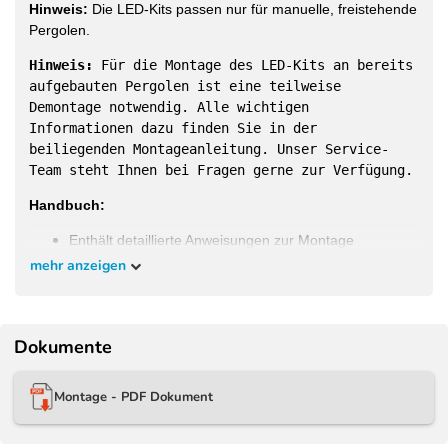
Hinweis:
Die LED-Kits passen nur für manuelle, freistehende
Pergolen.
Hinweis:
Für die Montage des LED-Kits an bereits
aufgebauten Pergolen ist eine teilweise
Demontage notwendig. Alle wichtigen
Informationen dazu finden Sie in der
beiliegenden Montageanleitung. Unser Service-
Team steht Ihnen bei Fragen gerne zur Verfügung.
Handbuch:
Enthält detaillierte Anweisungen zur Montage
mehr anzeigen
Dokumente
Passgenaue LED-Kits für die bei uns im Shop
erhältlichen Modelle:
Montage - PDF Dokument
Weide Classic Pergola
3 x 3 M Weiß - 3x3M - WE-
LED-3030-WSS
Weide Classic Pergola
3 x 3,6 M Weiß - 3x3,6M - WE-