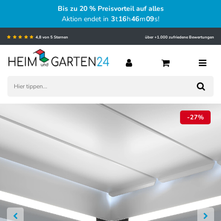
Bis zu 20 % Preisvorteil auf alles
Aktion endet in
3
t
16
h
46
m
08
s
!
4,8 von 5 Sternen
über +1.000 zufriedene Bewertungen
-27%