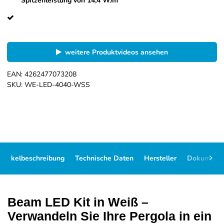
Spitzenleistung von 14,4 W/m
weitere Produktvideos ansehen
EAN:
4262477073208
SKU:
WE-LED-4040-WSS
Artikelbeschreibung
Technische Daten
Hersteller
Dokument
Beam LED Kit in Weiß –
Verwandeln Sie Ihre Pergola in ein