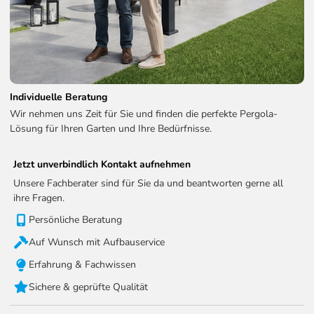
LED-4080-WSS
Technische Informationen zum LED Kits:
LED-Helligkeit:
2200 - 2600MCD
Individuelle Beratung
LED-Eingang:
24V DC / 150W
Wir nehmen uns Zeit für Sie und finden die perfekte Pergola-
Lösung für Ihren Garten und Ihre Bedürfnisse.
Reichweite der Fernbedienung:
100m
WLAN
Ja
Jetzt unverbindlich Kontakt aufnehmen
Empfangsfrequenz (RF):
868,35 MHz
Unsere Fachberater sind für Sie da und beantworten gerne all
ihre Fragen.
Empfangsbandbreite (RF):
200 kHz
Persönliche Beratung
Schutzart:
IP65
Auf Wunsch mit Aufbauservice
Erfahrung & Fachwissen
Sichere & geprüfte Qualität