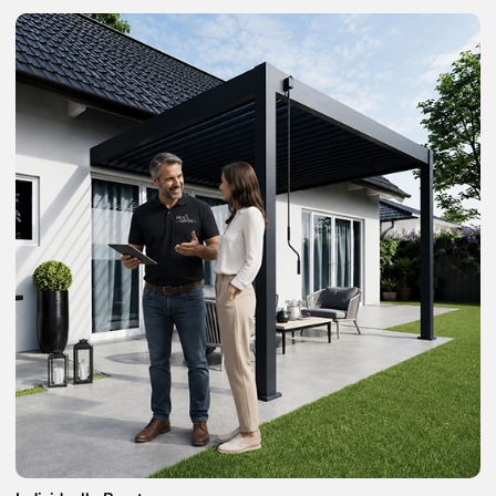
Weide Deluxe Plus Wand Pergola
4 x 6 M Weiß -
4x6M - WE-LED-A-4060-WSS
Weide Deluxe Plus Wand Pergola
4 x 8 M Weiß -
4x8M - WE-LED-A-4080-WSS
Technische Informationen zum LED Kits:
LED-Helligkeit:
2200 - 2600MCD
LED-Eingang:
24V DC / 150W
Reichweite der Fernbedienung:
100m
WLAN
Ja
Empfangsfrequenz (RF):
868,35 MHz
Empfangsbandbreite (RF):
200 kHz
Schutzart:
IP65