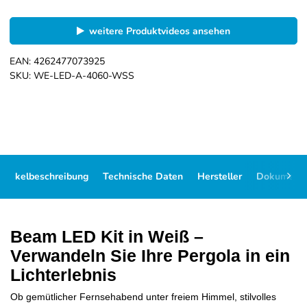
weitere Produktvideos ansehen
EAN:
4262477073925
SKU:
WE-LED-A-4060-WSS
Artikelbeschreibung
Technische Daten
Hersteller
Dokument
Beam LED Kit in Weiß –
Verwandeln Sie Ihre Pergola in ein
Lichterlebnis
Ob gemütlicher Fernsehabend unter freiem Himmel, stilvolles