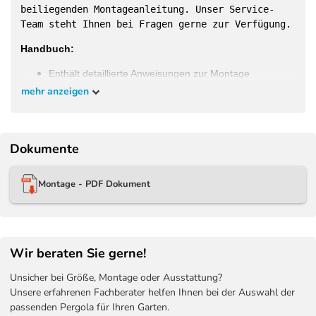
beiliegenden Montageanleitung. Unser Service-
Team steht Ihnen bei Fragen gerne zur Verfügung.
Handbuch:
Enthält detaillierte Anweisungen zur Montage
mehr anzeigen
Dokumente
Passgenaue LED-Kits für die bei uns im Shop
erhältlichen Modelle:
Montage - PDF Dokument
Weide Deluxe Wand Pergola
3 x 3,6 M Weiß -
3x3,6M - WE-LED-A-3036-WSS
Weide Deluxe Wand Pergola
3 x 4 M Weiß -
3x6M - WE-LED-A-3040-WSS
Wir beraten Sie gerne!
Weide Deluxe Wand Pergola
3,6 x 4 M Weiß -
3,6x4M - WE-LED-A-3640-WSS
Unsicher bei Größe, Montage oder Ausstattung?
Weide Deluxe Wand Pergola
3,6 x 5,3 M Weiß -
Unsere erfahrenen Fachberater helfen Ihnen bei der Auswahl der
3,6x5,3M - WE-LED-A-3653-WSS
passenden Pergola für Ihren Garten.