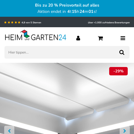
Bis zu 20 % Preisvorteil auf alles
Aktion endet in
4
t
15
h
24
m
00
s
!
4,8 von 5 Sternen
über +1.000 zufriedene Bewertungen
-29%