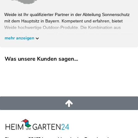
Weide ist Ihr qualifizierter Partner in der Abteilung Sonnenschutz
mit dem Hauptsitz in Bayern. Kompetent und erfahren, bietet
Weide hochwertige Outdoor-Produkte. Die Kombination aus
Design, Funktionalität und hochwertigen Materialien garantiert
mehr anzeigen
Wohlfühlambiente bei bestem Schutz. Bauen Sie Ihren Garten,
wie Sie ihn haben wollen und überzeugen Sie sich selbst.
Was unsere Kunden sagen...
EU-Verantwortlicher
Pegaso Marine Handel und Service GmbH
Weberstrasse
8
86462
Langweid am Lech
Deutschland
service@heimundgarten24.de
+49 821 79500 001
https://www.weide.de/kontakt/