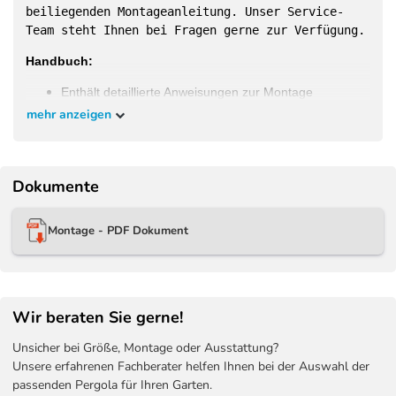
beiliegenden Montageanleitung. Unser Service-
Team steht Ihnen bei Fragen gerne zur Verfügung.
Handbuch:
Enthält detaillierte Anweisungen zur Montage
mehr anzeigen
Dokumente
Passgenaue LED-Kits für die bei uns im Shop
erhältlichen Modelle:
Montage - PDF Dokument
Weide Deluxe Wand Pergola
3 x 3,6 M Weiß -
3x3,6M - WE-LED-A-3036-WSS
Weide Deluxe Wand Pergola
3 x 4 M Weiß -
3x6M - WE-LED-A-3040-WSS
Wir beraten Sie gerne!
Weide Deluxe Wand Pergola
3,6 x 4 M Weiß -
3,6x4M - WE-LED-A-3640-WSS
Unsicher bei Größe, Montage oder Ausstattung?
Weide Deluxe Wand Pergola
3,6 x 5,3 M Weiß -
Unsere erfahrenen Fachberater helfen Ihnen bei der Auswahl der
3,6x5,3M - WE-LED-A-3653-WSS
passenden Pergola für Ihren Garten.