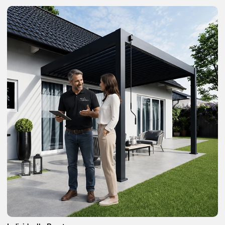
Weide Deluxe Plus Wand Pergola
4 x 6 M Weiß -
4x6M - WE-LED-A-4060-WSS
Weide Deluxe Plus Wand Pergola
4 x 8 M Weiß -
4x8M - WE-LED-A-4080-WSS
Technische Informationen zum LED Kits:
LED-Helligkeit:
2200 - 2600MCD
LED-Eingang:
24V DC / 150W
Reichweite der Fernbedienung:
100m
WLAN
Ja
Empfangsfrequenz (RF):
868,35 MHz
Empfangsbandbreite (RF):
200 kHz
Schutzart:
IP65