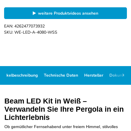
weitere Produktvideos ansehen
EAN:
4262477073932
SKU:
WE-LED-A-4080-WSS
Artikelbeschreibung
Technische Daten
Hersteller
Dokument
Beam LED Kit in Weiß –
Verwandeln Sie Ihre Pergola in ein
Lichterlebnis
Ob gemütlicher Fernsehabend unter freiem Himmel, stilvolles