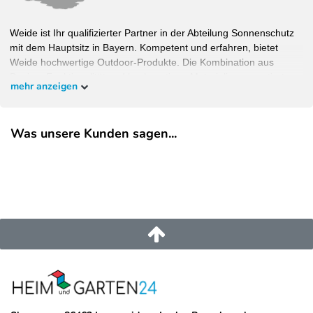
Weide ist Ihr qualifizierter Partner in der Abteilung Sonnenschutz
mit dem Hauptsitz in Bayern. Kompetent und erfahren, bietet
Weide hochwertige Outdoor-Produkte. Die Kombination aus
Design, Funktionalität und hochwertigen Materialien garantiert
mehr anzeigen
Wohlfühlambiente bei bestem Schutz. Bauen Sie Ihren Garten,
wie Sie ihn haben wollen und überzeugen Sie sich selbst.
Was unsere Kunden sagen...
EU-Verantwortlicher
Pegaso Marine Handel und Service GmbH
Weberstrasse
8
86462
Langweid am Lech
Deutschland
service@heimundgarten24.de
+49 821 79500 001
https://www.weide.de/kontakt/