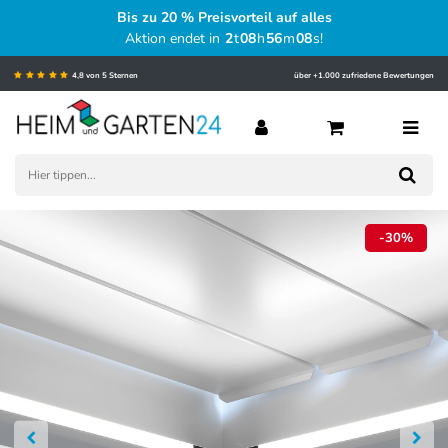
Bis zu 20 % Preisvorteil auf alles
Aktion endet in
2
t
08
h
56
m
08
s
!
4,8 von 5 Sternen
über +1.000 zufriedene Bewertungen
-30%