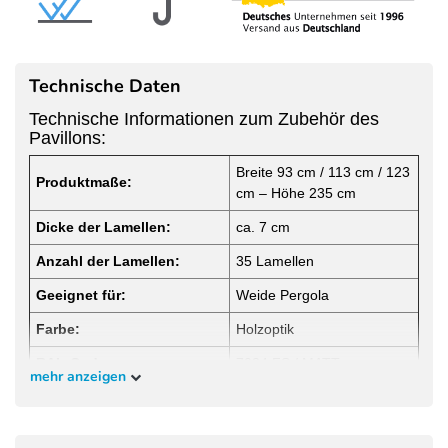
Technische Daten
Technische Informationen zum Zubehör des
Pavillons:
Breite 93 cm / 113 cm / 123
Produktmaße:
cm – Höhe 235 cm
Dicke der Lamellen:
ca. 7 cm
Anzahl der Lamellen:
35 Lamellen
Geeignet für:
Weide Pergola
Farbe:
Holzoptik
RAL-Code:
7024 FS / MATT
mehr anzeigen
Materialzusammensetzung:
Aluminium
Abstand der Streben:
2 cm