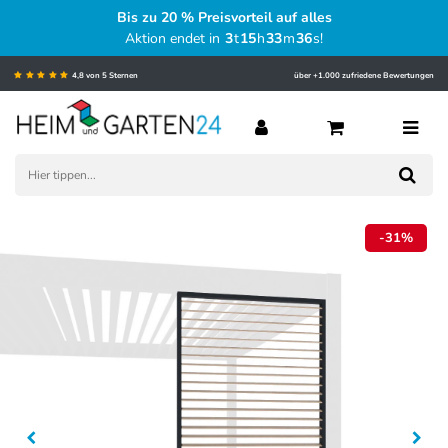
Bis zu 20 % Preisvorteil auf alles
Aktion endet in
3
t
15
h
33
m
35
s
!
4,8 von 5 Sternen
über +1.000 zufriedene Bewertungen
-31%