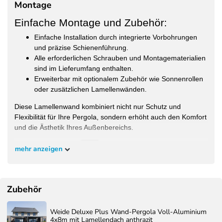
Montage
Verstellbar, oben und unten
Streben:
durch feste Lamellen
Einfache Montage und Zubehör:
getrennt
Einfache Installation durch integrierte Vorbohrungen
und präzise Schienenführung.
Alle erforderlichen Schrauben und Montagematerialien
sind im Lieferumfang enthalten.
Erweiterbar mit optionalem Zubehör wie Sonnenrollen
oder zusätzlichen Lamellenwänden.
Diese Lamellenwand kombiniert nicht nur Schutz und
Flexibilität für Ihre Pergola, sondern erhöht auch den Komfort
und die Ästhetik Ihres Außenbereichs.
mehr anzeigen
Montageanleitung:
Zubehör
Weide Deluxe Plus Wand-Pergola Voll-Aluminium
4x8m mit Lamellendach anthrazit