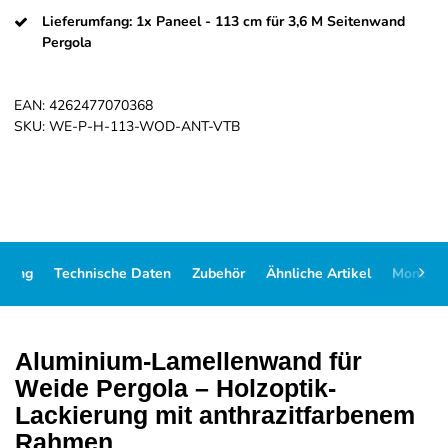
Lieferumfang: 1x Paneel - 113 cm für 3,6 M Seitenwand
Pergola
EAN:
4262477070368
SKU:
WE-P-H-113-WOD-ANT-VTB
ibung
Technische Daten
Zubehör
Ähnliche Artikel
Montag
Aluminium-Lamellenwand für
Weide Pergola – Holzoptik-
Lackierung mit anthrazitfarbenem
Rahmen