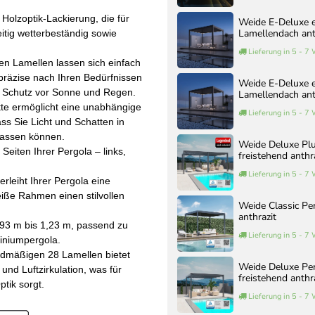
Holzoptik-Lackierung, die für
Weide E-Deluxe e
Lamellendach ant
eitig wetterbeständig sowie
Lieferung in 5 - 7
n Lamellen lassen sich einfach
präzise nach Ihren Bedürfnissen
Weide E-Deluxe e
gen Schutz vor Sonne und Regen.
Lamellendach ant
atte ermöglicht eine unabhängige
Lieferung in 5 - 7
s Sie Licht und Schatten in
passen können.
Weide Deluxe Pl
Seiten Ihrer Pergola – links,
freistehend anthr
Lieferung in 5 - 7
erleiht Ihrer Pergola eine
iße Rahmen einen stilvollen
Weide Classic Pe
anthrazit
0,93 m bis 1,23 m, passend zu
Lieferung in 5 - 7
iniumpergola.
ardmäßigen 28 Lamellen bietet
Weide Deluxe Pe
und Luftzirkulation, was für
freistehend anthr
tik sorgt.
Lieferung in 5 - 7