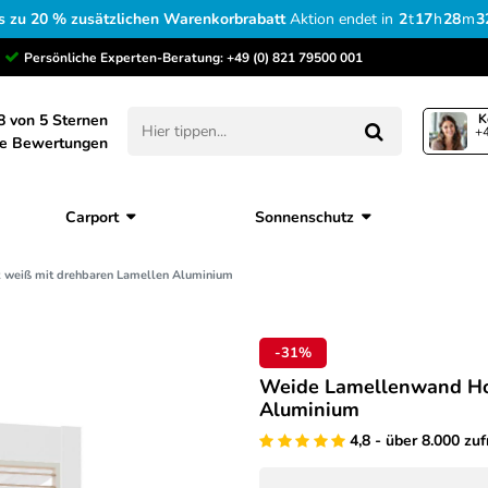
s zu 20 % zusätzlichen Warenkorbrabatt
Aktion endet in
2
t
17
h
28
m
3
Persönliche Experten-Beratung:
+49 (0) 821 79500 001
8 von 5 Sternen
K
+4
ne Bewertungen
Carport
Sonnenschutz
 weiß mit drehbaren Lamellen Aluminium
-31%
Weide Lamellenwand Hol
Aluminium
4,8 - über 8.000 zu