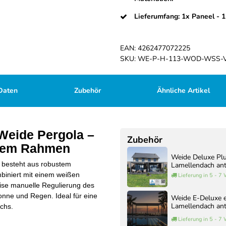
Lieferumfang: 1x Paneel - 
EAN:
4262477072225
SKU:
WE-P-H-113-WOD-WSS-
Daten
Zubehör
Ähnliche Artikel
Weide Pergola –
Zubehör
ißem Rahmen
Weide Deluxe Pl
 besteht aus robustem
Lamellendach ant
mbiniert mit einem weißen
Lieferung in 5 - 7
ise manuelle Regulierung des
Sonne und Regen. Ideal für eine
Weide E-Deluxe e
Lamellendach ant
chs.
Lieferung in 5 - 7