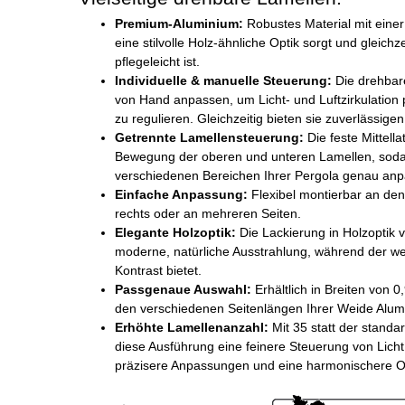
Premium-Aluminium:
Robustes Material mit einer 
eine stilvolle Holz-ähnliche Optik sorgt und gleichz
pflegeleicht ist.
Individuelle & manuelle Steuerung:
Die drehbare
von Hand anpassen, um Licht- und Luftzirkulation 
zu regulieren. Gleichzeitig bieten sie zuverlässi
Getrennte Lamellensteuerung:
Die feste Mittell
Bewegung der oberen und unteren Lamellen, sodas
verschiedenen Bereichen Ihrer Pergola genau an
Einfache Anpassung:
Flexibel montierbar an den 
rechts oder an mehreren Seiten.
Elegante Holzoptik:
Die Lackierung in Holzoptik v
moderne, natürliche Ausstrahlung, während der we
Kontrast bietet.
Passgenaue Auswahl:
Erhältlich in Breiten von 
den verschiedenen Seitenlängen Ihrer Weide Alum
Erhöhte Lamellenanzahl:
Mit 35 statt der stand
diese Ausführung eine feinere Steuerung von Licht 
präzisere Anpassungen und eine harmonischere Op