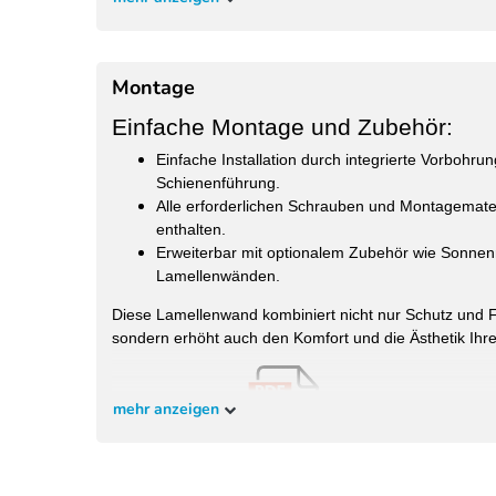
Geeignet
Weide Pergola
Farbe:
Holzoptik
Montage
RAL-Code Farbe:
9016 FS/MATT
Einfache Montage und Zubehör:
Materialzusammensetzung:
Aluminium
Einfache Installation durch integrierte Vorbohru
Abstand Streben:
2 cm
Schienenführung.
Alle erforderlichen Schrauben und Montagemater
Verstellbar, oben und 
Streben:
enthalten.
getrennt.
Erweiterbar mit optionalem Zubehör wie Sonnenr
Lamellenwänden.
Diese Lamellenwand kombiniert nicht nur Schutz und Flex
sondern erhöht auch den Komfort und die Ästhetik Ihr
mehr anzeigen
Montageanleitung: