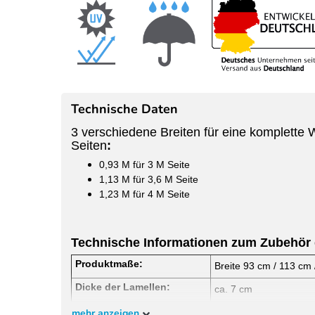
Technische Daten
3 verschiedene Breiten für eine komplette 
Seiten
:
0,93 M für 3 M Seite
1,13 M für 3,6 M Seite
1,23 M für 4 M Seite
Technische Informationen zum Zubehör 
Produktmaße:
Breite 93 cm / 113 cm
Dicke der Lamellen:
ca. 7 cm
Anzahl der Lamellen:
mehr anzeigen
35 Lamellen