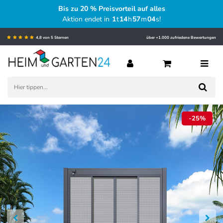
Bis zu 20 % Preisvorteil auf alles
Aktion endet in
1
t
14
h
57
m
03
s
!
4,8 von 5 Sternen
über +1.000 zufriedene Bewertungen
-25%