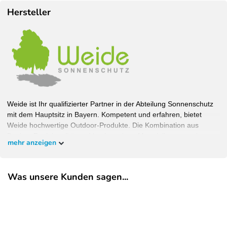
Hersteller
Weide ist Ihr qualifizierter Partner in der Abteilung Sonnenschutz
mit dem Hauptsitz in Bayern. Kompetent und erfahren, bietet
Weide hochwertige Outdoor-Produkte. Die Kombination aus
Design, Funktionalität und hochwertigen Materialien garantiert
mehr anzeigen
Wohlfühlambiente bei bestem Schutz. Bauen Sie Ihren Garten,
wie Sie ihn haben wollen und überzeugen Sie sich selbst.
Was unsere Kunden sagen...
EU-Verantwortlicher
Pegaso Marine Handel und Service GmbH
Weberstrasse
8
86462
Langweid am Lech
Deutschland