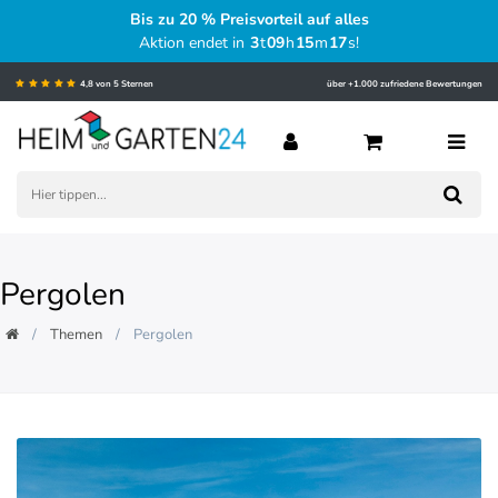
Bis zu 20 % Preisvorteil auf alles
Aktion endet in
3
t
09
h
15
m
16
s
!
4,8 von 5 Sternen
über +1.000 zufriedene Bewertungen
Pergolen
Themen
Pergolen