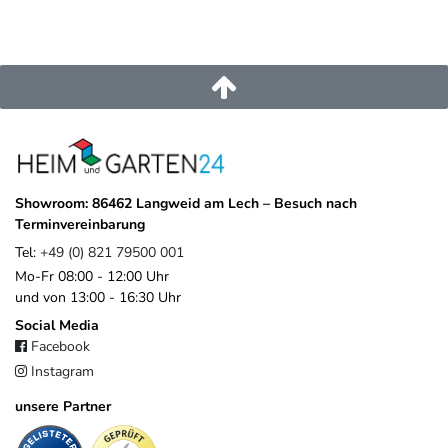
entwickelt
– basierend auf Verbraucherforschung, Trendanalysen
und langjähriger Erfahrung in der Produktentwicklung. Das
Ergebnis ist eine vielseitige, innovative Kollektion, die
Funktionalität, Design und Qualität
vereint.
EU-Verantwortlicher
Platinum B.V.
Asselbergsstraat
6
4815
Breda
Niederlande
Showroom: 86462 Langweid am Lech – Besuch nach
sales@platinum.nl
Terminvereinbarung
+31 76 572 0878
Tel:
+49 (0) 821 79500 001
Mo-Fr 08:00 - 12:00 Uhr
und von 13:00 - 16:30 Uhr
Social Media
Facebook
Instagram
unsere Partner