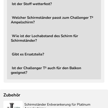
Ist der Stoff wetterfest?
Kippbar
Ja, 2D (rückwärts und seitlich)
Stufenlos über Hauptgriff, integrierter
Verstellung
Welcher Schirmständer passt zum Challenger T²
Verstellhebel
Ampelschirm?
Leichtgängige, komfortable
Kraftaufwand
Handhabung
Wie ist der Lochabstand des Schirm für
Mast
8,6 × 5,3 cm
Schirmständer?
Gewicht Schirm
22 kg
Gibt es Ersatzteile?
LED
Nein (optional aufrüstbar)
Garantie
2 Jahre
Ist der Challenger T² auch für den Balkon
Ampelschirm Challenger T² Premium,
Lieferumfang
geeignet?
ohne Ständer, ohne Schutzbezug
Ersatzteile
Jederzeit bestellbar
Schirmständer
Bestellbar, Mindestgewicht 90 kg
Zubehör
Bestellbar – Aerocover Schutzhülle
Schutzbezug
7970
Schirmständer Erdverankerung für Platinum