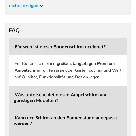
mehr anzeigen
Höhe geschlossen
265 cm
Höhe geöffnet
265 cm
Kopffreiheit
198 cm
FAQ
Material Gestell
Aluminium
Für wen ist dieser Sonnenschirm geeignet?
Druckguss Aluminium, ergonomisch
Griff
geformt
Schirmbezug
Spuncrylic Premiumgewebe
Für Kunden, die einen
großen, langlebigen Premium
Ampelschirm
für Terrasse oder Garten suchen und Wert
Stoffdichte
240 g/m² Spuncrylic™
auf Qualität, Funktionalität und Design legen.
Stoffklasse
4 PREMIUM
Beschichtung
Schmutz- und wasserabweisend
Was unterscheidet diesen Ampelschirm von
günstigen Modellen?
UV-Schutz
bis zu 98 % UV-Schutz
Windbelastung
Bei aufkommendem Wind schließen
Kann der Schirm an den Sonnenstand angepasst
Über Hauptgriff, integrierter
Öffnen / Schließen
werden?
Kurbelmechanismus
Drehbar
Ja, über Fußpedal (360°)