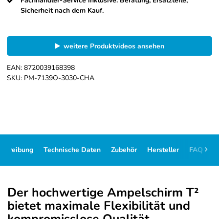
Fachhändler-Service inklusive: Beratung, Ersatzteile,
Sicherheit nach dem Kauf.
weitere Produktvideos ansehen
EAN:
8720039168398
SKU:
PM-7139O-3030-CHA
schreibung
Technische Daten
Zubehör
Hersteller
FAQ
D
Der hochwertige Ampelschirm T²
bietet maximale Flexibilität und