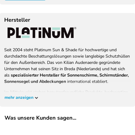
Hersteller
Seit 2004 steht Platinum Sun & Shade für hochwertige und
durchdachte Beschattungslösungen sowie langlebige Schutzhüllen
für den Außenbereich. Das von Kilian Audenaerde gegründete
Unternehmen hat seinen Sitz in Breda (Niederlande) und hat sich
als
spezialisierter Hersteller für Sonnenschirme, Schirmständer,
Sonnensegel und Abdeckungen
international etabliert.
Im Mittelpunkt stehen benutzerfreundliche Produkte, hochwertige
mehr anzeigen
Materialien und eine konsequente Ausrichtung auf Langlebigkeit,
Komfort und Sicherheit. Ziel von Platinum ist es, Menschen
weltweit zu ermöglichen, sonnige Tage im eigenen Garten, auf der
Was unsere Kunden sagen...
Terrasse oder dem Balkon entspannt, sicher und stilvoll zu
genießen.
Alle Produkte werden von einem
Team niederländischer Designer