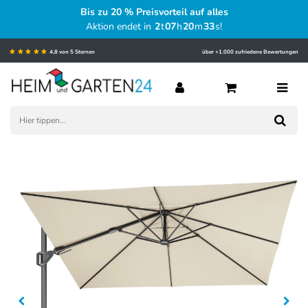
Bis zu 20 % Preisvorteil auf alles
Aktion endet in
2
t
07
h
20
m
32
s
!
4,8 von 5 Sternen
über +1.000 zufriedene Bewertungen