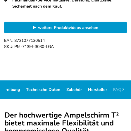
Fachhändler-Service inklusive: Beratung, Ersatzteile,
Sicherheit nach dem Kauf.
weitere Produktvideos ansehen
EAN:
8721077130514
SKU:
PM-7139J-3030-LGA
schreibung
Technische Daten
Zubehör
Hersteller
FAQ
D
Der hochwertige Ampelschirm T²
bietet maximale Flexibilität und