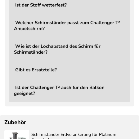
Ist der Stoff wetterfest?
Kippbar
Ja, 2D (rückwärts und seitlich)
Stufenlos über Hauptgriff, integrierter
Verstellung
Welcher Schirmständer passt zum Challenger T²
Verstellhebel
Ampelschirm?
Leichtgängige, komfortable
Kraftaufwand
Handhabung
Wie ist der Lochabstand des Schirm für
Mast
8,6 × 5,3 cm
Schirmständer?
Gewicht Schirm
22 kg
Gibt es Ersatzteile?
LED
Nein (optional aufrüstbar)
Garantie
2 Jahre
Ist der Challenger T² auch für den Balkon
Ampelschirm Challenger T² Premium,
Lieferumfang
geeignet?
ohne Ständer, ohne Schutzbezug
Ersatzteile
Jederzeit bestellbar
Schirmständer
Bestellbar, Mindestgewicht 90 kg
Zubehör
Bestellbar – Aerocover Schutzhülle
Schutzbezug
7970
Schirmständer Erdverankerung für Platinum