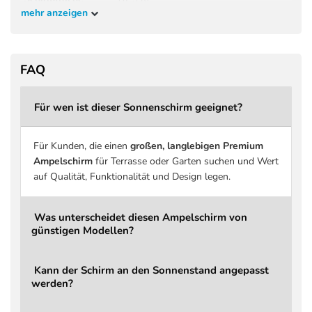
mehr anzeigen
Höhe geschlossen
265 cm
Höhe geöffnet
265 cm
Kopffreiheit
198 cm
FAQ
Material Gestell
Aluminium
Für wen ist dieser Sonnenschirm geeignet?
Druckguss Aluminium, ergonomisch
Griff
geformt
Schirmbezug
Spuncrylic Premiumgewebe
Für Kunden, die einen
großen, langlebigen Premium
Ampelschirm
für Terrasse oder Garten suchen und Wert
Stoffdichte
240 g/m² Spuncrylic™
auf Qualität, Funktionalität und Design legen.
Stoffklasse
4 PREMIUM
Beschichtung
Schmutz- und wasserabweisend
Was unterscheidet diesen Ampelschirm von
günstigen Modellen?
UV-Schutz
bis zu 98 % UV-Schutz
Windbelastung
Bei aufkommendem Wind schließen
Kann der Schirm an den Sonnenstand angepasst
Über Hauptgriff, integrierter
Öffnen / Schließen
werden?
Kurbelmechanismus
Drehbar
Ja, über Fußpedal (360°)