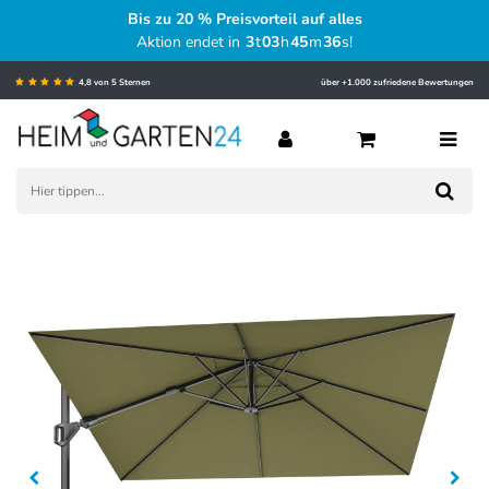
Bis zu 20 % Preisvorteil auf alles
Aktion endet in
3
t
03
h
45
m
35
s
!
4,8 von 5 Sternen
über +1.000 zufriedene Bewertungen