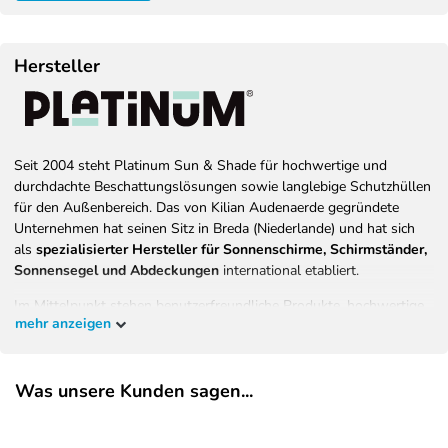
Hersteller
Seit 2004 steht Platinum Sun & Shade für hochwertige und
durchdachte Beschattungslösungen sowie langlebige Schutzhüllen
für den Außenbereich. Das von Kilian Audenaerde gegründete
Unternehmen hat seinen Sitz in Breda (Niederlande) und hat sich
als
spezialisierter Hersteller für Sonnenschirme, Schirmständer,
Sonnensegel und Abdeckungen
international etabliert.
Im Mittelpunkt stehen benutzerfreundliche Produkte, hochwertige
mehr anzeigen
Materialien und eine konsequente Ausrichtung auf Langlebigkeit,
Komfort und Sicherheit. Ziel von Platinum ist es, Menschen
weltweit zu ermöglichen, sonnige Tage im eigenen Garten, auf der
Was unsere Kunden sagen...
Terrasse oder dem Balkon entspannt, sicher und stilvoll zu
genießen.
Alle Produkte werden von einem
Team niederländischer Designer