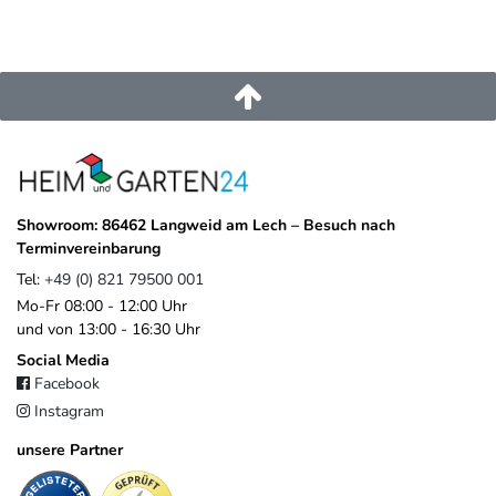
entwickelt
– basierend auf Verbraucherforschung, Trendanalysen
und langjähriger Erfahrung in der Produktentwicklung. Das
Ergebnis ist eine vielseitige, innovative Kollektion, die
Funktionalität, Design und Qualität
vereint.
EU-Verantwortlicher
Platinum B.V.
Asselbergsstraat
6
4815
Breda
Niederlande
Showroom: 86462 Langweid am Lech – Besuch nach
sales@platinum.nl
Terminvereinbarung
+31 76 572 0878
Tel:
+49 (0) 821 79500 001
Mo-Fr 08:00 - 12:00 Uhr
und von 13:00 - 16:30 Uhr
Social Media
Facebook
Instagram
unsere Partner