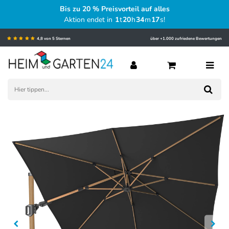
Bis zu 20 % Preisvorteil auf alles
Aktion endet in
1
t
20
h
34
m
16
s
!
4,8 von 5 Sternen
über +1.000 zufriedene Bewertungen