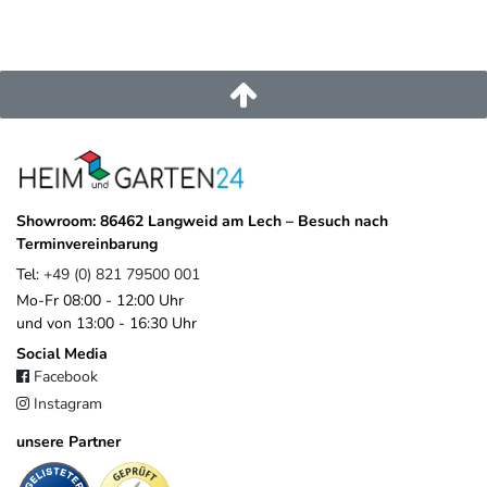
entwickelt
– basierend auf Verbraucherforschung, Trendanalysen
und langjähriger Erfahrung in der Produktentwicklung. Das
Ergebnis ist eine vielseitige, innovative Kollektion, die
Funktionalität, Design und Qualität
vereint.
EU-Verantwortlicher
Platinum B.V.
Asselbergsstraat
6
4815
Breda
Niederlande
Showroom: 86462 Langweid am Lech – Besuch nach
sales@platinum.nl
Terminvereinbarung
+31 76 572 0878
Tel:
+49 (0) 821 79500 001
Mo-Fr 08:00 - 12:00 Uhr
und von 13:00 - 16:30 Uhr
Social Media
Facebook
Instagram
unsere Partner