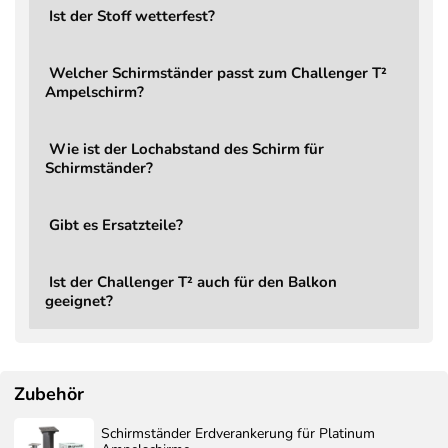
Ist der Stoff wetterfest?
Kippbar
Ja, 2D (rückwärts und seitlich)
Stufenlos über Hauptgriff, integrierter
Verstellung
Welcher Schirmständer passt zum Challenger T²
Verstellhebel
Ampelschirm?
Leichtgängige, komfortable
Kraftaufwand
Handhabung
Wie ist der Lochabstand des Schirm für
Mast
8,6 × 5,3 cm
Schirmständer?
Gewicht Schirm
22 kg
Gibt es Ersatzteile?
LED
Nein (optional aufrüstbar)
Garantie
2 Jahre
Ist der Challenger T² auch für den Balkon
Ampelschirm Challenger T² Premium,
Lieferumfang
geeignet?
ohne Ständer, ohne Schutzbezug
Ersatzteile
Jederzeit bestellbar
Schirmständer
Bestellbar, Mindestgewicht 90 kg
Zubehör
Bestellbar – Aerocover Schutzhülle
Schutzbezug
7970
Schirmständer Erdverankerung für Platinum