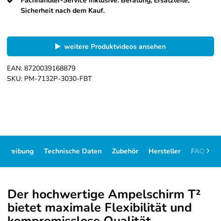
Fachhändler-Service inklusive: Beratung, Ersatzteile,
Sicherheit nach dem Kauf.
weitere Produktvideos ansehen
EAN:
8720039168879
SKU:
PM-7132P-3030-FBT
schreibung
Technische Daten
Zubehör
Hersteller
FAQ
D
Der hochwertige Ampelschirm T²
bietet maximale Flexibilität und