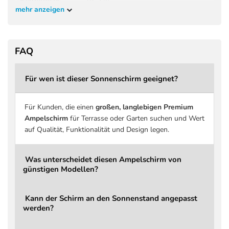
mehr anzeigen
Höhe geschlossen
265 cm
Höhe geöffnet
265 cm
Kopffreiheit
198 cm
FAQ
Material Gestell
Aluminium
Für wen ist dieser Sonnenschirm geeignet?
Druckguss Aluminium, ergonomisch
Griff
geformt
Schirmbezug
Spuncrylic Premiumgewebe
Für Kunden, die einen
großen, langlebigen Premium
Ampelschirm
für Terrasse oder Garten suchen und Wert
Stoffdichte
240 g/m² Spuncrylic™
auf Qualität, Funktionalität und Design legen.
Stoffklasse
4 PREMIUM
Beschichtung
Schmutz- und wasserabweisend
Was unterscheidet diesen Ampelschirm von
günstigen Modellen?
UV-Schutz
bis zu 98 % UV-Schutz
Windbelastung
Bei aufkommendem Wind schließen
Kann der Schirm an den Sonnenstand angepasst
Über Hauptgriff, integrierter
Öffnen / Schließen
werden?
Kurbelmechanismus
Drehbar
Ja, über Fußpedal (360°)