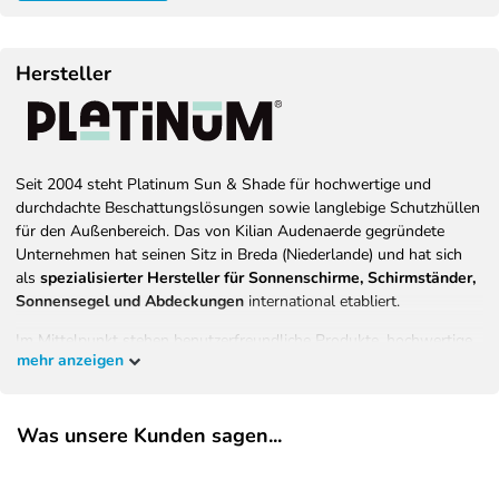
Hersteller
Seit 2004 steht Platinum Sun & Shade für hochwertige und
durchdachte Beschattungslösungen sowie langlebige Schutzhüllen
für den Außenbereich. Das von Kilian Audenaerde gegründete
Unternehmen hat seinen Sitz in Breda (Niederlande) und hat sich
als
spezialisierter Hersteller für Sonnenschirme, Schirmständer,
Sonnensegel und Abdeckungen
international etabliert.
Im Mittelpunkt stehen benutzerfreundliche Produkte, hochwertige
mehr anzeigen
Materialien und eine konsequente Ausrichtung auf Langlebigkeit,
Komfort und Sicherheit. Ziel von Platinum ist es, Menschen
weltweit zu ermöglichen, sonnige Tage im eigenen Garten, auf der
Was unsere Kunden sagen...
Terrasse oder dem Balkon entspannt, sicher und stilvoll zu
genießen.
Alle Produkte werden von einem
Team niederländischer Designer