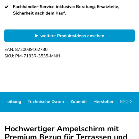
Fachhändler-Service inklusive: Beratung, Ersatzteile,
Sicherheit nach dem Kauf.
weitere Produktvideos ansehen
EAN:
8720039162730
SKU:
PM-7133R-3535-MNH
schreibung
Technische Daten
Zubehör
Hersteller
FAQ
D
Hochwertiger Ampelschirm mit
Premium Bezug für Terrassen und