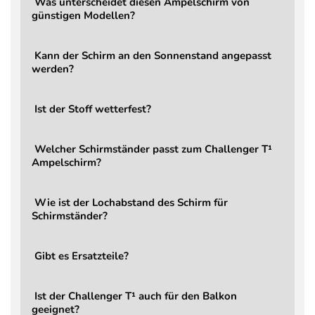
Was unterscheidet diesen Ampelschirm von
günstigen Modellen?
Windbelastung
Bei aufkommendem Wind s
Öffnen / Schließen
Über Hauptgriff, integrier
Kann der Schirm an den Sonnenstand angepasst
Drehbar
Ja, über Fußpedal (360°)
werden?
Kippbar
Ja (rückwärts)
Verstellung
Stufenlos über Hauptgriff, 
Ist der Stoff wetterfest?
Kraftaufwand
Leichtgängige, komfortab
Mast
8,6 × 5,3 cm
Welcher Schirmständer passt zum Challenger T¹
Ampelschirm?
Gewicht Schirm
22 kg
LED
Nein (optional aufrüstbar)
Wie ist der Lochabstand des Schirm für
Garantie
2 Jahre
Schirmständer?
Lieferumfang
Ampelschirm Challenger T
Gibt es Ersatzteile?
Ersatzteile
Jederzeit bestellbar
Bestellbar, Mindestgewich
Schirmständer
kg
Ist der Challenger T¹ auch für den Balkon
geeignet?
Schutzbezug
Bestellbar - Aerocover 79