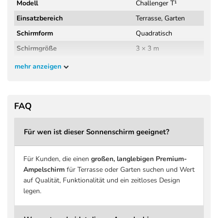
Modell
Challenger T¹
Einsatzbereich
Terrasse, Garten
Schirmform
Quadratisch
Schirmgröße
3 × 3 m
Schirmfläche
ca. 9 m²
mehr anzeigen
Höhe geschlossen
265 cm
Höhe geöffnet
262 cm
FAQ
Kopffreiheit
200 cm
Material Gestell
Aluminium
Für wen ist dieser Sonnenschirm geeignet?
Griff
Druckguss Aluminium, erg
Schirmbezug
Spuncrylic Premiumgeweb
Für Kunden, die einen
großen, langlebigen Premium-
Stoffdichte
240 g/m² Spuncrylic™
Ampelschirm
für Terrasse oder Garten suchen und Wert
auf Qualität, Funktionalität und ein zeitloses Design
Stoffklasse
4 PREMIUM
legen.
Beschichtung
Schmutz- und wasserabwe
UV-Schutz
bis zu 98 % UV-Schutz