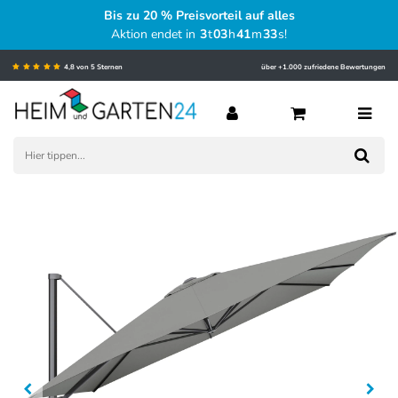
Bis zu 20 % Preisvorteil auf alles
Aktion endet in
3
t
03
h
41
m
32
s
!
4,8 von 5 Sternen
über +1.000 zufriedene Bewertungen