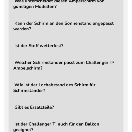
Was unterscheidet diesen Ampelschirm von
günstigen Modellen?
Windbelastung
Bei aufkommendem Wind s
Öffnen / Schließen
Über Hauptgriff, integrier
Kann der Schirm an den Sonnenstand angepasst
Drehbar
Ja, über Fußpedal (360°)
werden?
Kippbar
Ja (rückwärts)
Verstellung
Stufenlos über Hauptgriff, 
Ist der Stoff wetterfest?
Kraftaufwand
Leichtgängige, komfortab
Mast
8,6 × 5,3 cm
Welcher Schirmständer passt zum Challenger T¹
Ampelschirm?
Gewicht Schirm
22 kg
LED
Nein (optional aufrüstbar)
Wie ist der Lochabstand des Schirm für
Garantie
2 Jahre
Schirmständer?
Lieferumfang
Ampelschirm Challenger T
Gibt es Ersatzteile?
Ersatzteile
Jederzeit bestellbar
Bestellbar, Mindestgewich
Schirmständer
kg
Ist der Challenger T¹ auch für den Balkon
geeignet?
Schutzbezug
Bestellbar - Aerocover 79