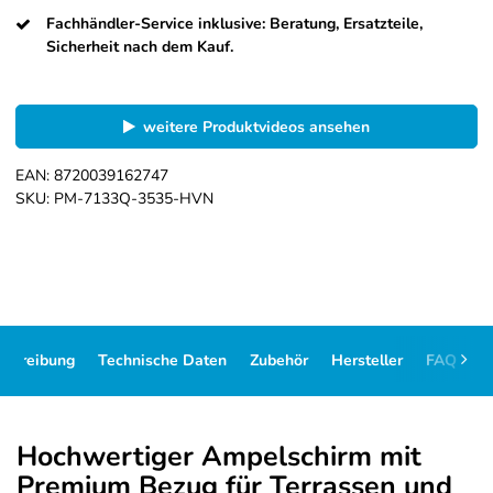
Fachhändler-Service inklusive: Beratung, Ersatzteile,
Sicherheit nach dem Kauf.
weitere Produktvideos ansehen
EAN:
8720039162747
SKU:
PM-7133Q-3535-HVN
schreibung
Technische Daten
Zubehör
Hersteller
FAQ
D
Hochwertiger Ampelschirm mit
Premium Bezug für Terrassen und