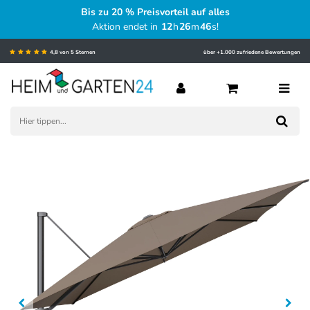
Bis zu 20 % Preisvorteil auf alles
Aktion endet in
12
h
26
m
46
s
!
4,8 von 5 Sternen
über +1.000 zufriedene Bewertungen