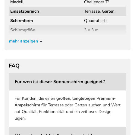
Modell
Challenger T¹
Einsatzbereich
Terrasse, Garten
Schirmform
Quadratisch
Schirmgröße
3 × 3 m
Schirmfläche
ca. 9 m²
mehr anzeigen
Höhe geschlossen
265 cm
Höhe geöffnet
262 cm
FAQ
Kopffreiheit
200 cm
Material Gestell
Aluminium
Für wen ist dieser Sonnenschirm geeignet?
Griff
Druckguss Aluminium, erg
Schirmbezug
Spuncrylic Premiumgeweb
Für Kunden, die einen
großen, langlebigen Premium-
Stoffdichte
240 g/m² Spuncrylic™
Ampelschirm
für Terrasse oder Garten suchen und Wert
auf Qualität, Funktionalität und ein zeitloses Design
Stoffklasse
4 PREMIUM
legen.
Beschichtung
Schmutz- und wasserabwe
UV-Schutz
bis zu 98 % UV-Schutz