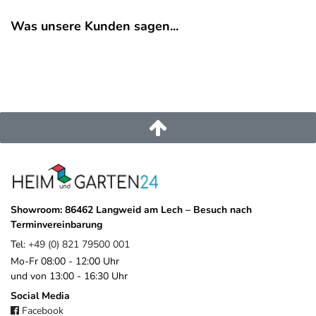
weltweit zu ermöglichen, sonnige Tage im eigenen Garten, auf der
Was unsere Kunden sagen...
Terrasse oder dem Balkon entspannt, sicher und stilvoll zu
genießen.
Alle Produkte werden von einem
Team niederländischer Designer
entwickelt
– basierend auf Verbraucherforschung, Trendanalysen
und langjähriger Erfahrung in der Produktentwicklung. Das
Ergebnis ist eine vielseitige, innovative Kollektion, die
Funktionalität, Design und Qualität
vereint.
EU-Verantwortlicher
Platinum B.V.
Asselbergsstraat
6
4815
Breda
Niederlande
Showroom: 86462 Langweid am Lech – Besuch nach
sales@platinum.nl
Terminvereinbarung
+31 76 572 0878
Tel:
+49 (0) 821 79500 001
Mo-Fr 08:00 - 12:00 Uhr
und von 13:00 - 16:30 Uhr
Social Media
Facebook