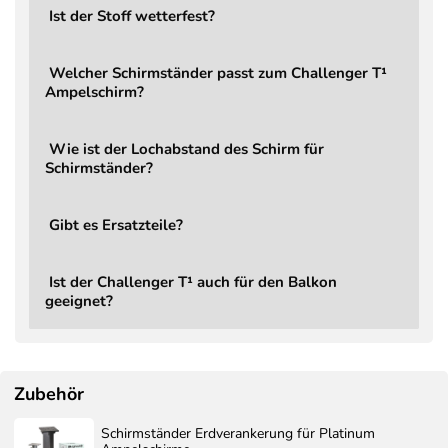
Ist der Stoff wetterfest?
Kippbar
Ja, 2D (rückwärts und seitli
Verstellung
Stufenlos über Hauptgriff, 
Welcher Schirmständer passt zum Challenger T¹
Kraftaufwand
Leichtgängige, komfortab
Ampelschirm?
Mast
8,6 × 5,3 cm
Gewicht Schirm
24 kg
Wie ist der Lochabstand des Schirm für
Schirmständer?
LED
Nein (optional aufrüstbar)
Garantie
2 Jahre
Gibt es Ersatzteile?
Lieferumfang
Ampelschirm Challenger T
Ersatzteile
Jederzeit bestellbar
Ist der Challenger T¹ auch für den Balkon
Schirmständer
Bestellbar, Mindestgewich
geeignet?
Bestellbar – Aerocover
Schutzbezug
Schutzhülle 7973
Zubehör
Schirmständer Erdverankerung für Platinum