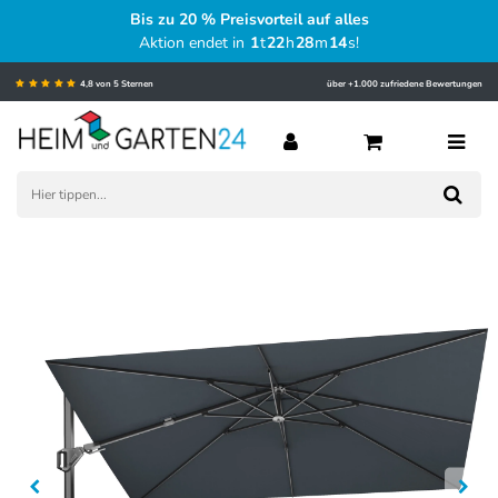
Bis zu 20 % Preisvorteil auf alles
Aktion endet in
1
t
22
h
28
m
13
s
!
4,8 von 5 Sternen
über +1.000 zufriedene Bewertungen