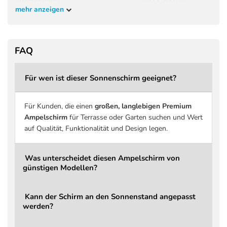
Schirmgröße
260 × 350 cm
mehr anzeigen
Schirmfläche
ca. 9,1 m²
Höhe geschlossen
264 cm
Höhe geöffnet
246 cm
FAQ
Kopffreiheit
190 cm
Für wen ist dieser Sonnenschirm geeignet?
Material Gestell
Aluminium
Griff
Druckguss Aluminium, erg
Für Kunden, die einen
großen, langlebigen Premium
Schirmbezug
Spuncrylic Premiumgeweb
Ampelschirm
für Terrasse oder Garten suchen und Wert
Stoffdichte
240 g/m² Spuncrylic™
auf Qualität, Funktionalität und Design legen.
Stoffklasse
4 PREMIUM
Was unterscheidet diesen Ampelschirm von
Beschichtung
Schmutz- und wasserabwe
günstigen Modellen?
UV-Schutz
bis zu 98 % UV-Schutz
Windbelastung
Bei aufkommendem Wind s
Kann der Schirm an den Sonnenstand angepasst
Öffnen / Schließen
Über Hauptgriff, integrie
werden?
Drehbar
Ja, über Fußpedal (360°)