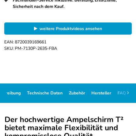
Fachhändler-Service inklusive: Beratung, Ersatzteile,
Sicherheit nach dem Kauf.
weitere Produktvideos ansehen
EAN:
8720039169661
SKU:
PM-7130P-2635-FBA
schreibung
Technische Daten
Zubehör
Hersteller
FAQ
D
Der hochwertige Ampelschirm T²
bietet maximale Flexibilität und