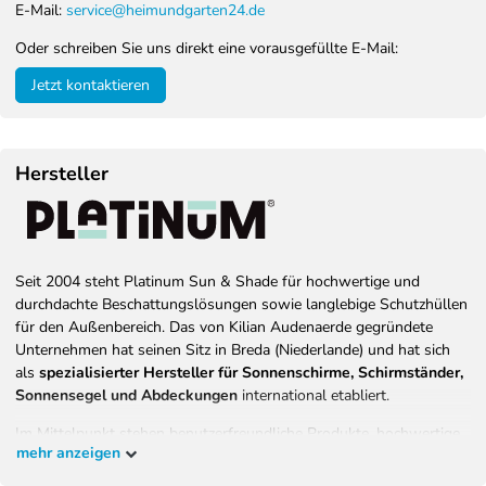
E-Mail:
service@heimundgarten24.de
Oder schreiben Sie uns direkt eine vorausgefüllte E-Mail:
Jetzt kontaktieren
Hersteller
Seit 2004 steht Platinum Sun & Shade für hochwertige und
durchdachte Beschattungslösungen sowie langlebige Schutzhüllen
für den Außenbereich. Das von Kilian Audenaerde gegründete
Unternehmen hat seinen Sitz in Breda (Niederlande) und hat sich
als
spezialisierter Hersteller für Sonnenschirme, Schirmständer,
Sonnensegel und Abdeckungen
international etabliert.
Im Mittelpunkt stehen benutzerfreundliche Produkte, hochwertige
mehr anzeigen
Materialien und eine konsequente Ausrichtung auf Langlebigkeit,
Komfort und Sicherheit. Ziel von Platinum ist es, Menschen