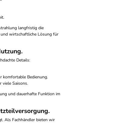
sales@platinum.nl
+31 76 572 0878
it.
trahlung langfristig die
e und wirtschaftliche Lösung für
Nutzung.
hdachte Details:
r komfortable Bedienung.
 viele Saisons.
ung und dauerhafte Funktion im
atzteilversorgung.
gt. Als Fachhändler bieten wir