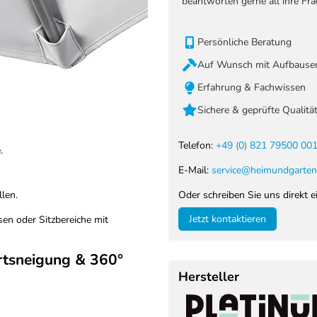
beantworten gerne all ihre Fra
Persönliche Beratung
Auf Wunsch mit Aufbauser
Erfahrung & Fachwissen
Sichere & geprüfte Qualitä
Telefon:
+49 (0) 821 79500 00
.
E-Mail:
service@heimundgarten
Oder schreiben Sie uns direkt e
len.
Jetzt kontaktieren
ssen oder Sitzbereiche mit
rtsneigung & 360°
Hersteller