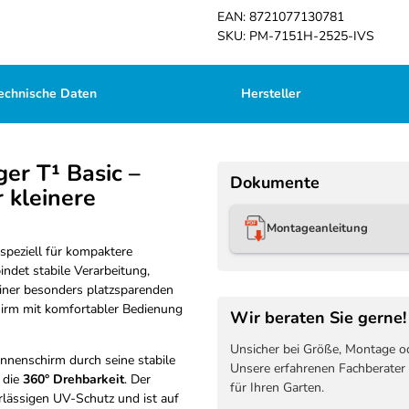
EAN:
8721077130781
SKU:
PM-7151H-2525-IVS
echnische Daten
Hersteller
r T¹ Basic –
Dokumente
 kleinere
Montageanleitung
peziell für kompaktere
indet stabile Verarbeitung,
iner besonders platzsparenden
chirm mit komfortabler Bedienung
Wir beraten Sie gerne!
Unsicher bei Größe, Montage o
nnenschirm durch seine stabile
Unsere erfahrenen Fachberater
 die
360° Drehbarkeit
. Der
für Ihren Garten.
rlässigen UV-Schutz und ist auf