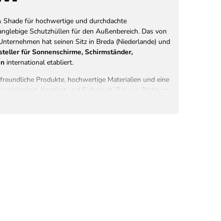
& Shade für hochwertige und durchdachte
nglebige Schutzhüllen für den Außenbereich. Das von
nternehmen hat seinen Sitz in Breda (Niederlande) und
rsteller für Sonnenschirme, Schirmständer,
en
international etabliert.
freundliche Produkte, hochwertige Materialien und eine
nglebigkeit, Komfort und Sicherheit. Ziel von Platinum
rmöglichen, sonnige Tage im eigenen Garten, auf der
nnt, sicher und stilvoll zu genießen.
em
Team niederländischer Designer entwickelt
–
hung, Trendanalysen und langjähriger Erfahrung in der
 ist eine vielseitige, innovative Kollektion, die
alität
vereint.