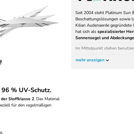
Seit 2004 steht Platinum Sun 
Beschattungslösungen sowie la
Kilian Audenaerde gegründete U
hat sich als
spezialisierter He
Sonnensegel und Abdeckung
Im Mittelpunkt stehen benutzer
konsequente Ausrichtung auf La
mehr anzeigen
ist es, Menschen weltweit zu e
Terrasse oder dem Balkon entspa
Alle Produkte werden von ein
basierend auf Verbraucherforsc
t 96 % UV-Schutz.
Produktentwicklung. Das Ergebnis
Funktionalität, Design und Qu
der Stoffklasse 2
. Das Material
peziell für den regelmäßigen
EU-Verantwortlicher
Platinum B.V.
Asselbergsstraat
6
4815
Breda
Niederlande
g.