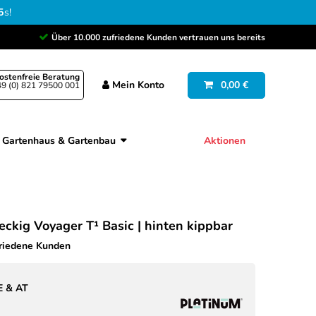
4
s
!
Über 10.000 zufriedene Kunden vertrauen uns bereits
ostenfreie Beratung
Mein
Konto
0,00 €
9 (0) 821 79500 001
Gartenhaus & Gartenbau
Aktionen
ckig Voyager T¹ Basic | hinten kippbar
friedene Kunden
E & AT