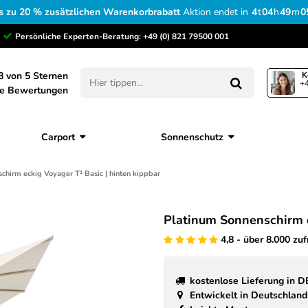
s zu 20 % zusätzlichen Warenkorbrabatt
Aktion endet in
4
t
04
h
49
m
0
Persönliche Experten-Beratung:
+49 (0) 821 79500 001
8 von 5 Sternen
K
+4
ne Bewertungen
Carport
Sonnenschutz
chirm eckig Voyager T¹ Basic | hinten kippbar
Platinum Sonnenschirm e
4,8 - über 8.000 zu
kostenlose Lieferung in D
Entwickelt in Deutschland