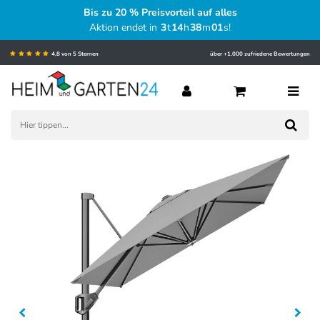
Bis zu 20 % Preisvorteil auf alles
Aktion endet in
3
t
14
h
38
m
00
s
!
4,8 von 5 Sternen
über +1.000 zufriedene Bewertungen