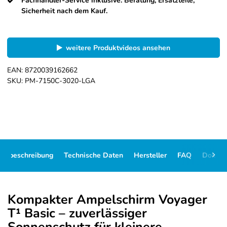
Fachhändler-Service inklusive: Beratung, Ersatzteile,
Sicherheit nach dem Kauf.
weitere Produktvideos ansehen
EAN:
8720039162662
SKU:
PM-7150C-3020-LGA
ikelbeschreibung
Technische Daten
Hersteller
FAQ
Dokum
Kompakter Ampelschirm Voyager
T¹ Basic – zuverlässiger