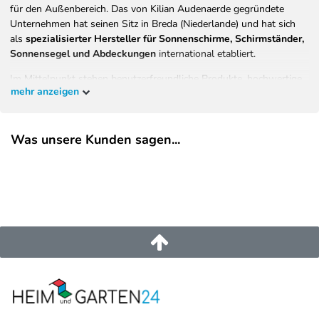
für den Außenbereich. Das von Kilian Audenaerde gegründete
Unternehmen hat seinen Sitz in Breda (Niederlande) und hat sich
als
spezialisierter Hersteller für Sonnenschirme, Schirmständer,
Sonnensegel und Abdeckungen
international etabliert.
Im Mittelpunkt stehen benutzerfreundliche Produkte, hochwertige
mehr anzeigen
Materialien und eine konsequente Ausrichtung auf Langlebigkeit,
Komfort und Sicherheit. Ziel von Platinum ist es, Menschen
weltweit zu ermöglichen, sonnige Tage im eigenen Garten, auf der
Was unsere Kunden sagen...
Terrasse oder dem Balkon entspannt, sicher und stilvoll zu
genießen.
Alle Produkte werden von einem
Team niederländischer Designer
entwickelt
– basierend auf Verbraucherforschung, Trendanalysen
und langjähriger Erfahrung in der Produktentwicklung. Das
Ergebnis ist eine vielseitige, innovative Kollektion, die
Funktionalität, Design und Qualität
vereint.
EU-Verantwortlicher
Platinum B.V.
Asselbergsstraat
6