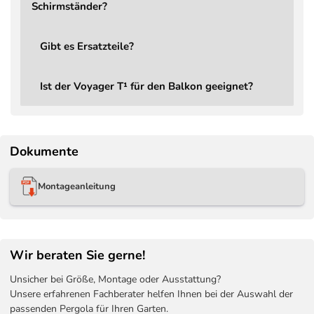
Schirmständer?
Lieferumfang
Ampelschirm Voyager T¹ Ba
Ersatzteile
Jederzeit bestellbar
Gibt es Ersatzteile?
Schirmständer
Bestellbar, Mindestgewich
Schutzbezug
Bestellbar – Aerocover Sc
Ist der Voyager T¹ für den Balkon geeignet?
Dokumente
Montageanleitung
Wir beraten Sie gerne!
Unsicher bei Größe, Montage oder Ausstattung?
Unsere erfahrenen Fachberater helfen Ihnen bei der Auswahl der
passenden Pergola für Ihren Garten.