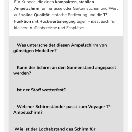
Für Kunden, die einen
kompakten, stabilen
Stoffdichte
220 g/m² Polyester
Ampelschirm
für Terrasse oder Garten suchen und Wert
auf
solide Qualität
, einfache Bedienung und die
T¹-
Stoffklasse
2 Basic
Funktion mit Rückwärtsneigung
legen – ideal auch für
Beschichtung
Schmutz- und wasserabwe
kleinere Außenbereiche und Essplätze.
UV-Schutz
bis zu 96 % UV-Schutz
Windbelastung
Bei aufkommendem Wind s
Was unterscheidet diesen Ampelschirm von
günstigen Modellen?
Öffnen / Schließen
Über Hauptgriff, integrie
Drehbar
Ja, über Fußpedal (360°)
Kann der Schirm an den Sonnenstand angepasst
Kippbar
Ja (rückwärts)
werden?
Verstellung
Stufenlos über Hauptgriff, 
Ist der Stoff wetterfest?
Kraftaufwand
Leichtgängige, komfortab
Mast
7,0 × 4,5 cm
Welcher Schirmständer passt zum Voyager T¹
Gewicht Schirm
20,5 kg
Ampelschirm?
LED
Nein (optional aufrüstbar)
Garantie
2 Jahre
Wie ist der Lochabstand des Schirm für