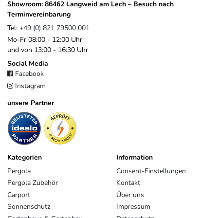
4815
Breda
Niederlande
Showroom: 86462 Langweid am Lech – Besuch nach
sales@platinum.nl
Terminvereinbarung
+31 76 572 0878
Tel:
+49 (0) 821 79500 001
Mo-Fr 08:00 - 12:00 Uhr
und von 13:00 - 16:30 Uhr
Social Media
Facebook
Instagram
unsere Partner
Kategorien
Information
Pergola
Consent-Einstellungen
Pergola Zubehör
Kontakt
Carport
Über uns
Sonnenschutz
Impressum