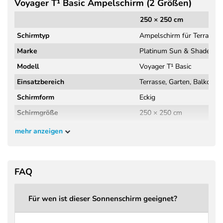
Voyager T¹ Basic Ampelschirm (2 Größen)
250 × 250 cm
Schirmtyp
Ampelschirm für Terrasse,
Marke
Platinum Sun & Shade
Modell
Voyager T¹ Basic
Einsatzbereich
Terrasse, Garten, Balkon
Schirmform
Eckig
Schirmgröße
250 × 250 cm
Schirmfläche
6,25 m²
mehr anzeigen
Höhe geschlossen
264 cm
Höhe geöffnet
266 cm
FAQ
Kopffreiheit
209 cm
Material Gestell
Aluminium
Für wen ist dieser Sonnenschirm geeignet?
Griff
Druckguss Aluminium, erg
Schirmbezug
Polyestergewebe